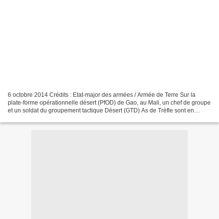
6 octobre 2014 Crédits : Etat-major des armées / Armée de Terre Sur la
plate-forme opérationnelle désert (PfOD) de Gao, au Mali, un chef de groupe
et un soldat du groupement tactique Désert (GTD) As de Trèfle sont en
observation sur un des postes de surveillance...