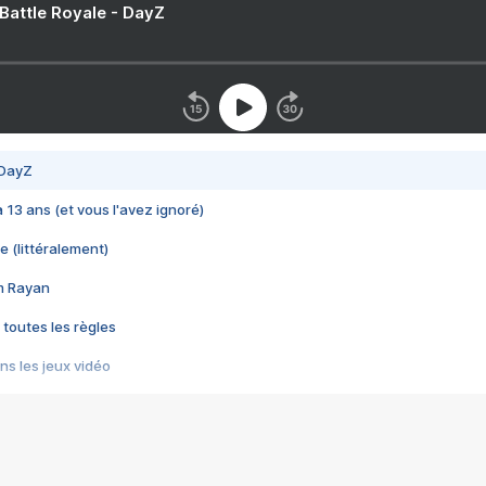
 Battle Royale - DayZ
 DayZ
 a 13 ans (et vous l'avez ignoré)
e (littéralement)
im Rayan
 toutes les règles
s les jeux vidéo
us choquant de Rockstar ? - Le scandale BULLY
e plus moche de Steam
du RÊVE tourne au CAUCHEMAR