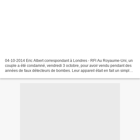
04-10-2014 Eric Albert correspondant à Londres - RFI Au Royaume-Uni, un
couple a été condamné, vendredi 3 octobre, pour avoir vendu pendant des
années de faux détecteurs de bombes. Leur appareil était en fait un simple
boîtier en plastique vide, qui ne...