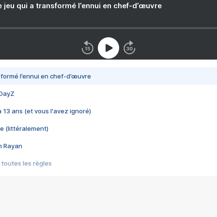
e jeu qui a transformé l’ennui en chef-d’œuvre
nsformé l’ennui en chef-d’œuvre
 DayZ
 a 13 ans (et vous l'avez ignoré)
e (littéralement)
im Rayan
 toutes les règles
s les jeux vidéo
us choquant de Rockstar ? - Le scandale BULLY
e plus moche de Steam