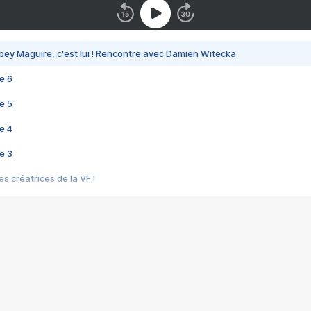
bey Maguire, c'est lui ! Rencontre avec Damien Witecka
e 6
e 5
e 4
e 3
s créatrices de la VF !
e 2
e 1
e Mektoub My Love arrive enfin ! Rencontre avec Shaïn Boumedine et Sal
i : après Toni en famille
elle réalise le bouleversant Dites lui que je l'aime