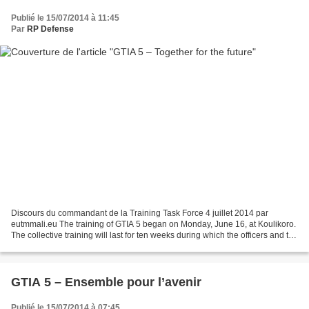
Publié le 15/07/2014 à 11:45
Par
RP Defense
Discours du commandant de la Training Task Force 4 juillet 2014 par
eutmmali.eu The training of GTIA 5 began on Monday, June 16, at Koulikoro.
The collective training will last for ten weeks during which the officers and the
other ranks of the GTIA will...
GTIA 5 – Ensemble pour l’avenir
Publié le 15/07/2014 à 07:45