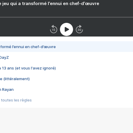
e jeu qui a transformé l’ennui en chef-d’œuvre
nsformé l’ennui en chef-d’œuvre
 DayZ
 a 13 ans (et vous l'avez ignoré)
e (littéralement)
im Rayan
 toutes les règles
s les jeux vidéo
us choquant de Rockstar ? - Le scandale BULLY
e plus moche de Steam