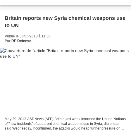
holding russe de hautes technologies Rostec Sergueï...
Britain reports new Syria chemical weapons use
to UN
Publié le 30/05/2013 à 11:30
Par
RP Defense
May 29, 2013 ASDNews (AFP) Britain last week informed the United Nations
of "new incidents" of apparent chemical weapons use in Syria, diplomats
said Wednesday. If confirmed, the attacks would heap further pressure on