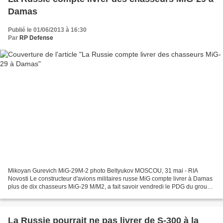
Damas
Publié le 01/06/2013 à 16:30
Par
RP Defense
Mikoyan Gurevich MiG-29M-2 photo Beltyukov MOSCOU, 31 mai - RIA
Novosti Le constructeur d'avions militaires russe MiG compte livrer à Damas
plus de dix chasseurs MiG-29 M/M2, a fait savoir vendredi le PDG du groupe
Sergueï Korotkov. "A l'heure actuelle,...
La Russie pourrait ne pas livrer de S-300 à la