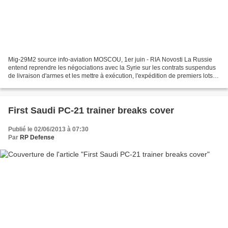
Mig-29M2 source info-aviation MOSCOU, 1er juin - RIA Novosti La Russie
entend reprendre les négociations avec la Syrie sur les contrats suspendus
de livraison d'armes et les mettre à exécution, l'expédition de premiers lots
de chasseurs MiG-29M/M2 étant...
First Saudi PC-21 trainer breaks cover
Publié le 02/06/2013 à 07:30
Par
RP Defense