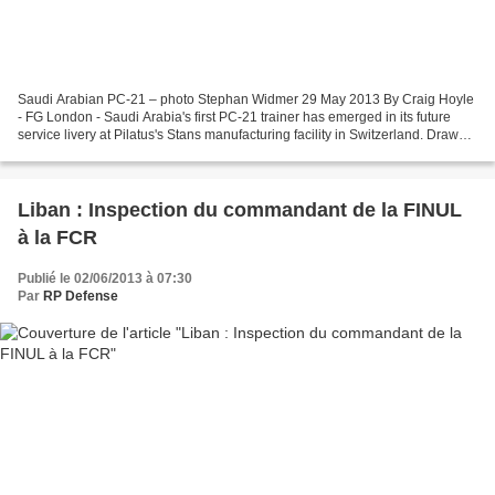
Saudi Arabian PC-21 – photo Stephan Widmer 29 May 2013 By Craig Hoyle
- FG London - Saudi Arabia's first PC-21 trainer has emerged in its future
service livery at Pilatus's Stans manufacturing facility in Switzerland. Drawn
from a 55-unit order signed...
Liban : Inspection du commandant de la FINUL
à la FCR
Publié le 02/06/2013 à 07:30
Par
RP Defense