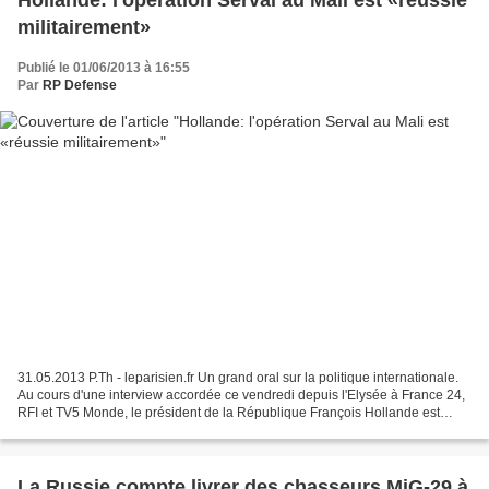
Hollande: l'opération Serval au Mali est «réussie
militairement»
Publié le 01/06/2013 à 16:55
Par
RP Defense
31.05.2013 P.Th - leparisien.fr Un grand oral sur la politique internationale.
Au cours d'une interview accordée ce vendredi depuis l'Elysée à France 24,
RFI et TV5 Monde, le président de la République François Hollande est
revenu sur la politique étrangère...
La Russie compte livrer des chasseurs MiG-29 à