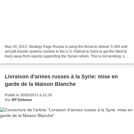
May 29, 2013: Strategy Page Russia is using the threat to deliver S-300 anti-
aircraft missile systems (similar to the U.S. Patriot) to Syria to get the West to
back away from openly supporting the Syrian rebels. This is not working, nor
are any of the...
Livraison d'armes russes à la Syrie: mise en
garde de la Maison Blanche
Publié le 30/05/2013 à 21:30
Par
RP Defense