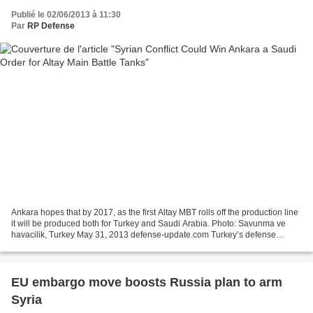
Publié le 02/06/2013 à 11:30
Par
RP Defense
Ankara hopes that by 2017, as the first Altay MBT rolls off the production line
it will be produced both for Turkey and Saudi Arabia. Photo: Savunma ve
havacilik, Turkey May 31, 2013 defense-update.com Turkey’s defense
industry may sell hundreds of new...
EU embargo move boosts Russia plan to arm
Syria