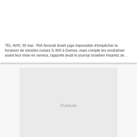
TEL AVIV, 30 mai - RIA Novosti Israël juge impossible d'empêcher la
livraison de missiles russes S-300 à Damas, mais compte les neutraliser
avant leur mise en service, rapporte jeudi le journal israélien Haaretz se
référant à des sources proches du dossier....
Publicité