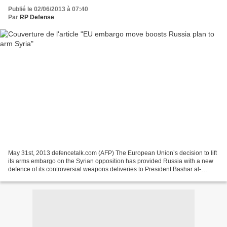
Publié le 02/06/2013 à 07:40
Par
RP Defense
May 31st, 2013 defencetalk.com (AFP) The European Union’s decision to lift
its arms embargo on the Syrian opposition has provided Russia with a new
defence of its controversial weapons deliveries to President Bashar al-
Assad’s regime. Russia reacted with...