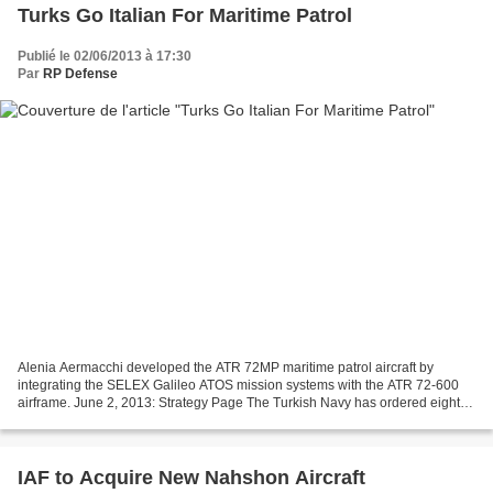
Turks Go Italian For Maritime Patrol
Publié le 02/06/2013 à 17:30
Par
RP Defense
Alenia Aermacchi developed the ATR 72MP maritime patrol aircraft by
integrating the SELEX Galileo ATOS mission systems with the ATR 72-600
airframe. June 2, 2013: Strategy Page The Turkish Navy has ordered eight
Italian ATR 72 aircraft, two as transports...
IAF to Acquire New Nahshon Aircraft