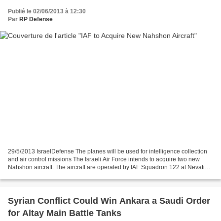
Publié le 02/06/2013 à 12:30
Par
RP Defense
29/5/2013 IsraelDefense The planes will be used for intelligence collection
and air control missions The Israeli Air Force intends to acquire two new
Nahshon aircraft. The aircraft are operated by IAF Squadron 122 at Nevatim
airbase, which operated the...
Syrian Conflict Could Win Ankara a Saudi Order
for Altay Main Battle Tanks