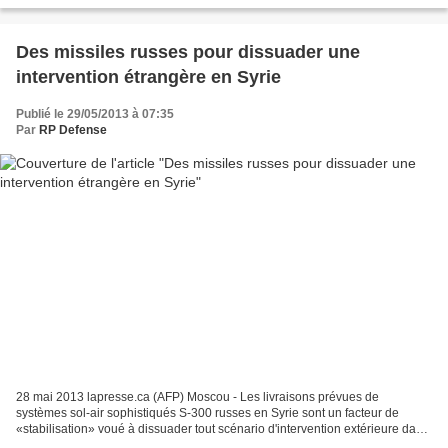
Des missiles russes pour dissuader une
intervention étrangère en Syrie
Publié le 29/05/2013 à 07:35
Par
RP Defense
28 mai 2013 lapresse.ca (AFP) Moscou - Les livraisons prévues de
systèmes sol-air sophistiqués S-300 russes en Syrie sont un facteur de
«stabilisation» voué à dissuader tout scénario d'intervention extérieure dans
le conflit, a déclaré mardi le vice-ministre...