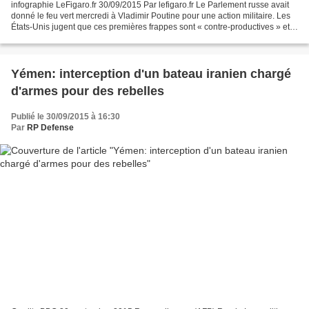
infographie LeFigaro.fr 30/09/2015 Par lefigaro.fr Le Parlement russe avait
donné le feu vert mercredi à Vladimir Poutine pour une action militaire. Les
États-Unis jugent que ces premières frappes sont « contre-productives » et
ne visaient pas Daech....
Yémen: interception d'un bateau iranien chargé
d'armes pour des rebelles
Publié le 30/09/2015 à 16:30
Par
RP Defense