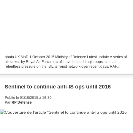
photo UK MoD 1 October 2015 Ministry of Defence Latest update A series of
air strikes by Royal Air Force aircraft have helped Iraqi troops maintain
relentless pressure on the ISIL terrorist network over recent days. RAF
Tornado GR4 and Reaper aircraft...
Sentinel to continue anti-IS ops until 2016
Publié le 01/10/2015 à 16:30
Par
RP Defense