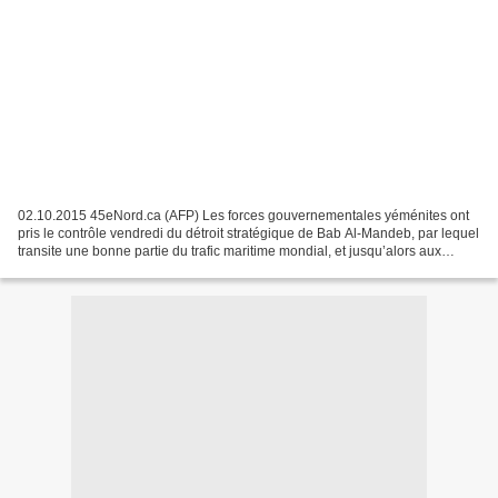
02.10.2015 45eNord.ca (AFP) Les forces gouvernementales yéménites ont
pris le contrôle vendredi du détroit stratégique de Bab Al-Mandeb, par lequel
transite une bonne partie du trafic maritime mondial, et jusqu’alors aux
mains des rebelles chiites Houthis,...