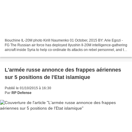
Iliouchine IL-20M photo Kirill Naumenko 01 October, 2015 BY: Arie Egozi -
FG The Russian air force has deployed Ilyushin Il-20M intelligence-gathering
aircraft inside Syria to help co-ordinate its attacks on rebel personnel, and to
also follow the movements...
L'armée russe annonce des frappes aériennes
sur 5 positions de l'Etat islamique
Publié le 01/10/2015 à 16:30
Par
RP Defense