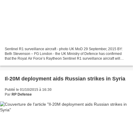
Sentinel R1 surveillance aircraft - photo UK MoD 29 September, 2015 BY:
Beth Stevenson – FG London - the UK Ministry of Defence has confirmed
that the Royal Air Force’s Raytheon Sentinel R1 surveillance aircraft will
continue to be operated in Iraq and...
Il-20M deployment aids Russian strikes in Syria
Publié le 01/10/2015 à 16:30
Par
RP Defense