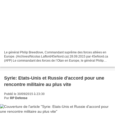
Le général Philip Breedlove, Commandant suprême des forces alliées en
Europe. (Archives/Nicolas Laffont/45eNord.ca) 28.09.2015 par 45eNord.ca
(AFP) Le commandant des forces de l’Otan en Europe, le général Philip
Breedlove, s’est inquiété lundi du déploiement...
Syrie: Etats-Unis et Russie d'accord pour une
rencontre militaire au plus vite
Publié le 30/09/2015 à 23:30
Par
RP Defense