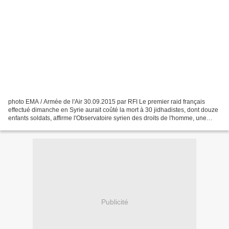
photo EMA / Armée de l'Air 30.09.2015 par RFI Le premier raid français
effectué dimanche en Syrie aurait coûté la mort à 30 jidhadistes, dont douze
enfants soldats, affirme l'Observatoire syrien des droits de l'homme, une
ONG basée à Londres qui se base...
Publicité