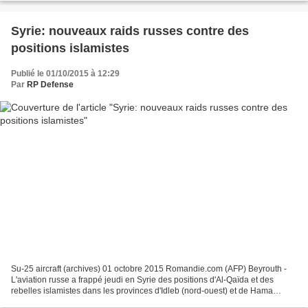
Syrie: nouveaux raids russes contre des
positions islamistes
Publié le 01/10/2015 à 12:29
Par
RP Defense
Su-25 aircraft (archives) 01 octobre 2015 Romandie.com (AFP) Beyrouth -
L'aviation russe a frappé jeudi en Syrie des positions d'Al-Qaïda et des
rebelles islamistes dans les provinces d'Idleb (nord-ouest) et de Hama
(centre), a affirmé une source de sécurité...