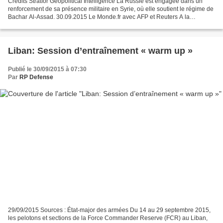
Credits Stratfor Geopolitical Intelligence La Russie est engagée dans un
renforcement de sa présence militaire en Syrie, où elle soutient le régime de
Bachar Al-Assad. 30.09.2015 Le Monde.fr avec AFP et Reuters A la
manœuvre diplomatiquement et militairement...
Liban: Session d’entraînement « warm up »
Publié le 30/09/2015 à 07:30
Par
RP Defense
29/09/2015 Sources : État-major des armées Du 14 au 29 septembre 2015,
les pelotons et sections de la Force Commander Reserve (FCR) au Liban,