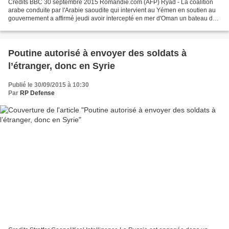
Credits BBC 30 septembre 2015 Romandie.com (AFP) Ryad - La coalition
arabe conduite par l'Arabie saoudite qui intervient au Yémen en soutien au
gouvernement a affirmé jeudi avoir intercepté en mer d'Oman un bateau de
pêche iranien chargé d'armes destinées...
Poutine autorisé à envoyer des soldats à
l’étranger, donc en Syrie
Publié le 30/09/2015 à 10:30
Par
RP Defense