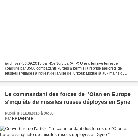
(archives) 30.09.2015 par 45eNord.ca (AFP) Une offensive terrestre
conduite par 3500 combattants kurdes a permis la reprise mercredi de
plusieurs villages à l’ouest de la ville de Kirkouk jusque là aux mains du
groupe djihadiste État islamique (EI), ont...
Le commandant des forces de l’Otan en Europe
s’inquiète de missiles russes déployés en Syrie
Publié le 01/10/2015 à 06:30
Par
RP Defense