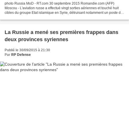
photo Russia MoD - RT.com 30 septembre 2015 Romandie.com (AFP)
Moscou - L'aviation russe a effectué vingt sorties aériennes et touché huit
cibles du groupe Etat islamique en Syrie, détruisant notamment un poste de
commandement de l'EI, a annoncé mercredi...
La Russie a mené ses premières frappes dans
deux provinces syriennes
Publié le 30/09/2015 à 21:30
Par
RP Defense