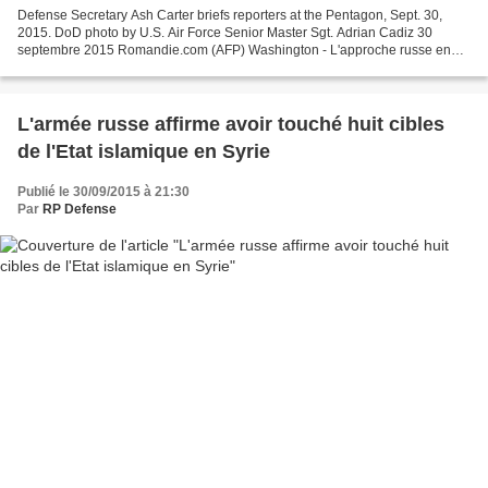
Defense Secretary Ash Carter briefs reporters at the Pentagon, Sept. 30,
2015. DoD photo by U.S. Air Force Senior Master Sgt. Adrian Cadiz 30
septembre 2015 Romandie.com (AFP) Washington - L'approche russe en
Syrie est vouée à l'échec et tournera mal,...
L'armée russe affirme avoir touché huit cibles
de l'Etat islamique en Syrie
Publié le 30/09/2015 à 21:30
Par
RP Defense