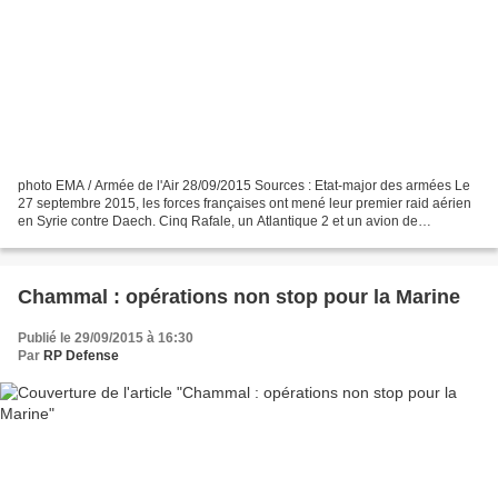
photo EMA / Armée de l'Air 28/09/2015 Sources : Etat-major des armées Le
27 septembre 2015, les forces françaises ont mené leur premier raid aérien
en Syrie contre Daech. Cinq Rafale, un Atlantique 2 et un avion de
ravitaillement C-135 ont été engagés...
Chammal : opérations non stop pour la Marine
Publié le 29/09/2015 à 16:30
Par
RP Defense