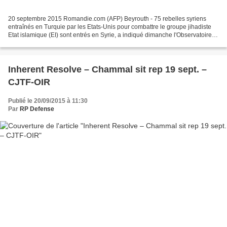
20 septembre 2015 Romandie.com (AFP) Beyrouth - 75 rebelles syriens
entraînés en Turquie par les Etats-Unis pour combattre le groupe jihadiste
Etat islamique (EI) sont entrés en Syrie, a indiqué dimanche l'Observatoire
syrien des droits de l'Homme (OSDH)....
Inherent Resolve – Chammal sit rep 19 sept. –
CJTF-OIR
Publié le 20/09/2015 à 11:30
Par
RP Defense