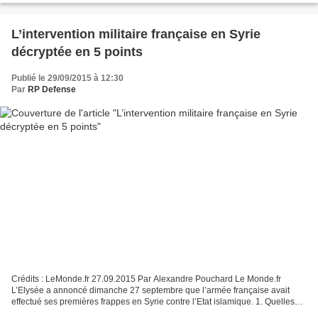
L’intervention militaire française en Syrie
décryptée en 5 points
Publié le 29/09/2015 à 12:30
Par
RP Defense
Crédits : LeMonde.fr 27.09.2015 Par Alexandre Pouchard Le Monde.fr
L’Elysée a annoncé dimanche 27 septembre que l’armée française avait
effectué ses premières frappes en Syrie contre l’Etat islamique. 1. Quelles
cibles sont visées ? François Hollande...