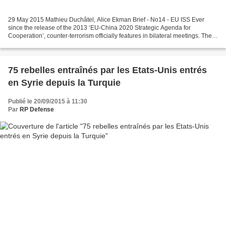
29 May 2015 Mathieu Duchâtel, Alice Ekman Brief - No14 - EU ISS Ever
since the release of the 2013 ‘EU-China 2020 Strategic Agenda for
Cooperation’, counter-terrorism officially features in bilateral meetings. The
section on peace and security, for instance,...
75 rebelles entraînés par les Etats-Unis entrés
en Syrie depuis la Turquie
Publié le 20/09/2015 à 11:30
Par
RP Defense