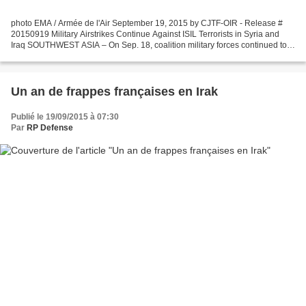
photo EMA / Armée de l'Air September 19, 2015 by CJTF-OIR - Release #
20150919 Military Airstrikes Continue Against ISIL Terrorists in Syria and
Iraq SOUTHWEST ASIA – On Sep. 18, coalition military forces continued to
attack ISIL terrorists in Syria and...
Un an de frappes françaises en Irak
Publié le 19/09/2015 à 07:30
Par
RP Defense