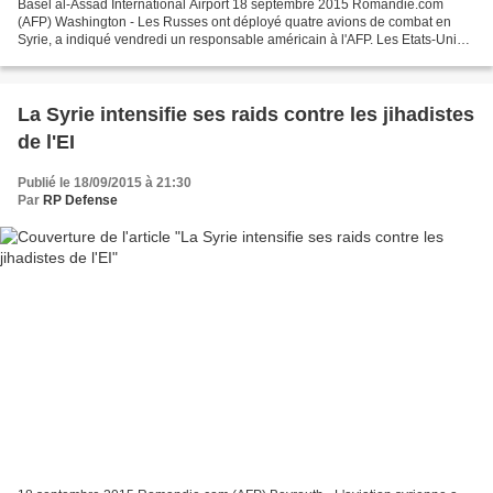
Basel al-Assad International Airport 18 septembre 2015 Romandie.com
(AFP) Washington - Les Russes ont déployé quatre avions de combat en
Syrie, a indiqué vendredi un responsable américain à l'AFP. Les Etats-Unis
ont observé la présence de quatre avions...
La Syrie intensifie ses raids contre les jihadistes
de l'EI
Publié le 18/09/2015 à 21:30
Par
RP Defense