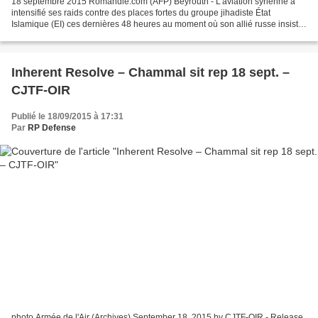
18 septembre 2015 Romandie.com (AFP) Beyrouth - L'aviation syrienne a
intensifié ses raids contre des places fortes du groupe jihadiste État
Islamique (EI) ces dernières 48 heures au moment où son allié russe insiste
auprès de l'Occident pour la mise...
Inherent Resolve – Chammal sit rep 18 sept. –
CJTF-OIR
Publié le 18/09/2015 à 17:31
Par
RP Defense
photo Armée de l'Air (Archives) September 18, 2015 by CJTF-OIR - Release