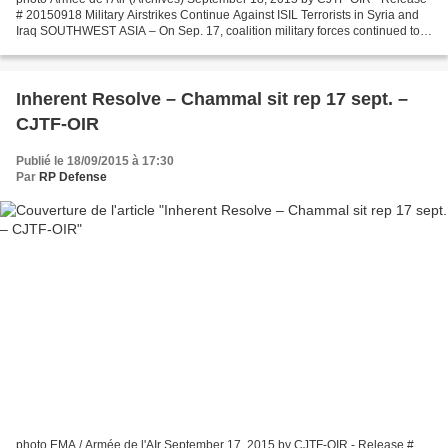
# 20150918 Military Airstrikes Continue Against ISIL Terrorists in Syria and
Iraq SOUTHWEST ASIA – On Sep. 17, coalition military forces continued to
attack ISIL terrorists in Syria...
Inherent Resolve – Chammal sit rep 17 sept. –
CJTF-OIR
Publié le 18/09/2015 à 17:30
Par
RP Defense
photo EMA / Armée de l'AIr September 17, 2015 by CJTF-OIR - Release #