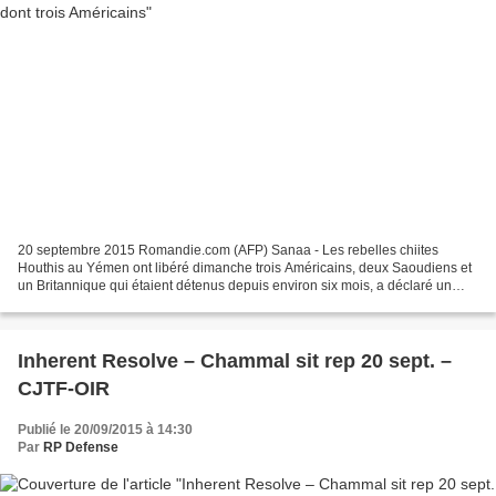
20 septembre 2015 Romandie.com (AFP) Sanaa - Les rebelles chiites
Houthis au Yémen ont libéré dimanche trois Américains, deux Saoudiens et
un Britannique qui étaient détenus depuis environ six mois, a déclaré un
responsable rebelle et une source des services...
Inherent Resolve – Chammal sit rep 20 sept. –
CJTF-OIR
Publié le 20/09/2015 à 14:30
Par
RP Defense