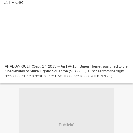
ARABIAN GULF (Sept. 17, 2015) - An F/A-18F Super Hornet, assigned to the
Checkmates of Strike Fighter Squadron (VFA) 211, launches from the flight
deck aboard the aircraft carrier USS Theodore Roosevelt (CVN 71).
Theodore Roosevelt is deployed in the...
Publicité