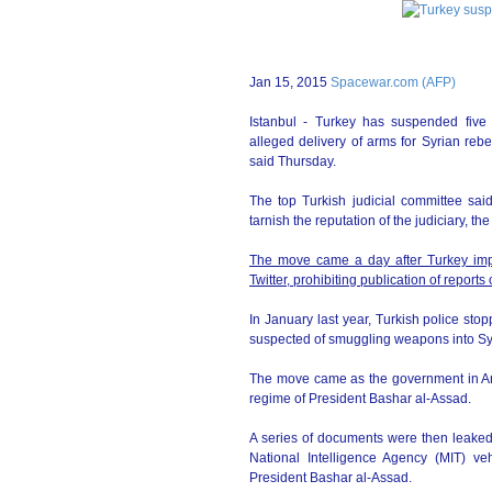
Jan 15, 2015
Spacewar.com (AFP)
Istanbul - Turkey has suspended five 
alleged delivery of arms for Syrian rebe
said Thursday.
The top Turkish judicial committee sai
tarnish the reputation of the judiciary, th
The move came a day after Turkey imp
Twitter, prohibiting publication of reports
In January last year, Turkish police st
suspected of smuggling weapons into Sy
The move came as the government in Anka
regime of President Bashar al-Assad.
A series of documents were then leaked o
National Intelligence Agency (MIT) veh
President Bashar al-Assad.