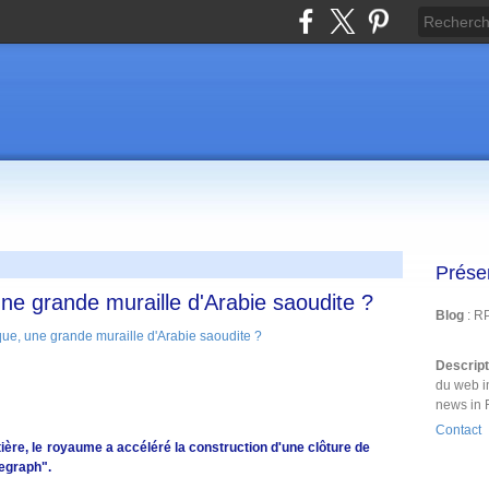
Prése
une grande muraille d'Arabie saoudite ?
Blog
: R
Descrip
du web i
news in 
Contact
ière, le royaume a accéléré la construction d'une clôture de
legraph".