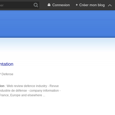
Connexion
+
Créer mon blog
ntation
P Defense
tion
: Web review defence industry - Revue
ndustrie de défense - company information -
France, Europe and elsewhere ...