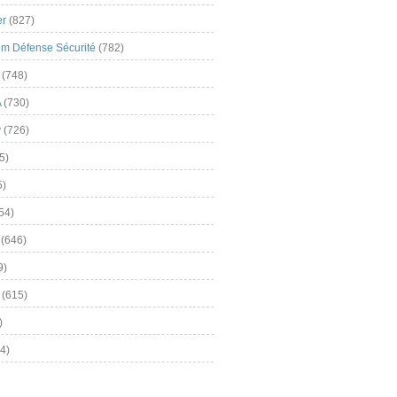
er
(827)
m Défense Sécurité
(782)
(748)
A
(730)
y
(726)
5)
5)
54)
(646)
9)
(615)
)
4)