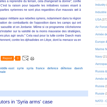
elles à reprendre du terrain, cela changerait la donne", confie
Industry
'est la raison pour laquelle les initiatives russes visant à
 parties syriennes ne sont plus regardées d'un mauvais œil à
Industrie
 appui militaire aux rebelles syriens, notamment dans la région
USA
(37
ormation de combattants de l'opposition dans les camps qui ont
e saoudite et en Jordanie. Même si ce programme s'échelonne
Air Force
'installer sur la validité de la moins mauvaise des stratégies,
Armée de
ns plus agir seuls." Cela vaut pour la lutte contre Daech mais
viennent, contre les djihadistes en Libye, dont la menace va en
Europe 
Marine N
Navy
(21
Repost
0
Aerospa
middle east
syrie
syria
france
defence
défense
daesh
Russia 
onale
Armée de 
Russia
(
Russie
(
ors in 'Syria arms' case
NATO - 