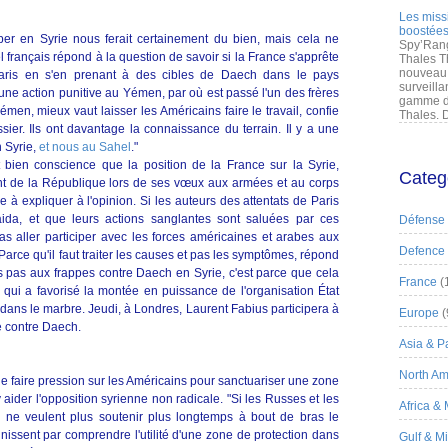
Les miss
boostées
per en Syrie nous ferait certainement du bien, mais cela ne
Spy’Rang
el français répond à la question de savoir si la France s'apprête
Thales T
nouveau 
 Paris en s'en prenant à des cibles de Daech dans le pays
surveilla
une action punitive au Yémen, par où est passé l'un des frères
gamme de
émen, mieux vaut laisser les Américains faire le travail, confie
Thales. D
er. Ils ont davantage la connaissance du terrain. Il y a une
n Syrie,
et nous au Sahel
."
 bien conscience que la position de la France sur la Syrie,
Categ
ent de la République lors de ses vœux aux armées et au corps
 à expliquer à l'opinion. Si les auteurs des attentats de Paris
ida, et que leurs actions sanglantes sont saluées par ces
Défense
pas aller participer avec les forces américaines et arabes aux
Defence
"Parce qu'il faut traiter les causes et pas les symptômes, répond
rs pas aux frappes contre Daech en Syrie, c'est parce que cela
France
(
qui a favorisé la montée en puissance de l'organisation État
 dans le marbre. Jeudi, à Londres, Laurent Fabius participera à
Europe
(
le contre Daech.
Asia & Pa
North Am
de faire pression sur les Américains pour sanctuariser une zone
 aider l'opposition syrienne non radicale. "Si les Russes et les
Africa &
ls ne veulent plus soutenir plus longtemps à bout de bras le
nissent par comprendre l'utilité d'une zone de protection dans
Gulf & M