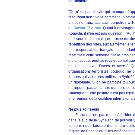
d’efficacité.
"Ce n'est pas l'envie qui manque, frap
résoudrait rien." Voilà comment un offici
à riposter aux attentats perpétrés à
de
Bachar El-Assad
. Quant à envisager 
Kouachi, il n'en est pas question : "Au Y
une source diplomatique proche du dossi
répartition des rôles, eux au Yémen et e
Les responsables français ont pourtant
réaffirmée cette semaine par le présid
diplomatique, peut se révéler compliquée
ont un lien avec Daech et avec Al-Qa
organisations terroristes, pourquoi ne 
frappes qui visent ces entités en Syrie? 
un diplomate. Si on ne participe toujou
ne répond pas au chaos qui persiste et 
islamique." Cette posture n'est pas figée
une réunion de la coalition internationa
Ne plus agir seuls
Les Français n'ont pas renoncé à l'idée 
dans le sud de la Syrie afin de pouvoir y
Iraniens nous laissaient entendre qu'i
régime de Bachar ou si les Américains fi