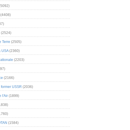
(5092)
(4408)
37)
(2524)
 Terre
(2505)
& USA
(2360)
ationale
(2203)
97)
ce
(2166)
& former USSR
(2036)
l'Air
(1899)
1838)
1760)
OTAN
(1584)