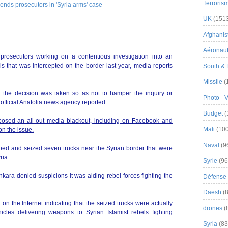
Terroris
UK
(151
Afghanist
Aéronau
prosecutors working on a contentious investigation into an
ls that was intercepted on the border last year, media reports
South & 
Missile
(
d the decision was taken so as not to hamper the inquiry or
Photo - 
e official Anatolia news agency reported.
Budget
(
osed an all-out media blackout, including on Facebook and
Mali
(100
 on the issue.
Naval
(9
opped and seized seven trucks near the Syrian border that were
ria.
Syrie
(96
ra denied suspicions it was aiding rebel forces fighting the
Défense 
Daesh
(8
n the Internet indicating that the seized trucks were actually
drones
(
icles delivering weapons to Syrian Islamist rebels fighting
Syria
(83