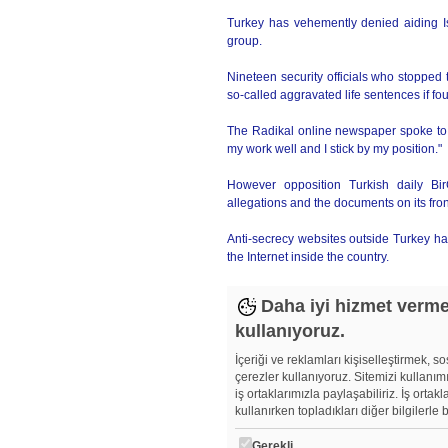
Turkey has vehemently denied aiding Isl
group.
Nineteen security officials who stopped t
so-called aggravated life sentences if fou
The Radikal online newspaper spoke to o
my work well and I stick by my position."
However opposition Turkish daily BirG
allegations and the documents on its fr
Anti-secrecy websites outside Turkey h
the Internet inside the country.