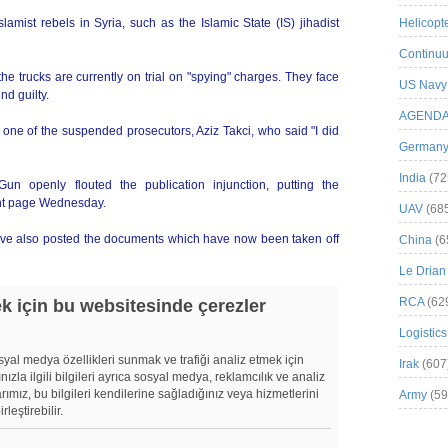
amist rebels in Syria, such as the Islamic State (IS) jihadist
Helicopt
Continuu
he trucks are currently on trial on "spying" charges. They face
US Navy
nd guilty.
AGEND
ne of the suspended prosecutors, Aziz Takci, who said "I did
German
India
(72
un openly flouted the publication injunction, putting the
ont page Wednesday.
UAV
(68
ave also posted the documents which have now been taken off
China
(6
Le Drian
RCA
(62
Logistics
Irak
(607
Army
(59