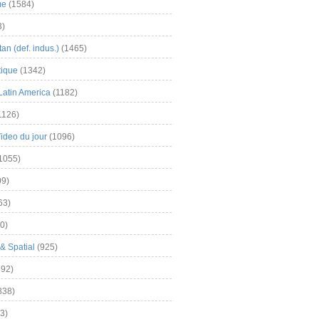
me
(1584)
3)
an (def. indus.)
(1465)
tique
(1342)
Latin America
(1182)
1126)
Video du jour
(1096)
1055)
9)
63)
0)
& Spatial
(925)
92)
838)
3)