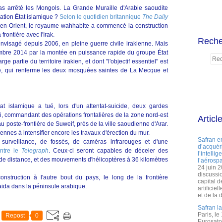
as arrêté les Mongols. La Grande Muraille d'Arabie saoudite
isation État islamique ?
Selon le quotidien britannique
The Daily
en-Orient, le royaume wahhabite a commencé la construction
frontière avec l'Irak.
Reche
 envisagé depuis 2006, en pleine guerre civile irakienne. Mais
mbre 2014 par la montée en puissance rapide du groupe État
e partie du territoire irakien, et dont "l'objectif essentiel" est
ite, qui renferme les deux mosquées saintes de La Mecque et
at islamique a tué, lors d'un attentat-suicide, deux gardes
, commandant des opérations frontalières de la zone nord-est
Articl
 au poste-frontière de Suweif, près de la ville saoudienne d'Arar.
ennes à intensifier encore les travaux d'érection du mur.
Safran e
surveillance, de fossés, de caméras infrarouges et d'une
d’acquéri
ntre le
Telegraph
. Ceux-ci seront capables de déceler des
l’intelli
e distance, et des mouvements d'hélicoptères à 36 kilomètres
l’aérospa
24 juin 
discussi
nstruction à l'autre bout du pays, le long de la frontière
capital d
ida dans la péninsule arabique.
artificie
et de la 
Safran l
Paris, le
Repost
0
Eurosato