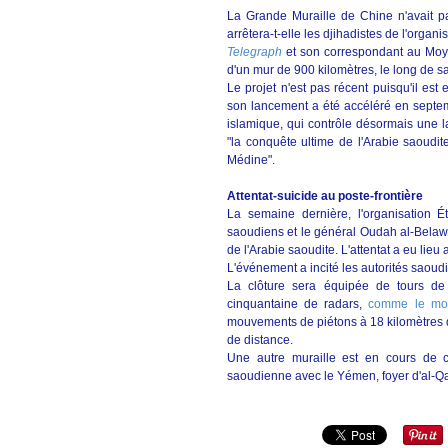
La Grande Muraille de Chine n'avait p
arrêtera-t-elle les djihadistes de l'organ
Telegraph
et son correspondant au Moy
d'un mur de 900 kilomètres, le long de sa 
Le projet n'est pas récent puisqu'il est
son lancement a été accéléré en septe
islamique, qui contrôle désormais une larg
"la conquête ultime de l'Arabie saoud
Médine".
Attentat-suicide au poste-frontière
La semaine dernière, l'organisation Ét
saoudiens et le général Oudah al-Belawi
de l'Arabie saoudite. L'attentat a eu lieu
L'événement a incité les autorités saoudi
La clôture sera équipée de tours de 
cinquantaine de radars,
comme le mo
mouvements de piétons à 18 kilomètres d
de distance.
Une autre muraille est en cours de co
saoudienne avec le Yémen, foyer d'al-Qa