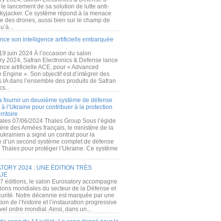
e lancement de sa solution de lutte anti-
kyjacker. Ce système répond à la menace
te des drones, aussi bien sur le champ de
u’à...
nce son intelligence artificielle embarquée
 19 juin 2024 À l’occasion du salon
ry 2024, Safran Electronics & Defense lance
gence artificielle ACE, pour « Advanced
 Engine ». Son objectif est d’intégrer des
s IA dans l’ensemble des produits de Safran
cs...
a fournir un deuxième système de défense
à l’Ukraine pour contribuer à la protection
rritoire
ales 07/06/2024 Thales Group Sous l’égide
ère des Armées français, le ministère de la
ukrainien a signé un contrat pour la
re d’un second système complet de défense
 Thales pour protéger l’Ukraine. Ce système
ORY 2024 : UNE ÉDITION TRÈS
UE
7 éditions, le salon Eurosatory accompagne
tions mondiales du secteur de la Défense et
curité. Notre décennie est marquée par une
ion de l’histoire et l’instauration progressive
el ordre mondial. Ainsi, dans un...