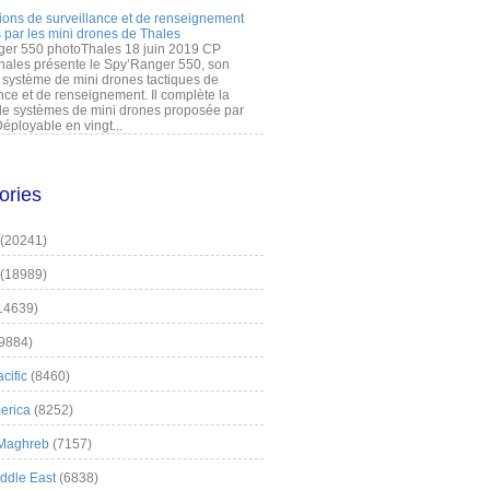
ions de surveillance et de renseignement
 par les mini drones de Thales
er 550 photoThales 18 juin 2019 CP
hales présente le Spy’Ranger 550, son
système de mini drones tactiques de
nce et de renseignement. Il complète la
 systèmes de mini drones proposée par
éployable en vingt...
ories
(20241)
(18989)
14639)
9884)
cific
(8460)
erica
(8252)
 Maghreb
(7157)
iddle East
(6838)