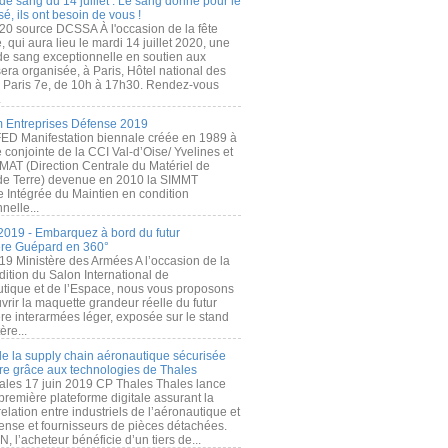
de sang du 14 juillet : Le sang donné pour le
é, ils ont besoin de vous !
20 source DCSSA À l'occasion de la fête
, qui aura lieu le mardi 14 juillet 2020, une
 de sang exceptionnelle en soutien aux
era organisée, à Paris, Hôtel national des
s Paris 7e, de 10h à 17h30. Rendez-vous
.
 Entreprises Défense 2019
FED Manifestation biennale créée en 1989 à
ive conjointe de la CCI Val-d’Oise/ Yvelines et
MAT (Direction Centrale du Matériel de
de Terre) devenue en 2010 la SIMMT
e Intégrée du Maintien en condition
nelle...
2019 - Embarquez à bord du futur
ère Guépard en 360°
19 Ministère des Armées A l’occasion de la
ition du Salon International de
utique et de l’Espace, nous vous proposons
rir la maquette grandeur réelle du futur
ère interarmées léger, exposée sur le stand
ère...
 de la supply chain aéronautique sécurisée
re grâce aux technologies de Thales
ales 17 juin 2019 CP Thales Thales lance
première plateforme digitale assurant la
elation entre industriels de l’aéronautique et
fense et fournisseurs de pièces détachées.
, l’acheteur bénéficie d’un tiers de...