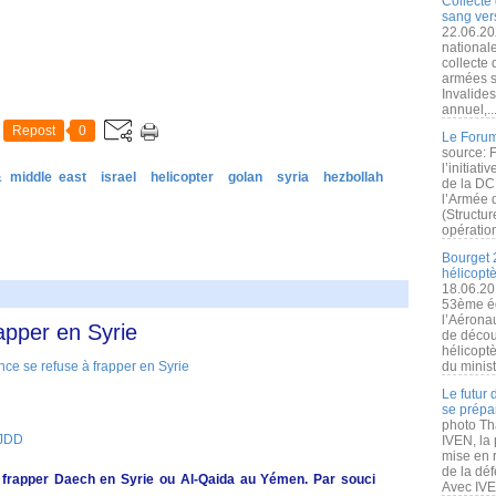
Collecte 
sang vers
22.06.20
nationale
collecte
armées s
Invalide
annuel,..
Repost
0
Le Forum
source: 
l’initiat
& middle east
israel
helicopter
golan
syria
hezbollah
de la DC
l’Armée 
(Structur
opération
Bourget 
hélicopt
18.06.20
53ème éd
l’Aérona
apper en Syrie
de découv
hélicopt
du minist
Le futur
se prépa
photo Th
 JDD
IVEN, la 
mise en r
de la dé
 à frapper Daech en Syrie ou Al-Qaida au Yémen. Par souci
Avec IVEN