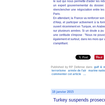
le sud qui nous permette d'aider les reb
un expert gouvernemental du dossier. C
réenclencher une négociation entre les
Paris.
En attendant, la France va renforcer son
d'Alep, et participer activement à la f
ouvert récemment en Turquie, en Arabi
sur plusieurs années. Si un doute a pu s
une certitude s'impose : "Nous ne pouvo
également et surtout, dans les mois qui 
s'amplifiant.
Published by RP Defense
dans
gulf & 
terrorisme
armée de l'air
marine nati
commenter cet article
…
18 janvier 2015
Turkey suspends prosecut