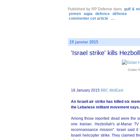
Published by RP Defense
dans
gulf & m
yemen
aqpa
defence
défense
commenter cet article
…
19 janvier 2015
'Israel strike' kills Hezb
Golan H
18 January 2015
BBC MidEast
An Israeli air strike has killed six me
the Lebanese militant movement says.
Among those reported dead were the son 
one Iranian. Hezbollah's al-Manar TV
reconnaissance mission". Israel said 
Israeli helicopter strike. They claimed