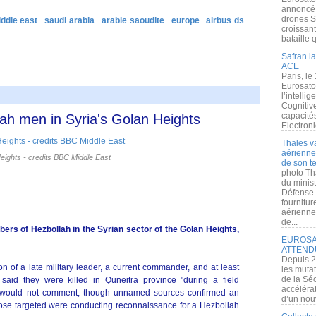
annoncé l
drones S
iddle east
saudi arabia
arabie saoudite
europe
airbus ds
croissan
bataille q
Safran la
ACE
Paris, le
Eurosato
l’intelli
Cognitive
capacité
ollah men in Syria's Golan Heights
Electroni
Thales v
aérienne 
eights - credits BBC Middle East
de son te
photo Th
du minist
Défense 
fournitu
aérienne
de...
mbers of Hezbollah in the Syrian sector of the Golan Heights,
EUROSAT
ATTEND
Depuis 2
of a late military leader, a current commander, and at least
les muta
de la Sé
 said they were killed in
Quneitra province
"during a field
accélérat
it would not comment, though unnamed sources confirmed an
d’un nouv
 those targeted were conducting reconnaissance for a Hezbollah