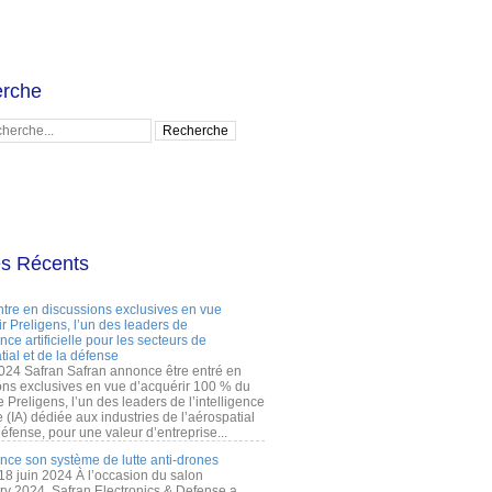
rche
es Récents
ntre en discussions exclusives en vue
r Preligens, l’un des leaders de
gence artificielle pour les secteurs de
tial et de la défense
2024 Safran Safran annonce être entré en
ons exclusives en vue d’acquérir 100 % du
e Preligens, l’un des leaders de l’intelligence
lle (IA) dédiée aux industries de l’aérospatial
défense, pour une valeur d’entreprise...
ance son système de lutte anti-drones
 18 juin 2024 À l’occasion du salon
ry 2024, Safran Electronics & Defense a