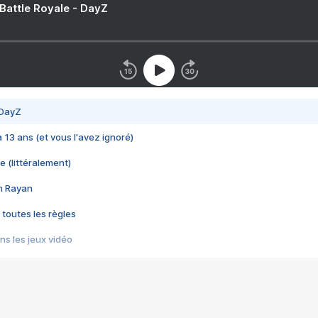
 Battle Royale - DayZ
 DayZ
 a 13 ans (et vous l'avez ignoré)
e (littéralement)
im Rayan
 toutes les règles
s les jeux vidéo
us choquant de Rockstar ? - Le scandale BULLY
e plus moche de Steam
du RÊVE tourne au CAUCHEMAR