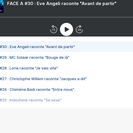
FACE A #30 : Eve Angeli raconte "Avant de partir"
#30 : Eve Angeli raconte "Avant de partir"
#29 : MC Solaar raconte "Bouge de là"
28 : Lorie raconte "Je vais vite"
#27 : Christophe Willem raconte "Jacques a dit"
#26 : Chimène Badi raconte "Entre nous"
#25 : Indochine raconte "3e sexe"
#24 : Zaho raconte "C'est chelou"
#23 : Patrick Bruel raconte "Au café des délices"
#22 : Kyo raconte "Le chemin"