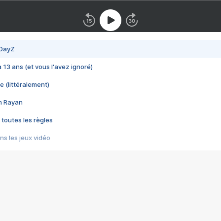
 DayZ
 a 13 ans (et vous l'avez ignoré)
e (littéralement)
im Rayan
 toutes les règles
s les jeux vidéo
us choquant de Rockstar ? - Le scandale BULLY
e plus moche de Steam
du RÊVE tourne au CAUCHEMAR
pendant 8 heures