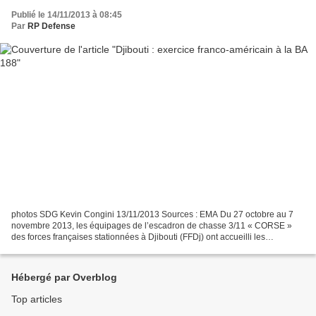
Publié le 14/11/2013 à 08:45
Par
RP Defense
photos SDG Kevin Congini 13/11/2013 Sources : EMA Du 27 octobre au 7
novembre 2013, les équipages de l’escadron de chasse 3/11 « CORSE »
des forces françaises stationnées à Djibouti (FFDj) ont accueilli les
équipages américains de trois AV-8B Harrier...
Hébergé par Overblog
Top articles