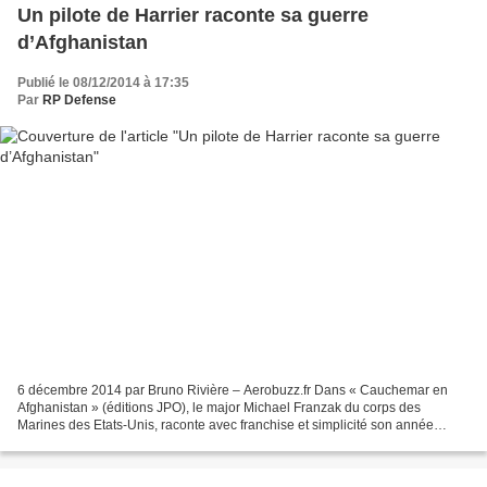
Un pilote de Harrier raconte sa guerre
d’Afghanistan
Publié le 08/12/2014 à 17:35
Par
RP Defense
6 décembre 2014 par Bruno Rivière – Aerobuzz.fr Dans « Cauchemar en
Afghanistan » (éditions JPO), le major Michael Franzak du corps des
Marines des Etats-Unis, raconte avec franchise et simplicité son année
passée à faire la guerre dans le ciel afghan...