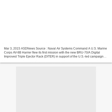
Mar 3, 2015 ASDNews Source : Naval Air Systems Command A U.S. Marine
Corps AV-8B Harrier flew its first mission with the new BRU-70/A Digital
Improved Triple Ejector Rack (DITER) in support of the U.S.-led campaign
against ISIS in January. A single aircraft...