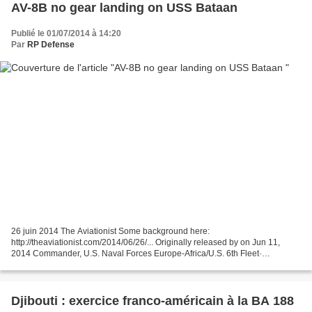
AV-8B no gear landing on USS Bataan
Publié le 01/07/2014 à 14:20
Par
RP Defense
26 juin 2014 The Aviationist Some background here:
http://theaviationist.com/2014/06/26/... Originally released by on Jun 11,
2014 Commander, U.S. Naval Forces Europe-Africa/U.S. 6th Fleet·
Unclassified and Released 140607-M-VU239-001 VI Professional:...
Djibouti : exercice franco-américain à la BA 188