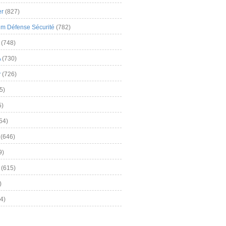
er
(827)
m Défense Sécurité
(782)
(748)
A
(730)
y
(726)
5)
5)
54)
(646)
9)
(615)
)
4)