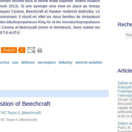
rmais réunies sous la même entité baptisée Textron Aviation
cumulé 2013). Si une synergie sera mise en place au niveau
rques Cessna, Beechcraft et Hawker resteront distinctes. Le
ssionnant. Il réunit en effet les deux familles de biréacteurs
 des biturbopropulseurs King Air et les monoburbopropulseurs
Reche
s Cessna et Beechcraft (mono et bimoteurs). Sans oublier les
t T-6 et AT-6.
Repost
0
erica
usa
defence
aerospace
industry
textron aviation
Articl
Safran e
d’acquéri
l’intelli
l’aérospa
24 juin 
ition of Beechcraft
discussi
capital d
artificie
et de la 
-6C Texan II. (Beechcraft)
Safran l
Paris, le
Eurosato