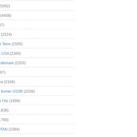
(5092)
(4408)
37)
(2524)
 Terre
(2505)
& USA
(2360)
ationale
(2203)
97)
ce
(2166)
& former USSR
(2036)
l'Air
(1899)
1838)
1760)
OTAN
(1584)