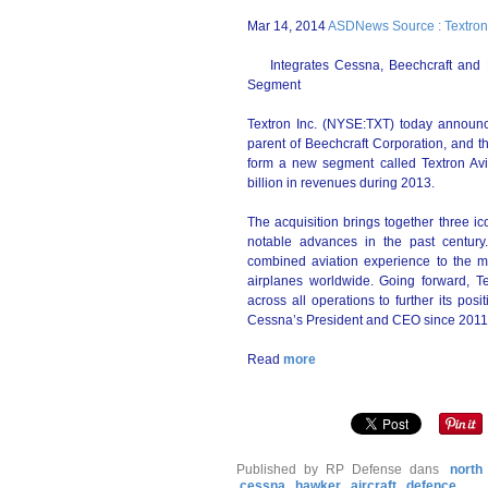
Mar 14, 2014
ASDNews Source : Textron
Integrates Cessna, Beechcraft and Haw
Segment
Textron Inc. (NYSE:TXT) today announce
parent of Beechcraft Corporation, and th
form a new segment called Textron Avi
billion in revenues during 2013.
The acquisition brings together three i
notable advances in the past centur
combined aviation experience to the m
airplanes worldwide. Going forward, Te
across all operations to further its pos
Cessna’s President and CEO since 2011, 
Read
more
Published by RP Defense
dans
north
cessna
hawker
aircraft
defence