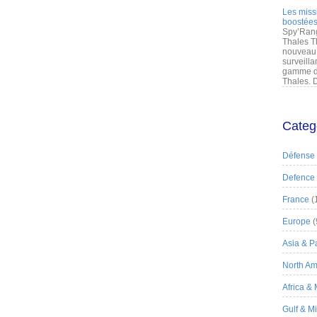
Les miss
boostées
Spy’Rang
Thales T
nouveau 
surveilla
gamme de
Thales. D
Categ
Défense
Defence
France
(
Europe
(
Asia & Pa
North Am
Africa &
Gulf & M