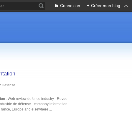
Connexion
+
Créer mon blog
ntation
P Defense
tion
: Web review defence industry - Revue
ndustrie de défense - company information -
France, Europe and elsewhere ...