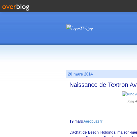
20 mars 2014
Naissance de Textron Avi
King A
19 mars
Aerobuzz.fr
L’achat de Beech Holdings, maison-mère