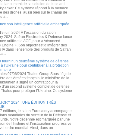
e lancement de sa solution de lutte anti-
kyjacker. Ce système répond à la menace
te des drones, aussi bien sur le champ de
u’à...
nce son intelligence artificielle embarquée
 19 juin 2024 À l’occasion du salon
ry 2024, Safran Electronics & Defense lance
gence artificielle ACE, pour « Advanced
 Engine ». Son objectif est d’intégrer des
s IA dans l’ensemble des produits de Safran
cs...
a fournir un deuxième système de défense
à l’Ukraine pour contribuer à la protection
rritoire
ales 07/06/2024 Thales Group Sous l’égide
ère des Armées français, le ministère de la
ukrainien a signé un contrat pour la
re d’un second système complet de défense
 Thales pour protéger l’Ukraine. Ce système
ORY 2024 : UNE ÉDITION TRÈS
UE
7 éditions, le salon Eurosatory accompagne
tions mondiales du secteur de la Défense et
curité. Notre décennie est marquée par une
ion de l’histoire et l’instauration progressive
el ordre mondial. Ainsi, dans un...