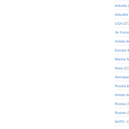
Industry
Industrie
USA
(37
Air Force
Armée de
Europe 
Marine N
Navy
(21
Aerospa
Russia 
Armée de 
Russia
(
Russie
(
NATO - 