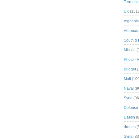
Terroris
UK
(151
Afghanist
Aéronau
South & 
Missile
(
Photo - 
Budget
(
Mali
(100
Naval
(9
Syrie
(96
Défense 
Daesh
(8
drones
(
Syria
(83