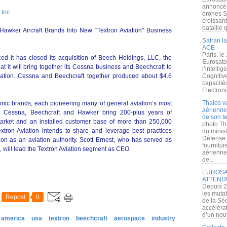
annoncé l
 Inc
drones S
croissan
bataille q
ker Aircraft Brands Into New ''Textron Aviation'' Business
Safran la
ACE
Paris, le
d it has closed its acquisition of Beech Holdings, LLC, the
Eurosato
at it will bring together its Cessna business and Beechcraft to
l’intelli
ation. Cessna and Beechcraft together produced about $4.6
Cognitive
capacité
Electroni
Thales v
conic brands, each pioneering many of general aviation’s most
aérienne 
y. Cessna, Beechcraft and Hawker bring 200-plus years of
de son te
arket and an installed customer base of more than 250,000
photo Th
xtron Aviation intends to share and leverage best practices
du minist
Défense 
ition as an aviation authority. Scott Ernest, who has served as
fournitu
will lead the Textron Aviation segment as CEO.
aérienne
de...
EUROSAT
ATTEND
Depuis 2
les muta
Repost
0
de la Sé
accélérat
d’un nouv
 america
usa
textron
beechcraft
aerospace
industry