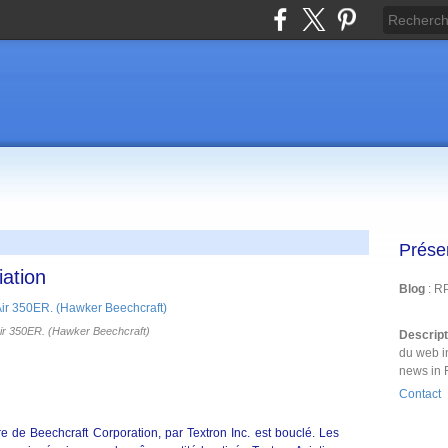
Prése
ation
Blog
: R
ir 350ER. (Hawker Beechcraft)
Descrip
du web i
news in 
Contact
 de Beechcraft Corporation, par Textron Inc. est bouclé. Les