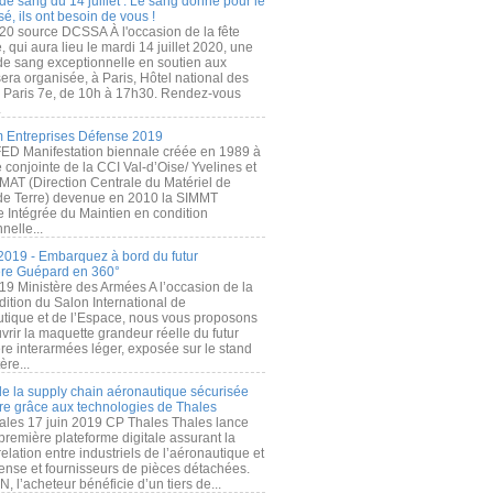
de sang du 14 juillet : Le sang donné pour le
é, ils ont besoin de vous !
20 source DCSSA À l'occasion de la fête
, qui aura lieu le mardi 14 juillet 2020, une
 de sang exceptionnelle en soutien aux
era organisée, à Paris, Hôtel national des
s Paris 7e, de 10h à 17h30. Rendez-vous
.
 Entreprises Défense 2019
FED Manifestation biennale créée en 1989 à
ive conjointe de la CCI Val-d’Oise/ Yvelines et
MAT (Direction Centrale du Matériel de
de Terre) devenue en 2010 la SIMMT
e Intégrée du Maintien en condition
nelle...
2019 - Embarquez à bord du futur
ère Guépard en 360°
19 Ministère des Armées A l’occasion de la
ition du Salon International de
utique et de l’Espace, nous vous proposons
rir la maquette grandeur réelle du futur
ère interarmées léger, exposée sur le stand
ère...
 de la supply chain aéronautique sécurisée
re grâce aux technologies de Thales
ales 17 juin 2019 CP Thales Thales lance
première plateforme digitale assurant la
elation entre industriels de l’aéronautique et
fense et fournisseurs de pièces détachées.
, l’acheteur bénéficie d’un tiers de...