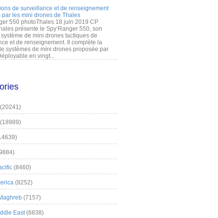
ions de surveillance et de renseignement
 par les mini drones de Thales
er 550 photoThales 18 juin 2019 CP
hales présente le Spy’Ranger 550, son
système de mini drones tactiques de
nce et de renseignement. Il complète la
 systèmes de mini drones proposée par
éployable en vingt...
ories
(20241)
(18989)
14639)
9884)
cific
(8460)
erica
(8252)
 Maghreb
(7157)
iddle East
(6838)