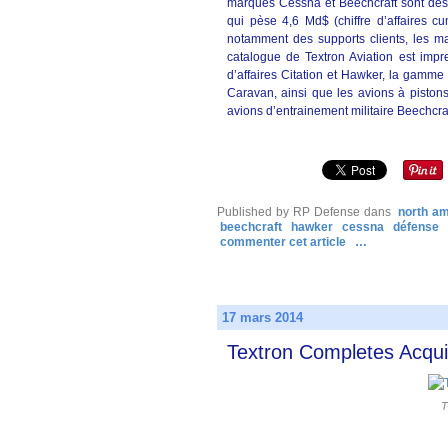
marques Cessna et Beechcraft sont déso
qui pèse 4,6 Md$ (chiffre d’affaires 
notamment des supports clients, les ma
catalogue de Textron Aviation est impre
d’affaires Citation et Hawker, la gamme
Caravan, ainsi que les avions à piston
avions d’entrainement militaire Beechcraf
Published by RP Defense
dans
north am
beechcraft
hawker
cessna
défense
commenter cet article
…
17 mars 2014
Textron Completes Acquis
T