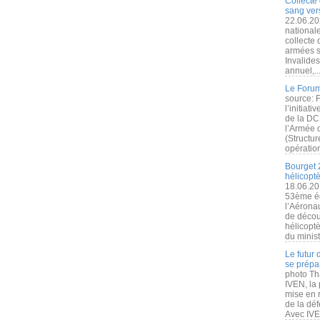
Collecte 
sang vers
22.06.20
nationale
collecte
armées s
Invalide
annuel,..
Le Forum
source: 
l’initiat
de la DC
l’Armée 
(Structur
opération
Bourget 
hélicopt
18.06.20
53ème éd
l’Aérona
de découv
hélicopt
du minist
Le futur
se prépa
photo Th
IVEN, la 
mise en r
de la dé
Avec IVEN