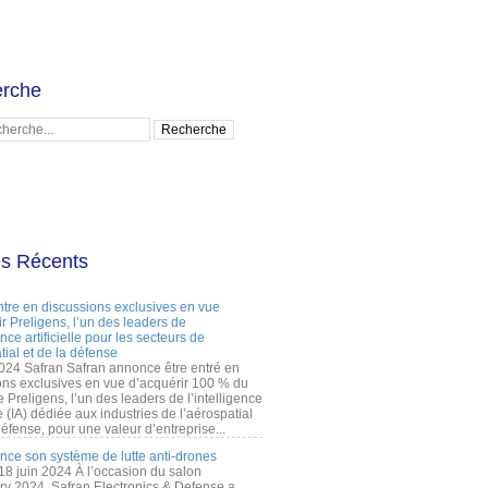
rche
es Récents
ntre en discussions exclusives en vue
r Preligens, l’un des leaders de
gence artificielle pour les secteurs de
tial et de la défense
2024 Safran Safran annonce être entré en
ons exclusives en vue d’acquérir 100 % du
e Preligens, l’un des leaders de l’intelligence
lle (IA) dédiée aux industries de l’aérospatial
défense, pour une valeur d’entreprise...
ance son système de lutte anti-drones
 18 juin 2024 À l’occasion du salon
ry 2024, Safran Electronics & Defense a