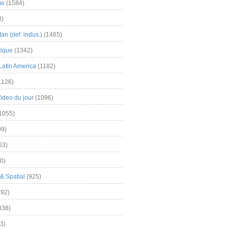
me
(1584)
3)
an (def. indus.)
(1465)
tique
(1342)
Latin America
(1182)
1126)
Video du jour
(1096)
1055)
9)
63)
0)
& Spatial
(925)
92)
838)
3)