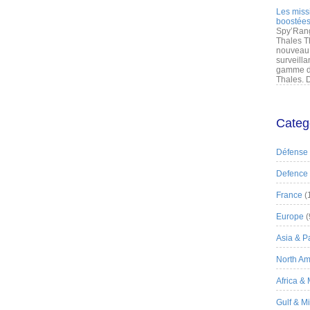
Les miss
boostées
Spy’Rang
Thales T
nouveau 
surveilla
gamme de
Thales. D
Categ
Défense
Defence
France
(
Europe
(
Asia & Pa
North Am
Africa &
Gulf & M