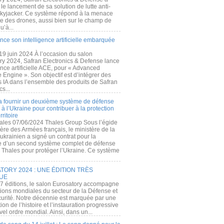
e lancement de sa solution de lutte anti-
kyjacker. Ce système répond à la menace
te des drones, aussi bien sur le champ de
u’à...
nce son intelligence artificielle embarquée
 19 juin 2024 À l’occasion du salon
ry 2024, Safran Electronics & Defense lance
gence artificielle ACE, pour « Advanced
 Engine ». Son objectif est d’intégrer des
s IA dans l’ensemble des produits de Safran
cs...
a fournir un deuxième système de défense
à l’Ukraine pour contribuer à la protection
rritoire
ales 07/06/2024 Thales Group Sous l’égide
ère des Armées français, le ministère de la
ukrainien a signé un contrat pour la
re d’un second système complet de défense
 Thales pour protéger l’Ukraine. Ce système
ORY 2024 : UNE ÉDITION TRÈS
UE
7 éditions, le salon Eurosatory accompagne
tions mondiales du secteur de la Défense et
curité. Notre décennie est marquée par une
ion de l’histoire et l’instauration progressive
el ordre mondial. Ainsi, dans un...