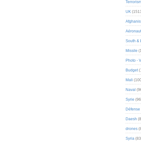
Terroris
UK
(151
Afghanist
Aéronau
South & 
Missile
(
Photo - 
Budget
(
Mali
(100
Naval
(9
Syrie
(96
Défense 
Daesh
(8
drones
(
Syria
(83