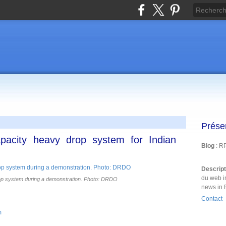
Prése
acity heavy drop system for Indian
Blog
: R
Descrip
du web i
 system during a demonstration. Photo: DRDO
news in 
Contact
m