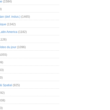
me
(1584)
3)
an (def. indus.)
(1465)
tique
(1342)
Latin America
(1182)
1126)
Video du jour
(1096)
1055)
9)
63)
0)
& Spatial
(925)
92)
838)
3)