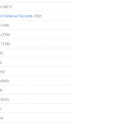
er
(827)
m Défense Sécurité
(782)
(748)
A
(730)
y
(726)
5)
5)
54)
(646)
9)
(615)
)
4)