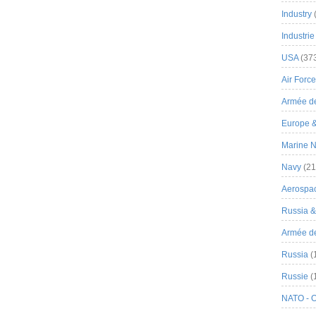
Industry
Industrie
USA
(37
Air Force
Armée de
Europe 
Marine N
Navy
(21
Aerospa
Russia 
Armée de 
Russia
(
Russie
(
NATO - 