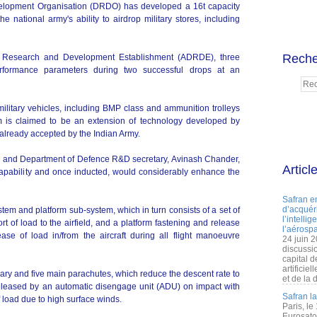
lopment Organisation (DRDO) has developed a 16t capacity
national army's ability to airdrop military stores, including
Reche
 Research and Development Establishment (ADRDE), three
rformance parameters during two successful drops at an
military vehicles, including BMP class and ammunition trolleys
tem is claimed to be an extension of technology developed by
lready accepted by the Indian Army.
sor and Department of Defence R&D secretary, Avinash Chander,
Articl
 capability and once inducted, would considerably enhance the
Safran e
d’acquéri
em and platform sub-system, which in turn consists of a set of
l’intelli
rt of load to the airfield, and a platform fastening and release
l’aérospa
ase of load in/from the aircraft during all flight manoeuvre
24 juin 
discussi
capital d
artificie
ary and five main parachutes, which reduce the descent rate to
et de la 
eleased by an automatic disengage unit (ADU) on impact with
Safran l
 load due to high surface winds.
Paris, le
Eurosato