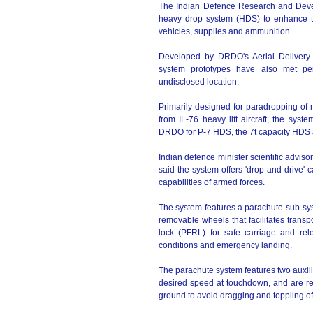
The Indian Defence Research and Deve
heavy drop system (HDS) to enhance the 
vehicles, supplies and ammunition.
Developed by DRDO's Aerial Delivery
system prototypes have also met pe
undisclosed location.
Primarily designed for paradropping of 
from IL-76 heavy lift aircraft, the sys
DRDO for P-7 HDS, the 7t capacity HDS a
Indian defence minister scientific advi
said the system offers 'drop and drive'
capabilities of armed forces.
The system features a parachute sub-syst
removable wheels that facilitates transpo
lock (PFRL) for safe carriage and rele
conditions and emergency landing.
The parachute system features two auxili
desired speed at touchdown, and are r
ground to avoid dragging and toppling of