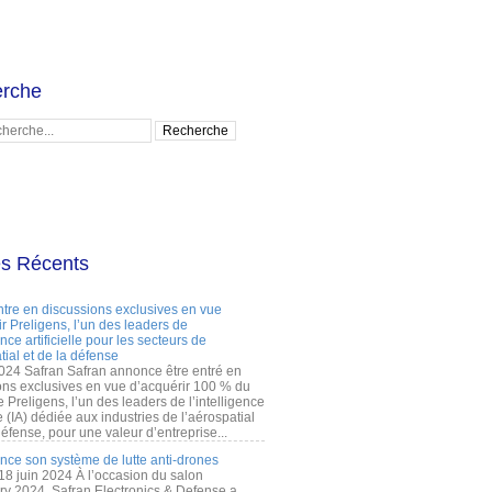
rche
es Récents
ntre en discussions exclusives en vue
r Preligens, l’un des leaders de
gence artificielle pour les secteurs de
tial et de la défense
2024 Safran Safran annonce être entré en
ons exclusives en vue d’acquérir 100 % du
e Preligens, l’un des leaders de l’intelligence
lle (IA) dédiée aux industries de l’aérospatial
défense, pour une valeur d’entreprise...
ance son système de lutte anti-drones
 18 juin 2024 À l’occasion du salon
ry 2024, Safran Electronics & Defense a