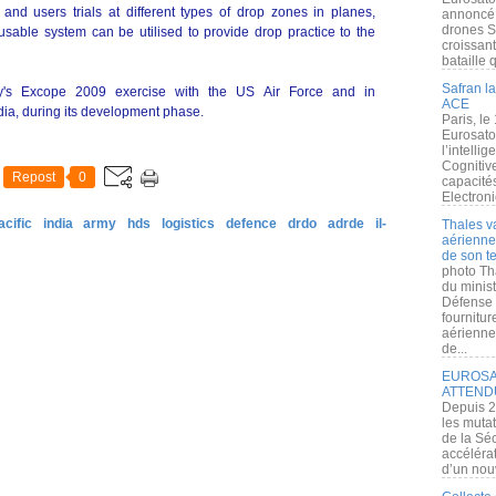
 and users trials at different types of drop zones in planes,
annoncé l
drones S
-usable system can be utilised to provide drop practice to the
croissan
bataille q
Safran la
my's Excope 2009 exercise with the US Air Force and in
ACE
dia, during its development phase.
Paris, le
Eurosato
l’intelli
Cognitive
Repost
0
capacité
Electroni
acific
india
army
hds
logistics
defence
drdo
adrde
il-
Thales v
aérienne 
de son te
photo Th
du minist
Défense 
fournitu
aérienne
de...
EUROSAT
ATTEND
Depuis 2
les muta
de la Sé
accélérat
d’un nouv