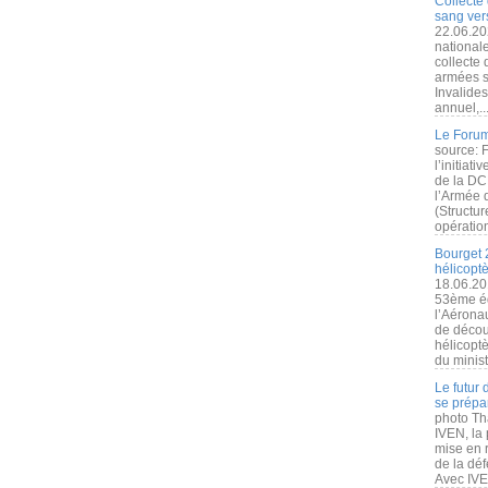
Collecte 
sang vers
22.06.20
nationale
collecte
armées s
Invalide
annuel,..
Le Forum
source: 
l’initiat
de la DC
l’Armée 
(Structur
opération
Bourget 
hélicopt
18.06.20
53ème éd
l’Aérona
de découv
hélicopt
du minist
Le futur
se prépa
photo Th
IVEN, la 
mise en r
de la dé
Avec IVEN