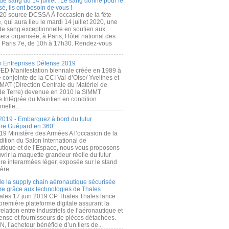
de sang du 14 juillet : Le sang donné pour le
é, ils ont besoin de vous !
20 source DCSSA À l'occasion de la fête
, qui aura lieu le mardi 14 juillet 2020, une
 de sang exceptionnelle en soutien aux
era organisée, à Paris, Hôtel national des
s Paris 7e, de 10h à 17h30. Rendez-vous
.
 Entreprises Défense 2019
FED Manifestation biennale créée en 1989 à
ive conjointe de la CCI Val-d’Oise/ Yvelines et
MAT (Direction Centrale du Matériel de
de Terre) devenue en 2010 la SIMMT
e Intégrée du Maintien en condition
nelle...
2019 - Embarquez à bord du futur
ère Guépard en 360°
19 Ministère des Armées A l’occasion de la
ition du Salon International de
utique et de l’Espace, nous vous proposons
rir la maquette grandeur réelle du futur
ère interarmées léger, exposée sur le stand
ère...
 de la supply chain aéronautique sécurisée
re grâce aux technologies de Thales
ales 17 juin 2019 CP Thales Thales lance
première plateforme digitale assurant la
elation entre industriels de l’aéronautique et
fense et fournisseurs de pièces détachées.
, l’acheteur bénéficie d’un tiers de...