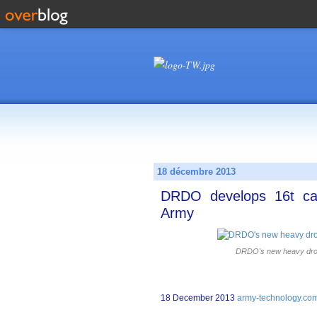
18 décembre 2013
DRDO develops 16t cap
Army
DRDO's new heavy drop
18 December 2013
army-technology.co