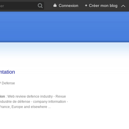
Connexion
+
Créer mon blog
ntation
P Defense
tion
: Web review defence industry - Revue
ndustrie de défense - company information -
France, Europe and elsewhere ...