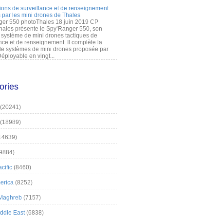
ions de surveillance et de renseignement
 par les mini drones de Thales
er 550 photoThales 18 juin 2019 CP
hales présente le Spy’Ranger 550, son
système de mini drones tactiques de
nce et de renseignement. Il complète la
 systèmes de mini drones proposée par
éployable en vingt...
ories
(20241)
(18989)
14639)
9884)
cific
(8460)
erica
(8252)
 Maghreb
(7157)
iddle East
(6838)