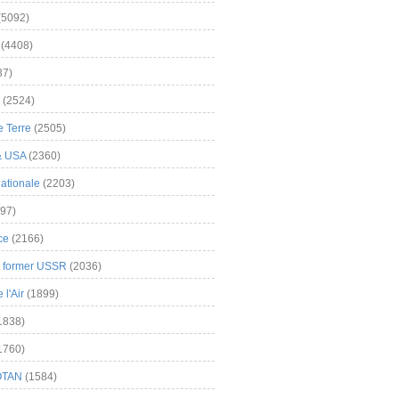
(5092)
(4408)
37)
(2524)
 Terre
(2505)
& USA
(2360)
ationale
(2203)
97)
ce
(2166)
& former USSR
(2036)
l'Air
(1899)
1838)
1760)
OTAN
(1584)