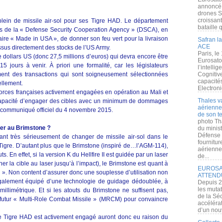
annoncé l
drones S
croissan
plein de missile air-sol pour ses Tigre HAD. Le département
bataille q
vers de la « Defense Security Cooperation Agency » (DSCA), en
aire « Made in USA », de donner son feu vert pour la livraison
Safran la
ACE
ssus directement des stocks de l’US Army.
Paris, le
 dollars US (donc 27,5 millions d’euros) qui devra encore être
Eurosato
 jours à venir. À priori une formalité, car les législateurs
l’intelli
ent des transactions qui sont soigneusement sélectionnées
Cognitive
capacité
ellement.
Electroni
forces françaises activement engagées en opération au Mali et
Thales v
a capacité d’engager des cibles avec un minimum de dommages
aérienne 
n communiqué officiel du 4 novembre 2015.
de son te
photo Th
ser au Brimstone ?
du minist
Défense 
eant très sérieusement de changer de missile air-sol dans le
fournitu
gre. D’autant plus que le Brimstone (inspiré de…l’AGM-114),
aérienne
 En effet, si la version K du Hellfire II est guidée par un laser
de...
gner la cible au laser jusqu’à l’impact), le Brimstone est quant à
EUROSAT
e ». Non content d’assurer donc une souplesse d’utilisation non
ATTEND
 également équipé d’une technologie de guidage dédoublée, à
Depuis 2
les muta
millimétrique. Et si les atouts du Brimstone ne suffisent pas,
de la Sé
futur « Multi-Role Combat Missile » (MRCM) pour convaincre
accélérat
d’un nouv
le Tigre HAD est activement engagé auront donc eu raison du