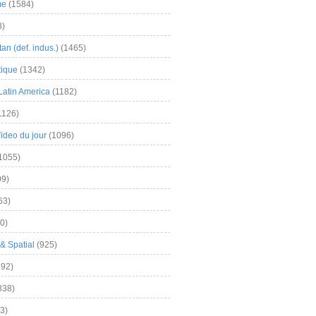
me
(1584)
3)
an (def. indus.)
(1465)
tique
(1342)
Latin America
(1182)
1126)
Video du jour
(1096)
1055)
9)
63)
0)
& Spatial
(925)
92)
838)
3)