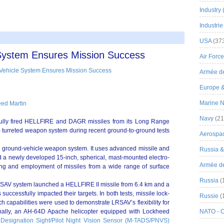
Industry
Industrie
USA
(37
ystem Ensures Mission Success
Air Force
Armée de
Europe 
Marine N
ed Martin
Navy
(21
ully fired HELLFIRE and DAGR missiles from its Long Range
 turreted weapon system during recent ground-to-ground tests
Aerospa
ed, ground-vehicle weapon system. It uses advanced missile and
Russia 
 a newly developed 15-inch, spherical, mast-mounted electro-
Armée de 
ting and employment of missiles from a wide range of surface
Russia
(
RSAV system launched a HELLFIRE II missile from 6.4 km and a
uccessfully impacted their targets. In both tests, missile lock-
Russie
(
h capabilities were used to demonstrate LRSAV’s flexibility for
nally, an AH-64D Apache helicopter equipped with Lockheed
NATO - 
 Designation Sight/Pilot Night Vision Sensor (M-TADS/PNVS)