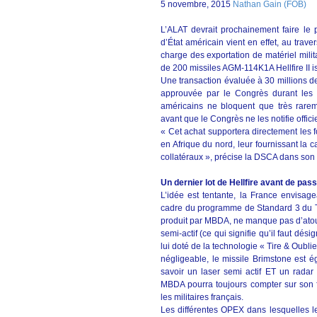
5 novembre, 2015
Nathan Gain (FOB)
L’ALAT devrait prochainement faire le 
d’État américain vient en effet, au tra
charge des exportation de matériel milit
de 200 missiles AGM-114K1A Hellfire II i
Une transaction évaluée à 30 millions de
approuvée par le Congrès durant les 15
américains ne bloquent que très rarem
avant que le Congrès ne les notifie offici
« Cet achat supportera directement les 
en Afrique du nord, leur fournissant l
collatéraux », précise la DSCA dans so
Un dernier lot de Hellfire avant de pas
L’idée est tentante, la France envisag
cadre du programme de Standard 3 du Ti
produit par MBDA, ne manque pas d’atouts.
semi-actif (ce qui signifie qu’il faut dési
lui doté de la technologie « Tire & Oubli
négligeable, le missile Brimstone est
savoir un laser semi actif ET un radar 
MBDA pourra toujours compter sur son 
les militaires français.
Les différentes OPEX dans lesquelles 