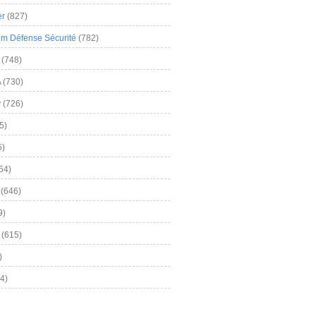
er
(827)
m Défense Sécurité
(782)
(748)
A
(730)
y
(726)
5)
5)
54)
(646)
9)
(615)
)
4)