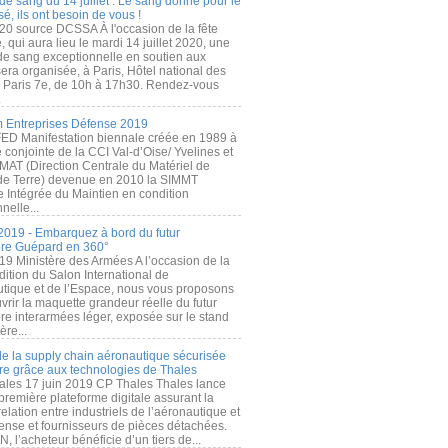
de sang du 14 juillet : Le sang donné pour le
é, ils ont besoin de vous !
20 source DCSSA À l'occasion de la fête
, qui aura lieu le mardi 14 juillet 2020, une
 de sang exceptionnelle en soutien aux
era organisée, à Paris, Hôtel national des
s Paris 7e, de 10h à 17h30. Rendez-vous
.
 Entreprises Défense 2019
FED Manifestation biennale créée en 1989 à
ive conjointe de la CCI Val-d’Oise/ Yvelines et
MAT (Direction Centrale du Matériel de
de Terre) devenue en 2010 la SIMMT
e Intégrée du Maintien en condition
nelle...
2019 - Embarquez à bord du futur
ère Guépard en 360°
19 Ministère des Armées A l’occasion de la
ition du Salon International de
utique et de l’Espace, nous vous proposons
rir la maquette grandeur réelle du futur
ère interarmées léger, exposée sur le stand
ère...
 de la supply chain aéronautique sécurisée
re grâce aux technologies de Thales
ales 17 juin 2019 CP Thales Thales lance
première plateforme digitale assurant la
elation entre industriels de l’aéronautique et
fense et fournisseurs de pièces détachées.
, l’acheteur bénéficie d’un tiers de...