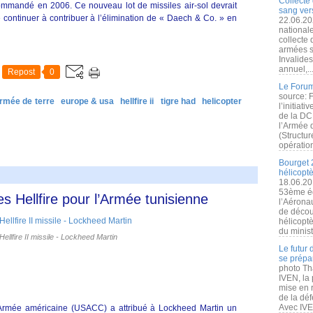
Collecte 
 commandé en 2006. Ce nouveau lot de missiles air-sol devrait
sang vers
 continuer à contribuer à l’élimination de « Daech & Co. » en
22.06.20
nationale
collecte
armées s
Invalide
annuel,..
Repost
0
Le Forum
source: 
rmée de terre
europe & usa
hellfire ii
tigre had
helicopter
l’initiat
de la DC
l’Armée 
(Structur
opération
Bourget 
hélicopt
18.06.20
53ème éd
s Hellfire pour l’Armée tunisienne
l’Aérona
de découv
hélicopt
du minist
llfire II missile - Lockheed Martin
Le futur
se prépa
photo Th
IVEN, la 
mise en r
de la dé
Avec IVEN
mée américaine (USACC) a attribué à Lockheed Martin un