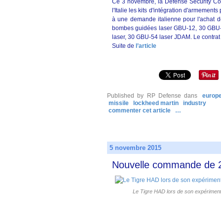
Ce 3 novembre, la Defense Security Co
l'Italie les kits d'intégration d'armemen
à une demande italienne pour l'achat d
bombes guidées laser GBU-12, 30 GBU-3
laser, 30 GBU-54 laser JDAM. Le contrat p
Suite de
l’article
Published by RP Defense
dans
europ
missile
lockheed martin
industry
commenter cet article
…
5 novembre 2015
Nouvelle commande de 20
Le Tigre HAD lors de son expérimenta