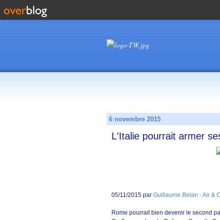
6 novembre 2015
L'Italie pourrait armer 
05/11/2015 par
Guillaume Belan - Air &
Rome pourrait bien devenir le second p