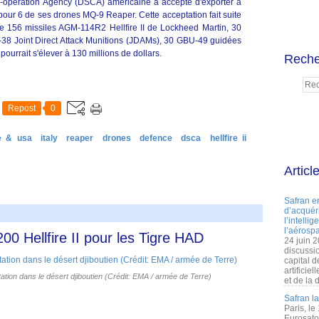
-operation Agency (DSCA) américaine a accepté d'exporter à
ts pour 6 de ses drones MQ-9 Reaper. Cette acceptation fait suite
e 156 missiles AGM-114R2 Hellfire II de Lockheed Martin, 30
8 Joint Direct Attack Munitions (JDAMs), 30 GBU-49 guidées
ourrait s'élever à 130 millions de dollars.
Reche
Repost
0
e & usa
italy
reaper
drones
defence
dsca
hellfire ii
Articl
Safran e
d’acquéri
l’intelli
l’aérospa
0 Hellfire II pour les Tigre HAD
24 juin 
discussi
capital d
artificie
tion dans le désert djiboutien (Crédit: EMA / armée de Terre)
et de la 
Safran l
Paris, le
Eurosato