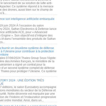
e lancement de sa solution de lutte anti-
kyjacker. Ce système répond à la menace
te des drones, aussi bien sur le champ de
u’à...
nce son intelligence artificielle embarquée
 19 juin 2024 À l’occasion du salon
ry 2024, Safran Electronics & Defense lance
gence artificielle ACE, pour « Advanced
 Engine ». Son objectif est d’intégrer des
s IA dans l’ensemble des produits de Safran
cs...
a fournir un deuxième système de défense
à l’Ukraine pour contribuer à la protection
rritoire
ales 07/06/2024 Thales Group Sous l’égide
ère des Armées français, le ministère de la
ukrainien a signé un contrat pour la
re d’un second système complet de défense
 Thales pour protéger l’Ukraine. Ce système
ORY 2024 : UNE ÉDITION TRÈS
UE
7 éditions, le salon Eurosatory accompagne
tions mondiales du secteur de la Défense et
curité. Notre décennie est marquée par une
ion de l’histoire et l’instauration progressive
el ordre mondial. Ainsi, dans un...