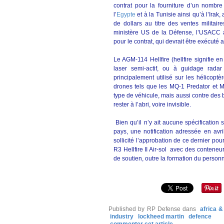
contrat pour la fourniture d’un nombr
l’
Egypte
et à la Tunisie ainsi qu’à l’Ira
de dollars au titre des ventes militai
ministère US de la Défense, l’USACC a
pour le contrat, qui devrait être exécuté
Le AGM-114 Hellfire (hellfire signifie e
laser semi-actif, ou à guidage radar 
principalement utilisé sur les hélicop
drones tels que les MQ-1 Predator et MQ
type de véhicule, mais aussi contre des
rester à l’abri, voire invisible.
Bien qu’il n’y ait aucune spécification
pays, une notification adressée en avr
sollicité l’approbation de ce dernier p
R3 Hellfire II Air-sol avec des contene
de soutien, outre la formation du person
Published by RP Defense
dans
africa 
industry
lockheed martin
defence