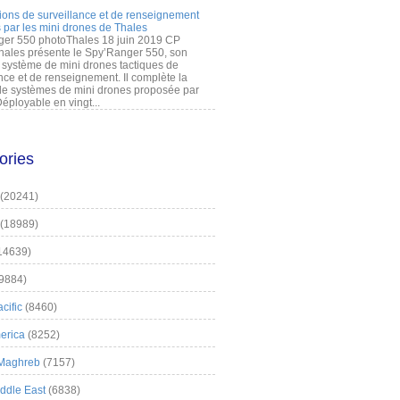
ions de surveillance et de renseignement
 par les mini drones de Thales
er 550 photoThales 18 juin 2019 CP
hales présente le Spy’Ranger 550, son
système de mini drones tactiques de
nce et de renseignement. Il complète la
 systèmes de mini drones proposée par
éployable en vingt...
ories
(20241)
(18989)
14639)
9884)
cific
(8460)
erica
(8252)
 Maghreb
(7157)
iddle East
(6838)