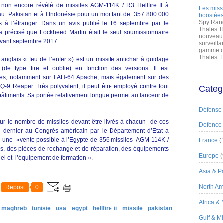
e non encore révélé de missiles AGM-114K / R3 Hellfire II à
Les miss
k, au Pakistan et à l’Indonésie pour un montant de 357 800 000
boostées
Spy’Rang
res à l’étranger. Dans un avis publié le 16 septembre par le
Thales T
 précisé que Lockheed Martin était le seul soumissionnaire
nouveau 
 avant septembre 2017.
surveilla
gamme de
Thales. D
n anglais « feu de l’enfer ») est un missile antichar à guidage
(de type tire et oublie) en fonction des versions. Il est
tères, notamment sur l’AH-64 Apache, mais également sur des
-9 Reaper. Très polyvalent, il peut être employé contre tout
Categ
 bâtiments. Sa portée relativement longue permet au lanceur de
Défense
 sur le nombre de missiles devant être livrés à chacun de ces
Defence
il dernier au Congrès américain par le Département d’Etat a
our une «vente possible à l’Egypte de 356 missiles AGM-114K /
France
(
urs, des pièces de rechange et de réparation, des équipements
Europe
(
nel et l’équipement de formation ».
Asia & Pa
North Am
Repost
0
Africa &
& maghreb
tunisie
usa
egypt
hellfire ii
missile
pakistan
Gulf & M