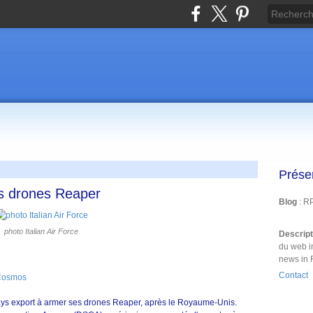
Prése
ses drones Reaper
Blog
: R
photo Italian Air Force
Descrip
du web i
news in 
Contact
 Cosmos
ays export à armer ses drones Reaper, après le Royaume-Unis.