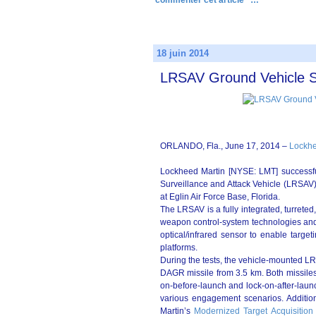
commenter cet article
…
18 juin 2014
LRSAV Ground Vehicle S
ORLANDO, Fla., June 17, 2014 –
Lockhe
Lockheed Martin [NYSE: LMT] successf
Surveillance and Attack Vehicle (LRSAV)
at Eglin Air Force Base, Florida.
The LRSAV is a fully integrated, turret
weapon control-system technologies and
optical/infrared sensor to enable targe
platforms.
During the tests, the vehicle-mounted L
DAGR missile from 3.5 km. Both missiles s
on-before-launch and lock-on-after-launc
various engagement scenarios. Additio
Martin’s
Modernized Target Acquisition