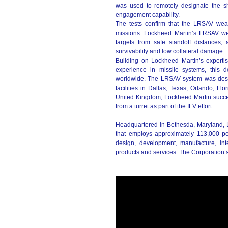
was used to remotely designate the sho
engagement capability.
The tests confirm that the LRSAV weap
missions. Lockheed Martin’s LRSAV wea
targets from safe standoff distances
survivability and low collateral damage.
Building on Lockheed Martin’s expertise
experience in missile systems, this d
worldwide. The LRSAV system was desig
facilities in Dallas, Texas; Orlando, Fl
United Kingdom, Lockheed Martin succ
from a turret as part of the IFV effort.
Headquartered in Bethesda, Maryland, 
that employs approximately 113,000 pe
design, development, manufacture, in
products and services. The Corporation’s