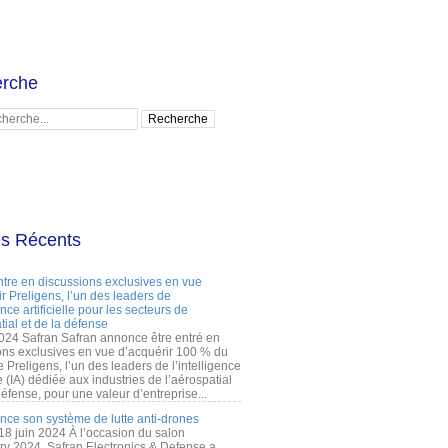
rche
es Récents
ntre en discussions exclusives en vue
r Preligens, l’un des leaders de
gence artificielle pour les secteurs de
tial et de la défense
2024 Safran Safran annonce être entré en
ons exclusives en vue d’acquérir 100 % du
e Preligens, l’un des leaders de l’intelligence
lle (IA) dédiée aux industries de l’aérospatial
défense, pour une valeur d’entreprise...
ance son système de lutte anti-drones
 18 juin 2024 À l’occasion du salon
ry 2024, Safran Electronics & Defense a