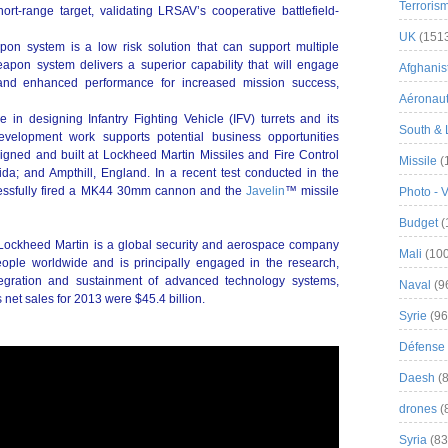
Terroris
rt-range target, validating LRSAV’s cooperative battlefield-
UK
(151
on system is a low risk solution that can support multiple
pon system delivers a superior capability that will engage
Afghanist
, and enhanced performance for increased mission success,
Aéronau
 in designing Infantry Fighting Vehicle (IFV) turrets and its
South & 
evelopment work supports potential business opportunities
ned and built at Lockheed Martin Missiles and Fire Control
Missile
(
orida; and Ampthill, England. In a recent test conducted in the
essfully fired a MK44 30mm cannon and the
Javelin
™ missile
Photo - 
Budget
(
Lockheed Martin is a global security and aerospace company
Mali
(100
ople worldwide and is principally engaged in the research,
tegration and sustainment of advanced technology systems,
Naval
(9
 net sales for 2013 were $45.4 billion.
Syrie
(96
Défense 
Daesh
(8
drones
(
Syria
(83