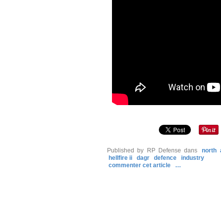
Published by RP Defense
dans
north 
hellfire ii
dagr
defence
industry
commenter cet article
…