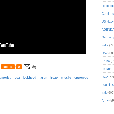
Helicopt
Continuu
US Navy
AGEND
German
India
(72
UAV
(68
China
(6
Repost
0
Le Drian
RCA
(62
america
usa
lockheed martin
lrsav
missile
optronics
Logistics
Irak
(607
Army
(59