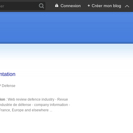
Connexion
+
Créer mon blog
ntation
P Defense
tion
: Web review defence industry - Revue
ndustrie de défense - company information -
France, Europe and elsewhere ...