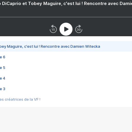
 DiCaprio et Tobey Maguire, c'est lui ! Rencontre avec Dam
bey Maguire, c'est lui ! Rencontre avec Damien Witecka
e 6
e 5
e 4
e 3
s créatrices de la VF !
e 2
e 1
e Mektoub My Love arrive enfin ! Rencontre avec Shaïn Boumedine et Sal