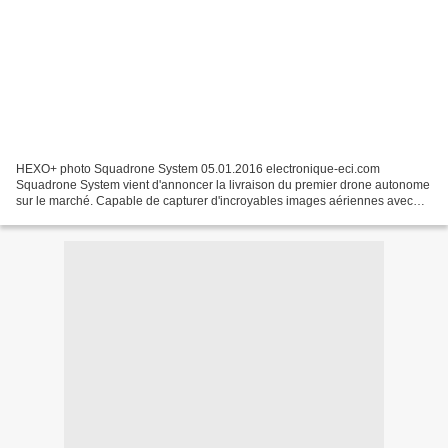
HEXO+ photo Squadrone System 05.01.2016 electronique-eci.com
Squadrone System vient d'annoncer la livraison du premier drone autonome
sur le marché. Capable de capturer d'incroyables images aériennes avec
une simplicité d'utilisation sans égale, HEXO+...