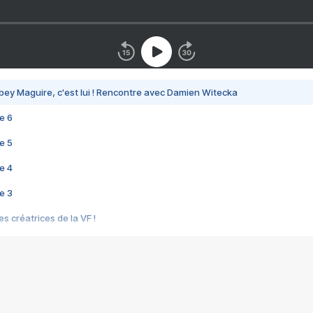
bey Maguire, c'est lui ! Rencontre avec Damien Witecka
e 6
e 5
e 4
e 3
s créatrices de la VF !
e 2
e 1
e Mektoub My Love arrive enfin ! Rencontre avec Shaïn Boumedine et Sal