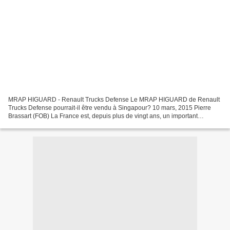
MRAP HIGUARD - Renault Trucks Defense Le MRAP HIGUARD de Renault
Trucks Defense pourrait-il être vendu à Singapour? 10 mars, 2015 Pierre
Brassart (FOB) La France est, depuis plus de vingt ans, un important
fournisseur d’armes pour la république de Singapour....