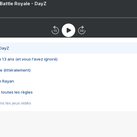
 Battle Royale - DayZ
 DayZ
 a 13 ans (et vous l'avez ignoré)
e (littéralement)
im Rayan
 toutes les règles
s les jeux vidéo
us choquant de Rockstar ? - Le scandale BULLY
e plus moche de Steam
du RÊVE tourne au CAUCHEMAR