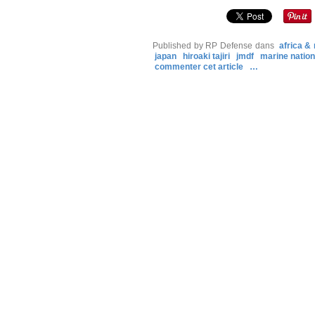
Published by RP Defense
dans
africa &
japan
hiroaki tajiri
jmdf
marine nation
commenter cet article
…