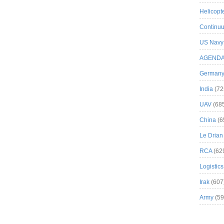
Helicopt
Continuu
US Navy
AGEND
German
India
(72
UAV
(68
China
(6
Le Drian
RCA
(62
Logistics
Irak
(607
Army
(59