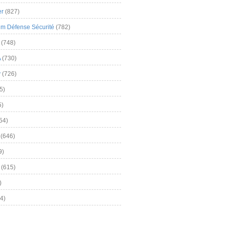
er
(827)
m Défense Sécurité
(782)
(748)
A
(730)
y
(726)
5)
5)
54)
(646)
9)
(615)
)
4)