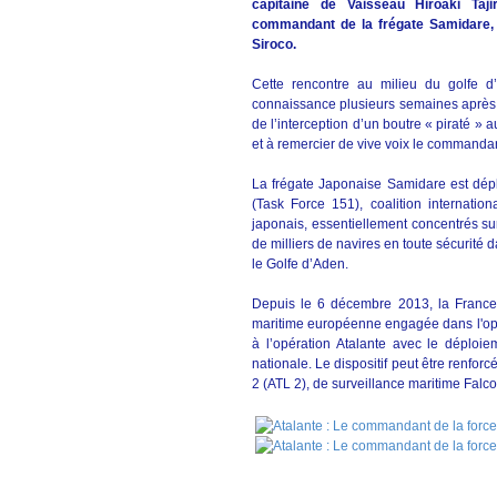
capitaine de Vaisseau Hiroaki Taj
commandant de la frégate Samidare,
Siroco.
Cette rencontre au milieu du golfe 
connaissance plusieurs semaines après l
de l’interception d’un boutre « piraté » 
et à remercier de vive voix le commandant 
La frégate Japonaise Samidare est dép
(Task Force 151), coalition internation
japonais, essentiellement concentrés su
de milliers de navires en toute sécurité
le Golfe d’Aden.
Depuis le 6 décembre 2013, la France
maritime européenne engagée dans l'opéra
à l’opération Atalante avec le déploi
nationale. Le dispositif peut être renfor
2 (ATL 2), de surveillance maritime Fal