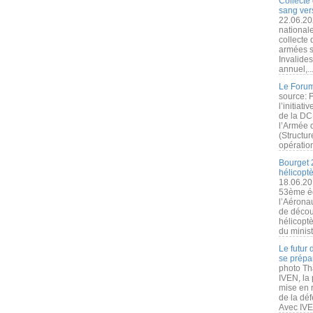
Collecte 
sang vers
22.06.20
nationale
collecte
armées s
Invalide
annuel,..
Le Forum
source: 
l’initiat
de la DC
l’Armée 
(Structur
opération
Bourget 
hélicopt
18.06.20
53ème éd
l’Aérona
de découv
hélicopt
du minist
Le futur
se prépa
photo Th
IVEN, la 
mise en r
de la dé
Avec IVEN