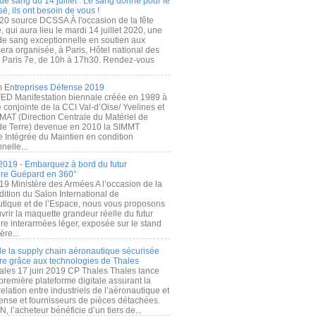
de sang du 14 juillet : Le sang donné pour le
é, ils ont besoin de vous !
20 source DCSSA À l'occasion de la fête
, qui aura lieu le mardi 14 juillet 2020, une
 de sang exceptionnelle en soutien aux
era organisée, à Paris, Hôtel national des
s Paris 7e, de 10h à 17h30. Rendez-vous
.
 Entreprises Défense 2019
FED Manifestation biennale créée en 1989 à
ive conjointe de la CCI Val-d’Oise/ Yvelines et
MAT (Direction Centrale du Matériel de
de Terre) devenue en 2010 la SIMMT
e Intégrée du Maintien en condition
nelle...
2019 - Embarquez à bord du futur
ère Guépard en 360°
19 Ministère des Armées A l’occasion de la
ition du Salon International de
utique et de l’Espace, nous vous proposons
rir la maquette grandeur réelle du futur
ère interarmées léger, exposée sur le stand
ère...
 de la supply chain aéronautique sécurisée
re grâce aux technologies de Thales
ales 17 juin 2019 CP Thales Thales lance
première plateforme digitale assurant la
elation entre industriels de l’aéronautique et
fense et fournisseurs de pièces détachées.
, l’acheteur bénéficie d’un tiers de...