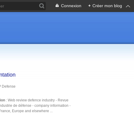
Connexion
+
Créer mon blog
ntation
P Defense
tion
: Web review defence industry - Revue
ndustrie de défense - company information -
France, Europe and elsewhere ...