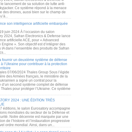
e lancement de sa solution de lutte anti-
kyjacker. Ce système répond à la menace
te des drones, aussi bien sur le champ de
u’à...
nce son intelligence artificielle embarquée
 19 juin 2024 À l’occasion du salon
ry 2024, Safran Electronics & Defense lance
gence artificielle ACE, pour « Advanced
 Engine ». Son objectif est d’intégrer des
s IA dans l’ensemble des produits de Safran
cs...
a fournir un deuxième système de défense
à l’Ukraine pour contribuer à la protection
rritoire
ales 07/06/2024 Thales Group Sous l’égide
ère des Armées français, le ministère de la
ukrainien a signé un contrat pour la
re d’un second système complet de défense
 Thales pour protéger l’Ukraine. Ce système
ORY 2024 : UNE ÉDITION TRÈS
UE
7 éditions, le salon Eurosatory accompagne
tions mondiales du secteur de la Défense et
curité. Notre décennie est marquée par une
ion de l’histoire et l’instauration progressive
el ordre mondial. Ainsi, dans un...