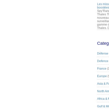
Les miss
boostées
Spy’Rang
Thales T
nouveau 
surveilla
gamme de
Thales. D
Categ
Défense
Defence
France
(
Europe
(
Asia & Pa
North Am
Africa &
Gulf & M