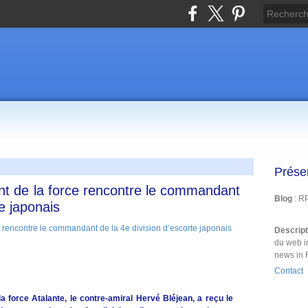
Prése
t de la force rencontre le commandant
Blog
: R
te japonais
Descrip
du web i
news in 
Contact
force Atalante, le contre-amiral Hervé Bléjean, a reçu le