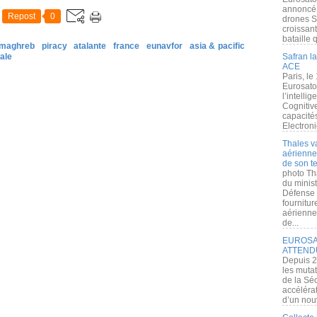
annoncé l
Repost
0
drones S
croissan
bataille q
 maghreb
piracy
atalante
france
eunavfor
asia & pacific
ale
Safran la
ACE
Paris, le
Eurosato
l’intelli
Cognitive
capacité
Electroni
Thales v
aérienne 
de son te
photo Th
du minist
Défense 
fournitu
aérienne
de...
EUROSAT
ATTEND
Depuis 2
les muta
de la Sé
accélérat
d’un nouv