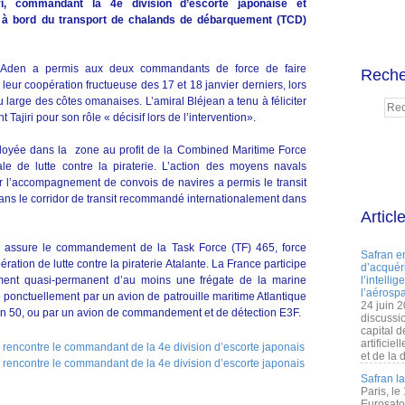
iri, commandant la 4e division d’escorte japonaise et
 à bord du transport de chalands de débarquement (TCD)
d’Aden a permis aux deux commandants de force de faire
Reche
eur coopération fructueuse des 17 et 18 janvier derniers, lors
au large des côtes omanaises. L’amiral Bléjean a tenu à féliciter
Tajiri pour son rôle « décisif lors de l’intervention».
loyée dans la zone au profit de la Combined Maritime Force
ale de lutte contre la piraterie. L’action des moyens navals
r l’accompagnement de convois de navires a permis le transit
 dans le corridor de transit recommandé internationalement dans
Articl
 assure le commandement de la Task Force (TF) 465, force
Safran e
tion de lutte contre la piraterie Atalante. La France participe
d’acquéri
ement quasi-permanent d’au moins une frégate de la marine
l’intelli
l’aérospa
cé ponctuellement par un avion de patrouille maritime Atlantique
24 juin 
con 50, ou par un avion de commandement et de détection E3F.
discussi
capital d
artificie
et de la 
Safran l
Paris, le
Eurosato