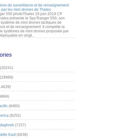
ions de surveillance et de renseignement
 par les mini drones de Thales
er 550 photoThales 18 juin 2019 CP
hales présente le Spy’Ranger 550, son
système de mini drones tactiques de
nce et de renseignement. Il complète la
 systèmes de mini drones proposée par
éployable en vingt...
ories
(20241)
(18989)
14639)
9884)
cific
(8460)
erica
(8252)
 Maghreb
(7157)
iddle East
(6838)