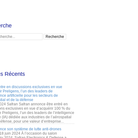
rche
es Récents
ntre en discussions exclusives en vue
r Preligens, l’un des leaders de
gence artificielle pour les secteurs de
tial et de la défense
2024 Safran Safran annonce être entré en
ons exclusives en vue d’acquérir 100 % du
e Preligens, l’un des leaders de l’intelligence
lle (IA) dédiée aux industries de l’aérospatial
défense, pour une valeur d’entreprise...
ance son système de lutte anti-drones
 18 juin 2024 À l’occasion du salon
ry 2024, Safran Electronics & Defense a