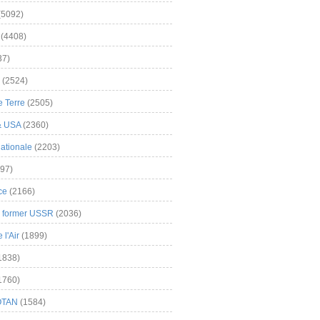
(5092)
(4408)
37)
(2524)
 Terre
(2505)
& USA
(2360)
ationale
(2203)
97)
ce
(2166)
& former USSR
(2036)
l'Air
(1899)
1838)
1760)
OTAN
(1584)