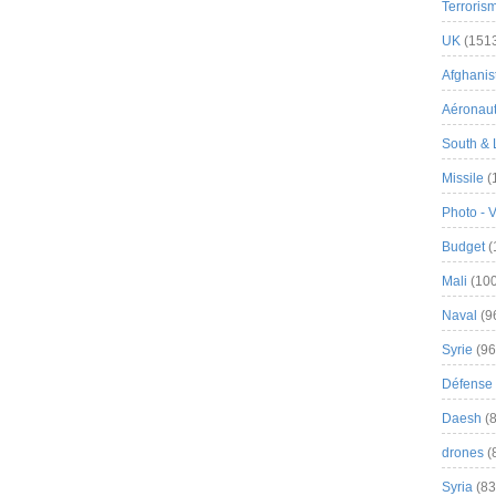
Terroris
UK
(151
Afghanist
Aéronau
South & 
Missile
(
Photo - 
Budget
(
Mali
(100
Naval
(9
Syrie
(96
Défense 
Daesh
(8
drones
(
Syria
(83