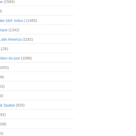
me
(1584)
3)
an (def. indus.)
(1465)
tique
(1342)
Latin America
(1182)
1126)
Video du jour
(1096)
1055)
9)
63)
0)
& Spatial
(925)
92)
838)
3)