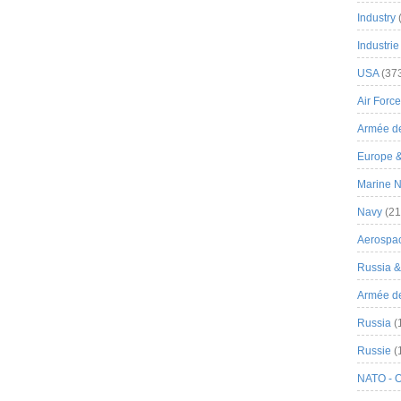
Industry
Industrie
USA
(37
Air Force
Armée de
Europe 
Marine N
Navy
(21
Aerospa
Russia 
Armée de 
Russia
(
Russie
(
NATO - 