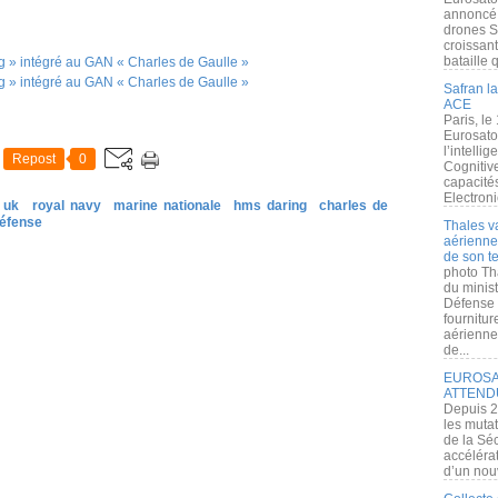
annoncé l
drones S
croissan
bataille q
Safran la
ACE
Paris, le
Eurosato
l’intelli
Repost
0
Cognitive
capacité
Electroni
uk
royal navy
marine nationale
hms daring
charles de
éfense
Thales v
aérienne 
de son te
photo Th
du minist
Défense 
fournitu
aérienne
de...
EUROSAT
ATTEND
Depuis 2
les muta
de la Sé
accélérat
d’un nouv