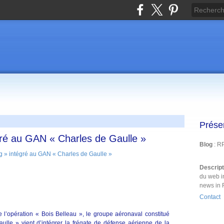
Prése
ré au GAN « Charles de Gaulle »
Blog
: R
Descrip
du web i
news in 
Contact
 l’opération « Bois Belleau », le groupe aéronaval constitué
ulle » vient d’intégrer la frégate de défense aérienne de la