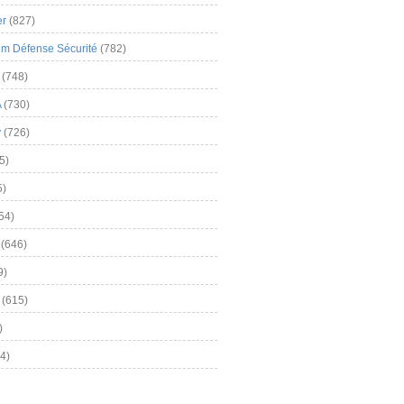
er
(827)
m Défense Sécurité
(782)
(748)
A
(730)
y
(726)
5)
5)
54)
(646)
9)
(615)
)
4)