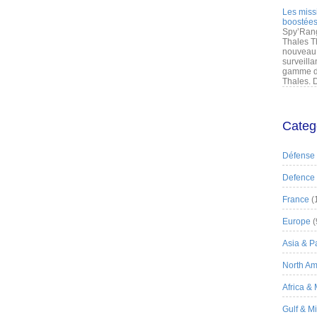
Les miss
boostées
Spy’Rang
Thales T
nouveau 
surveilla
gamme de
Thales. D
Categ
Défense
Defence
France
(
Europe
(
Asia & Pa
North Am
Africa &
Gulf & M