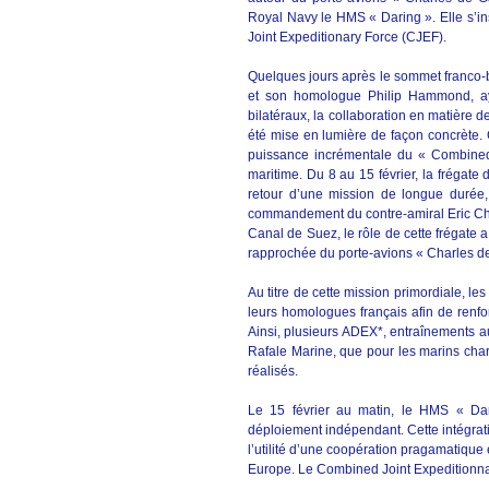
Royal Navy le HMS « Daring ». Elle s’i
Joint Expeditionary Force (CJEF).
Quelques jours après le sommet franco-b
et son homologue Philip Hammond, ay
bilatéraux, la collaboration en matière 
été mise en lumière de façon concrète. C
puissance incrémentale du « Combined
maritime. Du 8 au 15 février, la frégat
retour d’une mission de longue durée,
commandement du contre-amiral Eric Cha
Canal de Suez, le rôle de cette frégate
rapprochée du porte-avions « Charles de
Au titre de cette mission primordiale, l
leurs homologues français afin de renfo
Ainsi, plusieurs ADEX*, entraînements a
Rafale Marine, que pour les marins char
réalisés.
Le 15 février au matin, le HMS « Da
déploiement indépendant. Cette intégrat
l’utilité d’une coopération pragamatique
Europe. Le Combined Joint Expeditionna