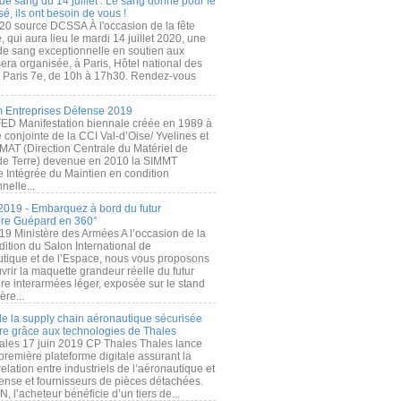
de sang du 14 juillet : Le sang donné pour le
é, ils ont besoin de vous !
20 source DCSSA À l'occasion de la fête
, qui aura lieu le mardi 14 juillet 2020, une
 de sang exceptionnelle en soutien aux
era organisée, à Paris, Hôtel national des
s Paris 7e, de 10h à 17h30. Rendez-vous
.
 Entreprises Défense 2019
FED Manifestation biennale créée en 1989 à
ive conjointe de la CCI Val-d’Oise/ Yvelines et
MAT (Direction Centrale du Matériel de
de Terre) devenue en 2010 la SIMMT
e Intégrée du Maintien en condition
nelle...
2019 - Embarquez à bord du futur
ère Guépard en 360°
19 Ministère des Armées A l’occasion de la
ition du Salon International de
utique et de l’Espace, nous vous proposons
rir la maquette grandeur réelle du futur
ère interarmées léger, exposée sur le stand
ère...
 de la supply chain aéronautique sécurisée
re grâce aux technologies de Thales
ales 17 juin 2019 CP Thales Thales lance
première plateforme digitale assurant la
elation entre industriels de l’aéronautique et
fense et fournisseurs de pièces détachées.
, l’acheteur bénéficie d’un tiers de...