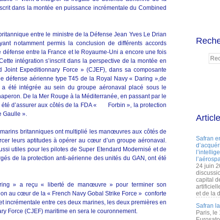
nscrit dans la montée en puissance incrémentale du Combined
ritannique entre le ministre de la Défense Jean Yves Le Drian
Reche
ant notamment permis la conclusion de différents accords
de défense entre la France et le Royaume-Uni a encore une fois
ette intégration s’inscrit dans la perspective de la montée en
 Joint Expeditionnary Force » (CJEF), dans sa composante
e de défense aérienne type T45 de la Royal Navy « Daring »,de
 a été intégrée au sein du groupe aéronaval placé sous le
peron. De la Mer Rouge à la Méditerranée, en passant par le
 a été d’assurer aux côtés de la FDA « Forbin », la protection
 Gaulle ».
Articl
es marins britanniques ont multiplié les manœuvres aux côtés de
Safran e
rcer leurs aptitudes à opérer au cœur d’un groupe aéronaval.
d’acquéri
ussi utiles pour les pilotes de Super Etendard Modernisé et de
l’intelli
gés de la protection anti-aérienne des unités du GAN, ont été
l’aérospa
24 juin 
discussi
capital d
ring » a reçu « liberté de manœuvre » pour terminer son
artificie
ion au cœur de la « French Navy Gobal Strike Force » conforte
et de la 
 et incrémentale entre ces deux marines, les deux premières en
Safran l
ry Force (CJEF) maritime en sera le couronnement.
Paris, le
Eurosato