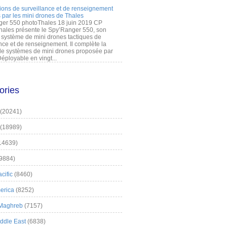
ions de surveillance et de renseignement
 par les mini drones de Thales
er 550 photoThales 18 juin 2019 CP
hales présente le Spy’Ranger 550, son
système de mini drones tactiques de
nce et de renseignement. Il complète la
 systèmes de mini drones proposée par
éployable en vingt...
ories
(20241)
(18989)
14639)
9884)
cific
(8460)
erica
(8252)
 Maghreb
(7157)
iddle East
(6838)