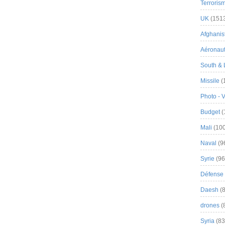
Terroris
UK
(151
Afghanist
Aéronau
South & 
Missile
(
Photo - 
Budget
(
Mali
(100
Naval
(9
Syrie
(96
Défense 
Daesh
(8
drones
(
Syria
(83