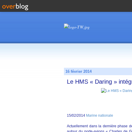
16 février 2014
Le HMS « Daring » intég
15/02/2014
Marine nationale
Actuellement dans la dernière phase de
autour du porte-avions « Charles de Ga