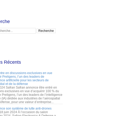
rche
es Récents
ntre en discussions exclusives en vue
r Preligens, l’un des leaders de
gence artificielle pour les secteurs de
tial et de la défense
2024 Safran Safran annonce être entré en
ons exclusives en vue d’acquérir 100 % du
e Preligens, l’un des leaders de l’intelligence
lle (IA) dédiée aux industries de l’aérospatial
défense, pour une valeur d’entreprise...
ance son système de lutte anti-drones
 18 juin 2024 À l’occasion du salon
ry 2024, Safran Electronics & Defense a