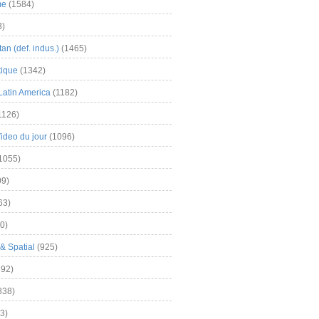
me
(1584)
3)
an (def. indus.)
(1465)
tique
(1342)
Latin America
(1182)
1126)
Video du jour
(1096)
1055)
9)
63)
0)
& Spatial
(925)
92)
838)
3)