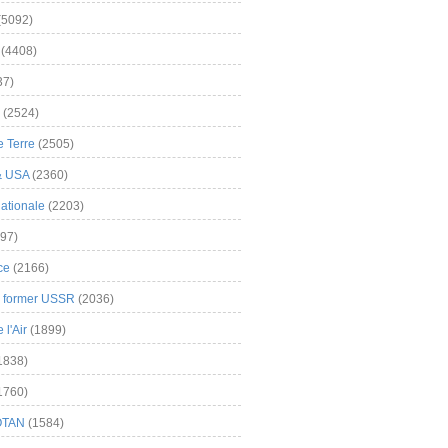
(5092)
(4408)
37)
(2524)
 Terre
(2505)
& USA
(2360)
ationale
(2203)
97)
ce
(2166)
& former USSR
(2036)
l'Air
(1899)
1838)
1760)
OTAN
(1584)