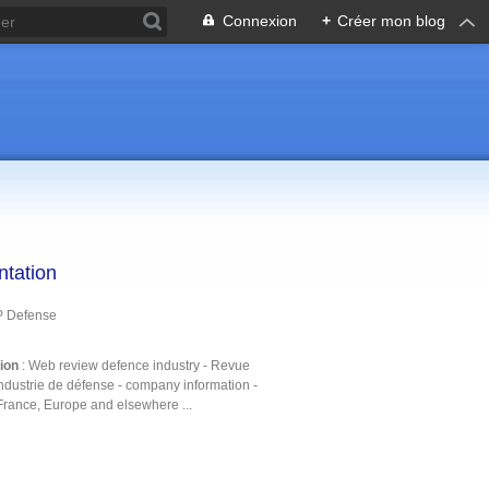
Connexion
+
Créer mon blog
ntation
P Defense
tion
: Web review defence industry - Revue
ndustrie de défense - company information -
France, Europe and elsewhere ...