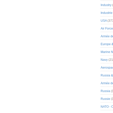
Industry
Industrie
USA
(37
Air Force
Armée de
Europe 
Marine N
Navy
(21
Aerospa
Russia 
Armée de 
Russia
(
Russie
(
NATO - 