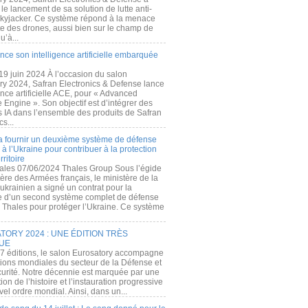
e lancement de sa solution de lutte anti-
kyjacker. Ce système répond à la menace
te des drones, aussi bien sur le champ de
u’à...
nce son intelligence artificielle embarquée
 19 juin 2024 À l’occasion du salon
ry 2024, Safran Electronics & Defense lance
gence artificielle ACE, pour « Advanced
 Engine ». Son objectif est d’intégrer des
s IA dans l’ensemble des produits de Safran
cs...
a fournir un deuxième système de défense
à l’Ukraine pour contribuer à la protection
rritoire
ales 07/06/2024 Thales Group Sous l’égide
ère des Armées français, le ministère de la
ukrainien a signé un contrat pour la
re d’un second système complet de défense
 Thales pour protéger l’Ukraine. Ce système
ORY 2024 : UNE ÉDITION TRÈS
UE
7 éditions, le salon Eurosatory accompagne
tions mondiales du secteur de la Défense et
curité. Notre décennie est marquée par une
ion de l’histoire et l’instauration progressive
el ordre mondial. Ainsi, dans un...