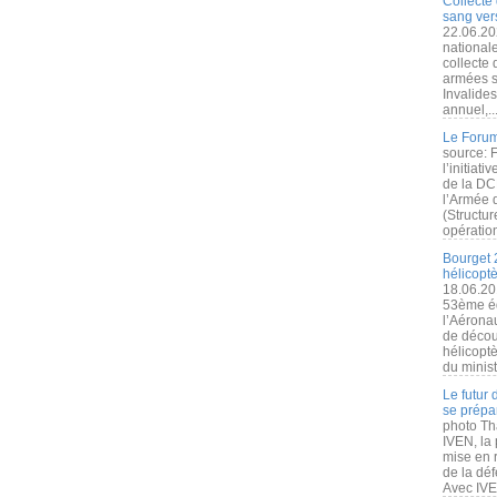
Collecte 
sang vers
22.06.20
nationale
collecte
armées s
Invalide
annuel,..
Le Forum
source: 
l’initiat
de la DC
l’Armée 
(Structur
opération
Bourget 
hélicopt
18.06.20
53ème éd
l’Aérona
de découv
hélicopt
du minist
Le futur
se prépa
photo Th
IVEN, la 
mise en r
de la dé
Avec IVEN