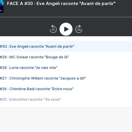
FACE A #30 : Eve Angeli raconte "Avant de partir"
#30 : Eve Angeli raconte "Avant de partir"
#29 : MC Solaar raconte "Bouge de là"
28 : Lorie raconte "Je vais vite"
#27 : Christophe Willem raconte "Jacques a dit"
#26 : Chimène Badi raconte "Entre nous"
#25 : Indochine raconte "3e sexe"
#24 : Zaho raconte "C'est chelou"
#23 : Patrick Bruel raconte "Au café des délices"
#22 : Kyo raconte "Le chemin"