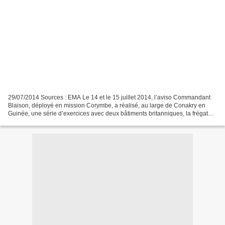
29/07/2014 Sources : EMA Le 14 et le 15 juillet 2014, l’aviso Commandant
Blaison, déployé en mission Corymbe, a réalisé, au large de Conakry en
Guinée, une série d’exercices avec deux bâtiments britanniques, la frégate
HMS IronDuke et le ravitailleur...