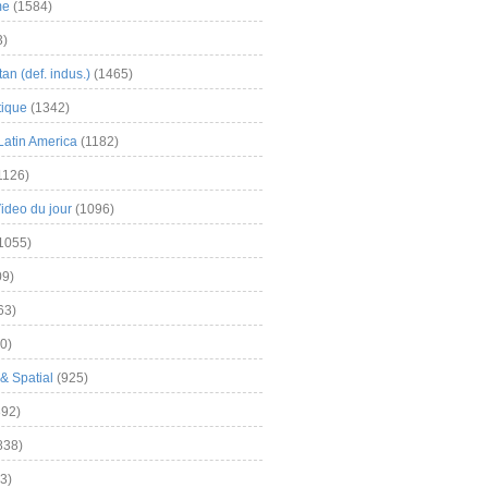
me
(1584)
3)
an (def. indus.)
(1465)
tique
(1342)
Latin America
(1182)
1126)
Video du jour
(1096)
1055)
9)
63)
0)
& Spatial
(925)
92)
838)
3)