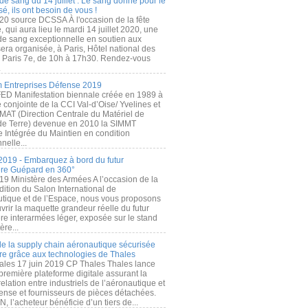
de sang du 14 juillet : Le sang donné pour le
é, ils ont besoin de vous !
20 source DCSSA À l'occasion de la fête
, qui aura lieu le mardi 14 juillet 2020, une
 de sang exceptionnelle en soutien aux
era organisée, à Paris, Hôtel national des
s Paris 7e, de 10h à 17h30. Rendez-vous
.
 Entreprises Défense 2019
FED Manifestation biennale créée en 1989 à
ive conjointe de la CCI Val-d’Oise/ Yvelines et
MAT (Direction Centrale du Matériel de
de Terre) devenue en 2010 la SIMMT
e Intégrée du Maintien en condition
nelle...
2019 - Embarquez à bord du futur
ère Guépard en 360°
19 Ministère des Armées A l’occasion de la
ition du Salon International de
utique et de l’Espace, nous vous proposons
rir la maquette grandeur réelle du futur
ère interarmées léger, exposée sur le stand
ère...
 de la supply chain aéronautique sécurisée
re grâce aux technologies de Thales
ales 17 juin 2019 CP Thales Thales lance
première plateforme digitale assurant la
elation entre industriels de l’aéronautique et
fense et fournisseurs de pièces détachées.
, l’acheteur bénéficie d’un tiers de...