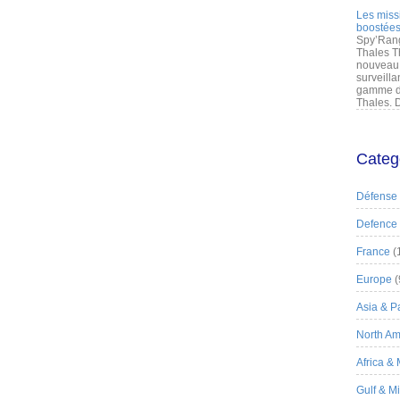
Les miss
boostées
Spy’Rang
Thales T
nouveau 
surveilla
gamme de
Thales. D
Categ
Défense
Defence
France
(
Europe
(
Asia & Pa
North Am
Africa &
Gulf & M