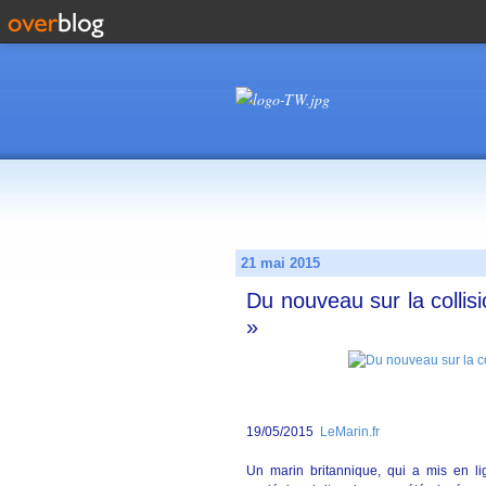
21 mai 2015
Du nouveau sur la collis
»
19/05/2015
LeMarin.fr
Un marin britannique, qui a mis en l