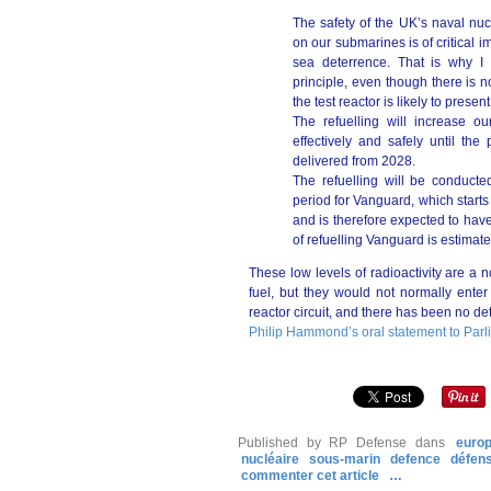
The safety of the UK’s naval nuc
on our submarines is of critical 
sea deterrence. That is why I 
principle, even though there is n
the test reactor is likely to presen
The refuelling will increase o
effectively and safely until th
delivered from 2028.
The refuelling will be conduct
period for Vanguard, which starts 
and is therefore expected to have
of refuelling Vanguard is estimat
These low levels of radioactivity are a n
fuel, but they would not normally enter
reactor circuit, and there has been no det
Philip Hammond’s oral statement to Par
Published by RP Defense
dans
euro
nucléaire
sous-marin
defence
défen
commenter cet article
…