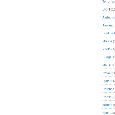
Terroris
UK
(151
Afghanist
Aéronau
South & 
Missile
(
Photo - 
Budget
(
Mali
(100
Naval
(9
Syrie
(96
Défense 
Daesh
(8
drones
(
Syria
(83