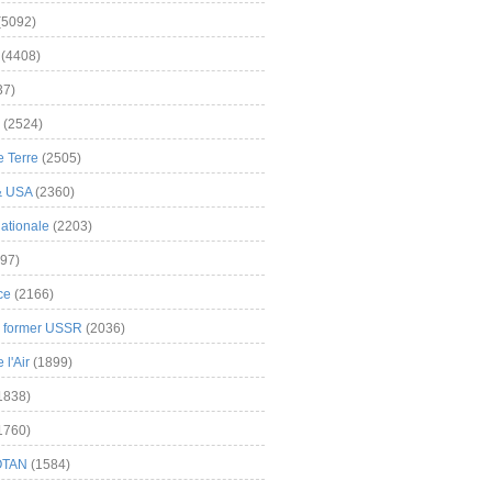
(5092)
(4408)
37)
(2524)
 Terre
(2505)
& USA
(2360)
ationale
(2203)
97)
ce
(2166)
& former USSR
(2036)
l'Air
(1899)
1838)
1760)
OTAN
(1584)