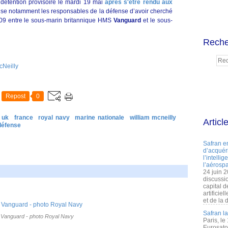
 détention provisoire le mardi 19 mai
après s'être rendu aux
cuse notamment les responsables de la défense d’avoir cherché
009 entre le sous-marin britannique HMS
Vanguard
et le sous-
Reche
cNeilly
Repost
0
uk
france
royal navy
marine nationale
william mcneilly
Articl
défense
Safran e
d’acquéri
l’intelli
l’aérospa
24 juin 
discussi
capital d
artificie
et de la 
Safran l
Vanguard - photo Royal Navy
Paris, le
Eurosato