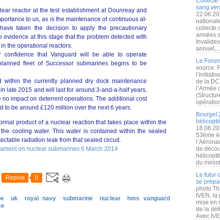
Collecte 
sang vers
lear reactor at the test establishment at Dounreay and
22.06.20
importance to us, as is the maintenance of continuous at-
nationale
have taken the decision to apply the precautionary
collecte
armées s
o evidence at this stage that the problem detected with
Invalide
t in the operational reactors.
annuel,..
ur confidence that Vanguard will be able to operate
Le Forum
e planned fleet of Successor submarines begins to be
source: 
l’initiat
ed within the currently planned dry dock maintenance
de la DC
l’Armée 
in late 2015 and will last for around 3-and-a-half years,
(Structur
 no impact on deterrent operations. The additional cost
opération
ed to be around £120 million over the next 6 years.
Bourget 
hélicopt
ormal product of a nuclear reaction that takes place within the
18.06.20
 the cooling water. This water is contained within the sealed
53ème éd
ectable radiation leak from that sealed circuit.
l’Aérona
liament on nuclear submarines 6 March 2014
de découv
hélicopt
du minist
Le futur
Repost
0
se prépa
photo Th
IVEN, la 
pe
uk
royal navy
submarine
nuclear
hms vanguard
mise en r
se
de la dé
Avec IVEN