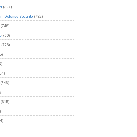
er
(827)
m Défense Sécurité
(782)
(748)
A
(730)
y
(726)
5)
5)
54)
(646)
9)
(615)
)
4)