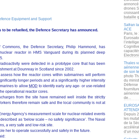
annoncé l
drones S
croissan
bataille q
Defence Equipment and Support
Safran la
ACE
s to be refuelled, the Defence Secretary has announced.
Paris, le
Eurosato
l’intelli
Cognitive
of Commons, the Defence Secretary, Philip Hammond, has
capacité
 nuclear reactor in HMS Vanguard during its planned deep
Electroni
5.
Thales v
radioactivity were detected in a prototype core that has been
aérienne 
lishment at Dounreay in Scotland since 2002.
de son te
 assess how the reactor cores within submarines will perform
photo Th
gnificantly longer periods and at a significantly higher intensity
du minist
Défense 
bmarines to allow
MOD
to identify early any age- or use-related
fournitu
 the operational reactor cores.
aérienne
charges from the site have remained well inside the strictly
de...
Workers therefore remain safe and the local community is not at
EUROSAT
ATTEND
c Energy Agency’s measurement scale for nuclear-related events
Depuis 2
les muta
 described as ‘below scale – no safety significance’. The Naval
de la Sé
s, a very safe and low-risk site.
accélérat
le her to operate successfully and safely in the future.
d’un nouv
id: