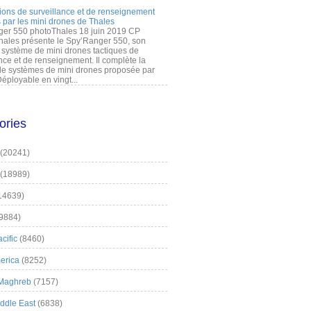
ions de surveillance et de renseignement
 par les mini drones de Thales
er 550 photoThales 18 juin 2019 CP
hales présente le Spy’Ranger 550, son
système de mini drones tactiques de
nce et de renseignement. Il complète la
 systèmes de mini drones proposée par
éployable en vingt...
ories
(20241)
(18989)
14639)
9884)
cific
(8460)
erica
(8252)
 Maghreb
(7157)
iddle East
(6838)