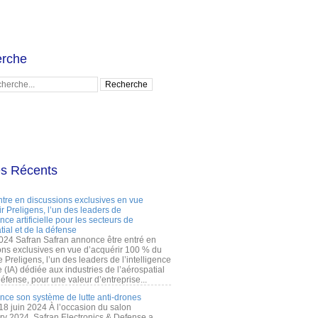
rche
es Récents
ntre en discussions exclusives en vue
r Preligens, l’un des leaders de
gence artificielle pour les secteurs de
tial et de la défense
2024 Safran Safran annonce être entré en
ons exclusives en vue d’acquérir 100 % du
e Preligens, l’un des leaders de l’intelligence
lle (IA) dédiée aux industries de l’aérospatial
défense, pour une valeur d’entreprise...
ance son système de lutte anti-drones
 18 juin 2024 À l’occasion du salon
ry 2024, Safran Electronics & Defense a