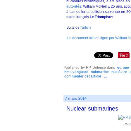
nucléaires britanniques, a été placé en
autorités
. William McNeilly, 25 ans, ac
à camoufler la collision survenue en 2
marin français
Le Triomphant
.
Suite de
l'article
Le document mis en ligne par William M
Published by RP Defense
dans
europe
hms vanguard
submarine
nucléaire
commenter cet article
…
7 mars 2014
Nuclear submarines
HMS 