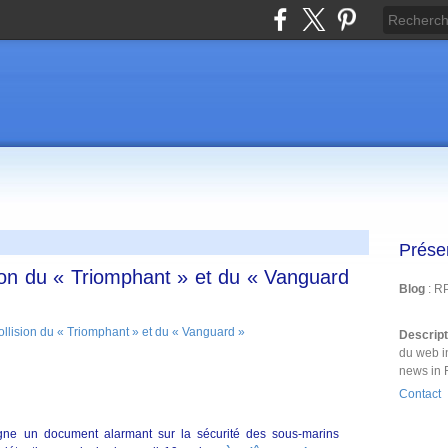
Prése
ion du « Triomphant » et du « Vanguard
Blog
: R
Descrip
du web i
news in 
Contact
igne un document alarmant sur la sécurité des sous-marins