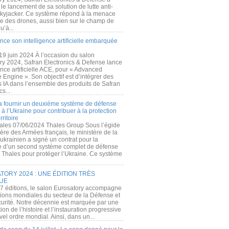
e lancement de sa solution de lutte anti-
kyjacker. Ce système répond à la menace
te des drones, aussi bien sur le champ de
u’à...
nce son intelligence artificielle embarquée
 19 juin 2024 À l’occasion du salon
ry 2024, Safran Electronics & Defense lance
gence artificielle ACE, pour « Advanced
 Engine ». Son objectif est d’intégrer des
s IA dans l’ensemble des produits de Safran
cs...
a fournir un deuxième système de défense
à l’Ukraine pour contribuer à la protection
rritoire
ales 07/06/2024 Thales Group Sous l’égide
ère des Armées français, le ministère de la
ukrainien a signé un contrat pour la
re d’un second système complet de défense
 Thales pour protéger l’Ukraine. Ce système
ORY 2024 : UNE ÉDITION TRÈS
UE
7 éditions, le salon Eurosatory accompagne
tions mondiales du secteur de la Défense et
curité. Notre décennie est marquée par une
ion de l’histoire et l’instauration progressive
el ordre mondial. Ainsi, dans un...