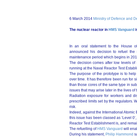
6 March 2014
Ministry of Defence and 
The nuclear reactor in
HMS Vanguard
i
In an oral statement to the House 
announced his decision to refuel the
maintenance period which begins in 201
The decision comes after low levels of 
running at the Naval Reactor Test Estab
The purpose of the prototype is to help
over time. It has therefore been run for si
than those cores of the same type in su
issues that may arise later in the lives of
Radiation exposure for workers and dis
prescribed limits set by the regulators. 
risk.
Indeed, against the International Atomi
this issue has been classed as ‘Level 0’,
Reactor Test Establishment is, and remain
The refuelling of
HMS Vanguard
will enab
During his statement,
Philip Hammond
sa