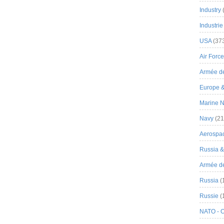
Industry
Industrie
USA
(37
Air Force
Armée de
Europe 
Marine N
Navy
(21
Aerospa
Russia 
Armée de 
Russia
(
Russie
(
NATO - 