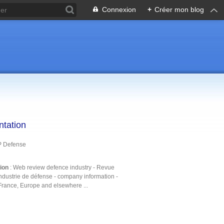
Connexion
+
Créer mon blog
ntation
P Defense
tion
: Web review defence industry - Revue
ndustrie de défense - company information -
France, Europe and elsewhere ...