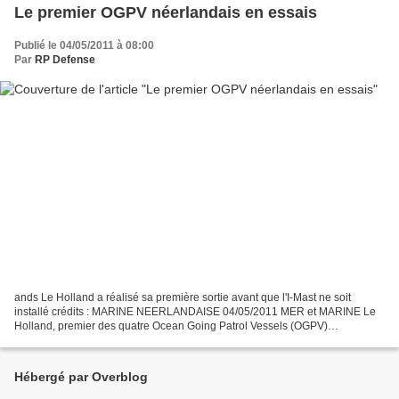
Le premier OGPV néerlandais en essais
Publié le 04/05/2011 à 08:00
Par
RP Defense
ands Le Holland a réalisé sa première sortie avant que l'I-Mast ne soit
installé crédits : MARINE NEERLANDAISE 04/05/2011 MER et MARINE Le
Holland, premier des quatre Ocean Going Patrol Vessels (OGPV)
commandés aux chantiers Damen Schelde Naval Shipbuilding,...
Hébergé par Overblog