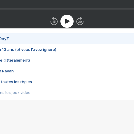
 DayZ
 a 13 ans (et vous l'avez ignoré)
e (littéralement)
im Rayan
 toutes les règles
s les jeux vidéo
us choquant de Rockstar ? - Le scandale BULLY
e plus moche de Steam
du RÊVE tourne au CAUCHEMAR