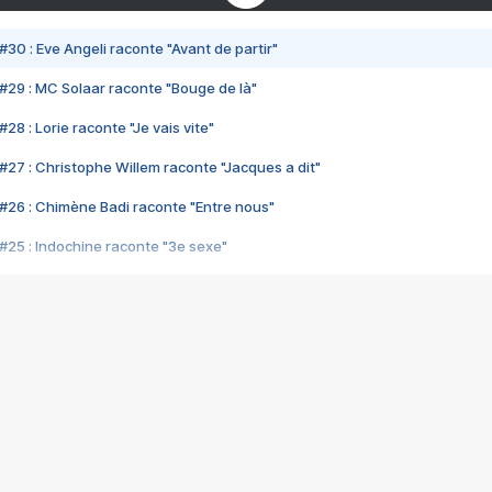
#30 : Eve Angeli raconte "Avant de partir"
#29 : MC Solaar raconte "Bouge de là"
28 : Lorie raconte "Je vais vite"
#27 : Christophe Willem raconte "Jacques a dit"
#26 : Chimène Badi raconte "Entre nous"
#25 : Indochine raconte "3e sexe"
#24 : Zaho raconte "C'est chelou"
#23 : Patrick Bruel raconte "Au café des délices"
#22 : Kyo raconte "Le chemin"
#21 : Nolwenn Leroy raconte "Cassé"
#20 : Patrick Hernandez raconte "Born to be alive"
#19 : Lorie raconte "Près de moi"