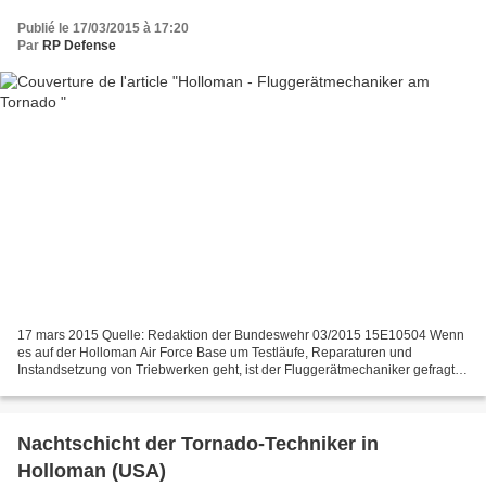
Publié le 17/03/2015 à 17:20
Par
RP Defense
17 mars 2015 Quelle: Redaktion der Bundeswehr 03/2015 15E10504 Wenn
es auf der Holloman Air Force Base um Testläufe, Reparaturen und
Instandsetzung von Triebwerken geht, ist der Fluggerätmechaniker gefragt.
Er sorgt dafür, dass die Flugzeuge in New Mexico...
Nachtschicht der Tornado-Techniker in
Holloman (USA)