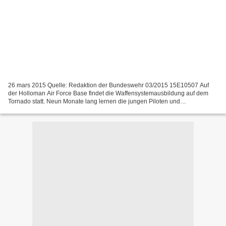
26 mars 2015 Quelle: Redaktion der Bundeswehr 03/2015 15E10507 Auf
der Holloman Air Force Base findet die Waffensystemausbildung auf dem
Tornado statt. Neun Monate lang lernen die jungen Piloten und
Waffensystemoffiziere, das Kampfflugzeug zu beherrschen....