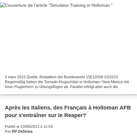
5 mars 2015 Quelle: Redaktion der Bundeswehr 15E10508 03/2015
Regelmäßig heben die Tornado-Flugschüler in Holloman / New Mexico mit
ihren Fluglehrern zu Übungsflügen ab. Parallel erfolgt aber auch die
Ausbildung im Simulator, in dem die Missionen vorbereitet...
Après les Italiens, des Français à Holloman AFB
pour s'entraîner sur le Reaper?
Publié le 23/08/2013 à 11:55
Par
RP Defense