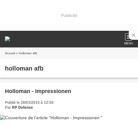
Publicité
MENU
Accueil
» holloman afb
holloman afb
Holloman - Impressionen
Publié le 28/03/2015 à 12:50
Par
RP Defense