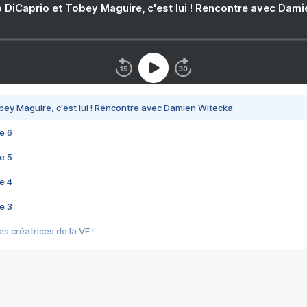
 DiCaprio et Tobey Maguire, c'est lui ! Rencontre avec Dam
bey Maguire, c'est lui ! Rencontre avec Damien Witecka
e 6
e 5
e 4
e 3
s créatrices de la VF !
e 2
e 1
e Mektoub My Love arrive enfin ! Rencontre avec Shaïn Boumedine et Sal