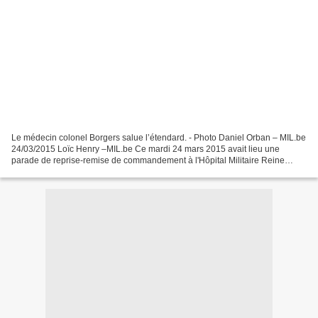
Le médecin colonel Borgers salue l’étendard. - Photo Daniel Orban – MIL.be
24/03/2015 Loïc Henry –MIL.be Ce mardi 24 mars 2015 avait lieu une
parade de reprise-remise de commandement à l'Hôpital Militaire Reine
Astrid de Neder-Over-Heembeek. Le médecin...