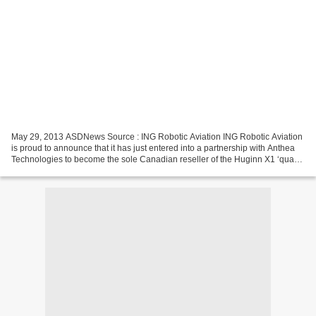
May 29, 2013 ASDNews Source : ING Robotic Aviation ING Robotic Aviation
is proud to announce that it has just entered into a partnership with Anthea
Technologies to become the sole Canadian reseller of the Huginn X1 ‘quad
rotor’ vertical takeoff and landing...