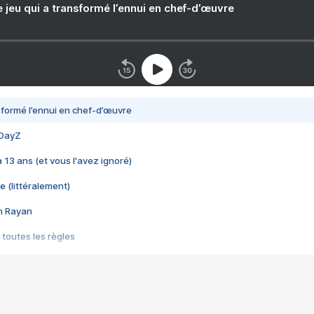
e jeu qui a transformé l’ennui en chef-d’œuvre
nsformé l’ennui en chef-d’œuvre
 DayZ
 a 13 ans (et vous l'avez ignoré)
e (littéralement)
im Rayan
 toutes les règles
s les jeux vidéo
us choquant de Rockstar ? - Le scandale BULLY
e plus moche de Steam