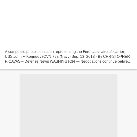
A composite photo illustration representing the Ford-class aircraft carrier,
USS John F. Kennedy (CVN 79). (Navy) Sep. 13, 2013 - By CHRISTOPHER
P. CAVAS – Defense News WASHINGTON — Negotiations continue between
the US Navy and shipbuilders Huntington...