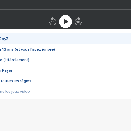
 DayZ
 a 13 ans (et vous l'avez ignoré)
e (littéralement)
im Rayan
 toutes les règles
s les jeux vidéo
us choquant de Rockstar ? - Le scandale BULLY
e plus moche de Steam
du RÊVE tourne au CAUCHEMAR