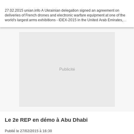
27.02.2015 unian.info A Ukrainian delegation signed an agreement on
deliveries of French drones and electronic warfare equipment at one of the
world's largest arms exhibitions - IDEX-2015 in the United Arab Emirates,
First Deputy Secretary of the National...
Publicité
Le 2e REP en démo à Abu Dhabi
Publié le 27/02/2015 à 16:30