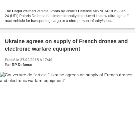
The Dagor off-road vehicle. Photo by Polaris Defense MINNEAPOLIS, Feb.
24 (UPI) Polaris Defense has internationally introduced its new ultra-light off-
road vehicle for transporting cargo or a nine-person infantry/special
operations squad. The vehicle...
Ukraine agrees on supply of French drones and
electronic warfare equipment
Publié le 27/02/2015 à 17:40
Par
RP Defense