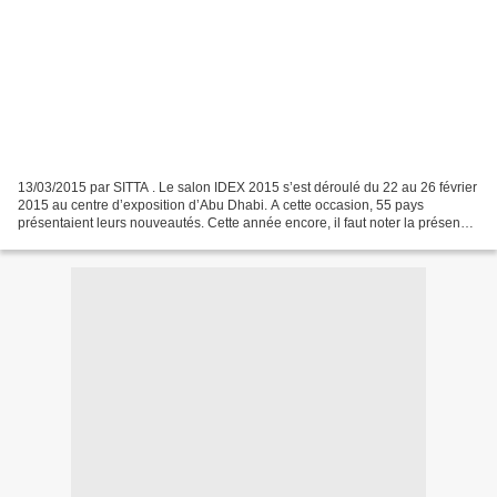
13/03/2015 par SITTA . Le salon IDEX 2015 s’est déroulé du 22 au 26 février
2015 au centre d’exposition d’Abu Dhabi. A cette occasion, 55 pays
présentaient leurs nouveautés. Cette année encore, il faut noter la présence
forte de sociétés émiriennes, dont...