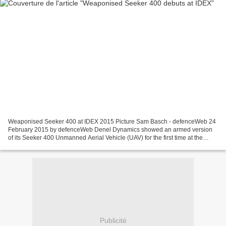
Weaponised Seeker 400 at IDEX 2015 Picture Sam Basch - defenceWeb 24
February 2015 by defenceWeb Denel Dynamics showed an armed version
of its Seeker 400 Unmanned Aerial Vehicle (UAV) for the first time at the
IDEX show currently underway in Abu Dhabi....
Publicité