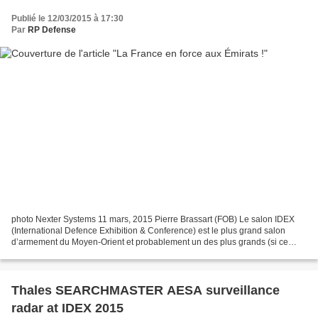
Publié le 12/03/2015 à 17:30
Par
RP Defense
photo Nexter Systems 11 mars, 2015 Pierre Brassart (FOB) Le salon IDEX
(International Defence Exhibition & Conference) est le plus grand salon
d’armement du Moyen-Orient et probablement un des plus grands (si ce
n’est LE plus grand) hors d’Europe. Par...
Thales SEARCHMASTER AESA surveillance
radar at IDEX 2015