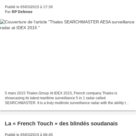
Publié le 05/03/2015 à 17:30
Par
RP Defense
5 mars 2015 Thales Group At IDEX 2015, French company Thales is
showcasing its latest maritime surveillance 5 in 1 radar called
SEARCHMASTER. It is a truly multirole surveillance radar with the ability to
meet all the surveillance requirements of five...
La « French Touch » des blindés soudanais
Publié le 05/03/2015 à 08:45