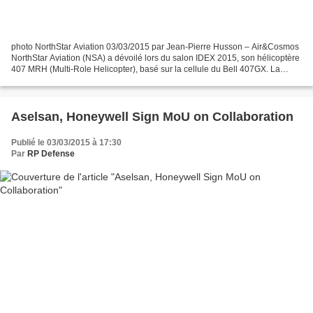
photo NorthStar Aviation 03/03/2015 par Jean-Pierre Husson – Air&Cosmos
NorthStar Aviation (NSA) a dévoilé lors du salon IDEX 2015, son hélicoptère
407 MRH (Multi-Role Helicopter), basé sur la cellule du Bell 407GX. La
solution proposée par NSA s'adresse...
Aselsan, Honeywell Sign MoU on Collaboration
Publié le 03/03/2015 à 17:30
Par
RP Defense