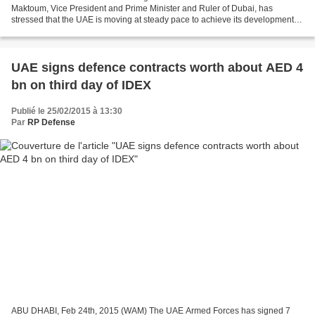
Maktoum, Vice President and Prime Minister and Ruler of Dubai, has
stressed that the UAE is moving at steady pace to achieve its developmental
goals in various fields under the leadership...
UAE signs defence contracts worth about AED 4
bn on third day of IDEX
Publié le 25/02/2015 à 13:30
Par
RP Defense
ABU DHABI, Feb 24th, 2015 (WAM) The UAE Armed Forces has signed 7