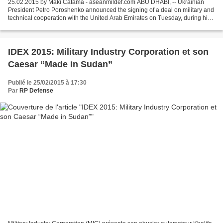
25.02.2015 by Maki Catama - aseanmildef.com ABU DHABI, -- Ukrainian
President Petro Poroshenko announced the signing of a deal on military and
technical cooperation with the United Arab Emirates on Tuesday, during his
visit to the IDEX-2015 Arms Expo...
IDEX 2015: Military Industry Corporation et son
Caesar “Made in Sudan”
Publié le 25/02/2015 à 17:30
Par
RP Defense