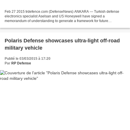
Feb 27 2015 trdefence.com (DefenseNews) ANKARA — Turkish defense
electronics specialist Aselsan and US Honeywell have signed a
memorandum of understanding to generate a framework for future
collaboration, Aselsan said in a statement Friday. The statement...
Polaris Defense showcases ultra-light off-road
military vehicle
Publié le 03/03/2015 à 17:20
Par
RP Defense