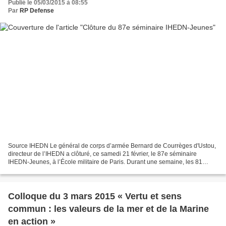
Publié le 05/03/2015 à 08:55
Par
RP Defense
Source IHEDN Le général de corps d’armée Bernard de Courrèges d'Ustou,
directeur de l’IHEDN a clôturé, ce samedi 21 février, le 87e séminaire
IHEDN-Jeunes, à l’École militaire de Paris. Durant une semaine, les 81
participants, dont 29 femmes, étudiants...
Colloque du 3 mars 2015 « Vertu et sens
commun : les valeurs de la mer et de la Marine
en action »