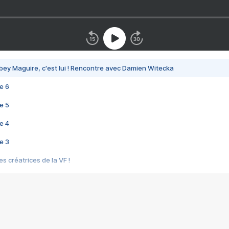
bey Maguire, c'est lui ! Rencontre avec Damien Witecka
e 6
e 5
e 4
e 3
s créatrices de la VF !
e 2
e 1
e Mektoub My Love arrive enfin ! Rencontre avec Shaïn Boumedine et Sal