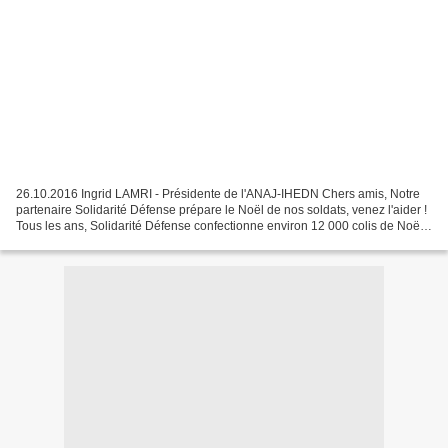
26.10.2016 Ingrid LAMRI - Présidente de l'ANAJ-IHEDN Chers amis, Notre
partenaire Solidarité Défense prépare le Noël de nos soldats, venez l'aider !
Tous les ans, Solidarité Défense confectionne environ 12 000 colis de Noël
destinés aux militaires en...