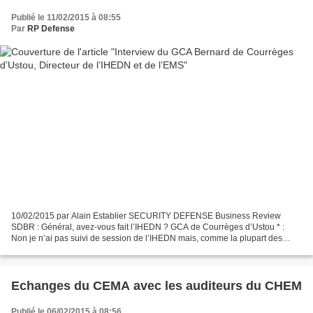
Publié le 11/02/2015 à 08:55
Par
RP Defense
10/02/2015 par Alain Establier SECURITY DEFENSE Business Review
SDBR : Général, avez-vous fait l’IHEDN ? GCA de Courrèges d’Ustou * :
Non je n’ai pas suivi de session de l’IHEDN mais, comme la plupart des
gens, je connaissais l’IHEDN par sa partie émergée,...
Echanges du CEMA avec les auditeurs du CHEM
Publié le 06/02/2015 à 08:56