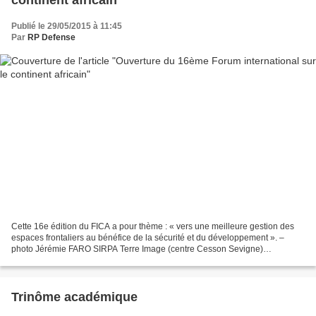
continent africain
Publié le 29/05/2015 à 11:45
Par
RP Defense
Cette 16e édition du FICA a pour thème : « vers une meilleure gestion des
espaces frontaliers au bénéfice de la sécurité et du développement ». –
photo Jérémie FARO SIRPA Terre Image (centre Cesson Sevigne)
28/05/2015 Domenico Morano - DICoD Jeudi 28...
Trinôme académique