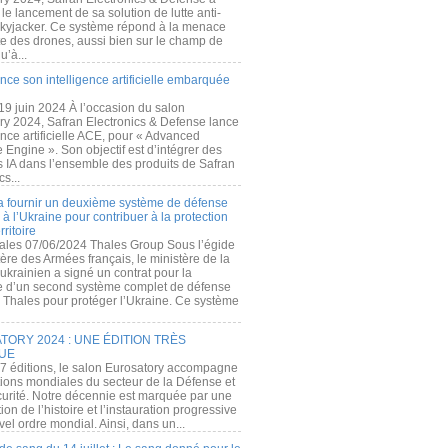
e lancement de sa solution de lutte anti-
kyjacker. Ce système répond à la menace
te des drones, aussi bien sur le champ de
u’à...
nce son intelligence artificielle embarquée
 19 juin 2024 À l’occasion du salon
ry 2024, Safran Electronics & Defense lance
gence artificielle ACE, pour « Advanced
 Engine ». Son objectif est d’intégrer des
s IA dans l’ensemble des produits de Safran
cs...
a fournir un deuxième système de défense
à l’Ukraine pour contribuer à la protection
rritoire
ales 07/06/2024 Thales Group Sous l’égide
ère des Armées français, le ministère de la
ukrainien a signé un contrat pour la
re d’un second système complet de défense
 Thales pour protéger l’Ukraine. Ce système
ORY 2024 : UNE ÉDITION TRÈS
UE
7 éditions, le salon Eurosatory accompagne
tions mondiales du secteur de la Défense et
curité. Notre décennie est marquée par une
ion de l’histoire et l’instauration progressive
el ordre mondial. Ainsi, dans un...