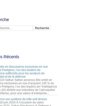
rche
es Récents
ntre en discussions exclusives en vue
r Preligens, l’un des leaders de
gence artificielle pour les secteurs de
tial et de la défense
2024 Safran Safran annonce être entré en
ons exclusives en vue d’acquérir 100 % du
e Preligens, l’un des leaders de l’intelligence
lle (IA) dédiée aux industries de l’aérospatial
défense, pour une valeur d’entreprise...
ance son système de lutte anti-drones
 18 juin 2024 À l’occasion du salon
ry 2024, Safran Electronics & Defense a