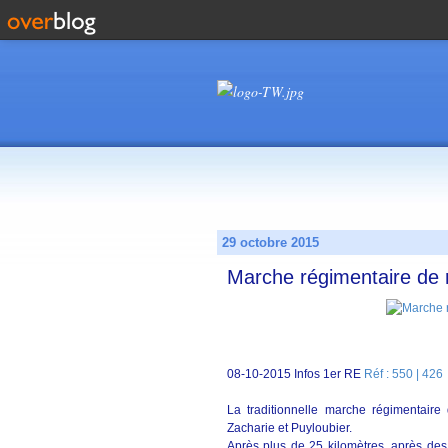
29 octobre 2015
Marche régimentaire de 
08-10-2015 Infos 1er RE
Réf : 550 | 426
La traditionnelle marche régimentaire
Zacharie et Puyloubier.
Après plus de 25 kilomètres, après de