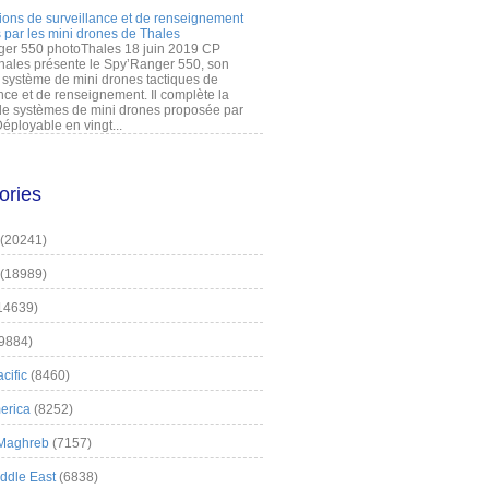
ions de surveillance et de renseignement
 par les mini drones de Thales
er 550 photoThales 18 juin 2019 CP
hales présente le Spy’Ranger 550, son
système de mini drones tactiques de
nce et de renseignement. Il complète la
 systèmes de mini drones proposée par
éployable en vingt...
ories
(20241)
(18989)
14639)
9884)
cific
(8460)
erica
(8252)
 Maghreb
(7157)
iddle East
(6838)