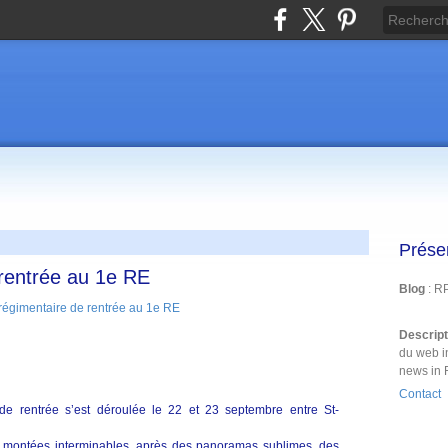
Prése
rentrée au 1e RE
Blog
: R
Descrip
du web i
news in 
Contact
 de rentrée s’est déroulée le 22 et 23 septembre entre St-
s montées interminables, après des panoramas sublimes, des