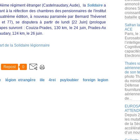
annoncé l
 4ème régiment étranger (Castelnaudary, Aude), la
Solidaire
a
drones S
sant à la réfection des chambres des pensionnaires de l'institut
croissan
 quatrième édition, à nouveau parrainée par Bernard Thévenet
bataille q
t 77), se disputera à partir de lundi [22 Juin] (prologue
Safran la
apes suivront : Couiza-Prades, 130 km, le 24 juin, Prades-Ax
ACE
udary, 124 km, le 26 juin.
Paris, le
Eurosato
l’intelli
Cognitive
capacité
Electroni
Thales v
Repost
0
aérienne 
de son te
photo Th
e
légion etrangère
iile
4rei
puyloubier
foreign legion
du minist
Défense 
fournitu
aérienne
de...
EUROSAT
ATTEND
Depuis 2
les muta
de la Sé
accélérat
d’un nouv