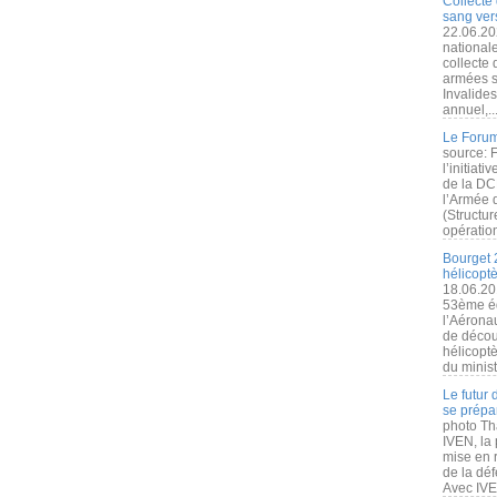
Collecte 
sang vers
22.06.20
nationale
collecte
armées s
Invalide
annuel,..
Le Forum
source: 
l’initiat
de la DC
l’Armée 
(Structur
opération
Bourget 
hélicopt
18.06.20
53ème éd
l’Aérona
de découv
hélicopt
du minist
Le futur
se prépa
photo Th
IVEN, la 
mise en r
de la dé
Avec IVEN