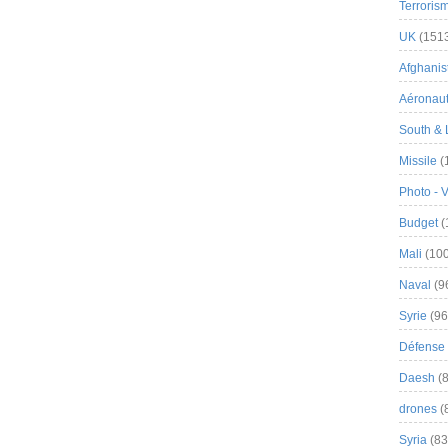
Terroris
UK
(151
Afghanist
Aéronau
South & 
Missile
(
Photo - 
Budget
(
Mali
(100
Naval
(9
Syrie
(96
Défense 
Daesh
(8
drones
(
Syria
(83