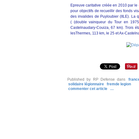
Epreuve caritative créée en 2010 par le
pour objectifs de recueillir des fonds vi
des invalides de Puyloubier (IILE). La
( (double vainqueur du Tour en 1975 e
Castelnaudary-Couiza, 67 km). Trois ét
lesThermes, 113 km, le 25 et Ax-Castelna
Published by RP Defense
dans
franc
solidaire légionnaire
fremde legion
commenter cet article
…