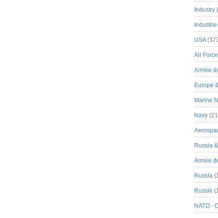
Industry
Industrie
USA
(37
Air Force
Armée de
Europe 
Marine N
Navy
(21
Aerospa
Russia 
Armée de 
Russia
(
Russie
(
NATO - 