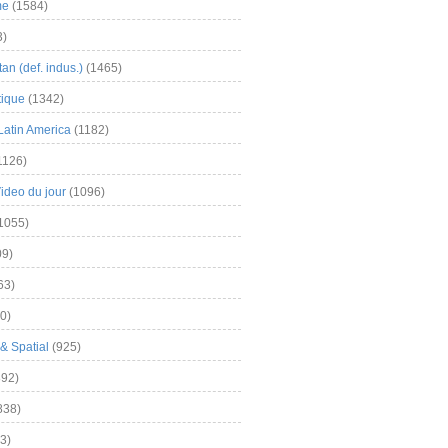
me
(1584)
3)
an (def. indus.)
(1465)
tique
(1342)
Latin America
(1182)
1126)
Video du jour
(1096)
1055)
9)
63)
0)
& Spatial
(925)
92)
838)
3)