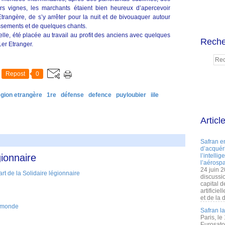
s vignes, les marchants étaient bien heureux d’apercevoir
 Etrangère, de s’y arrêter pour la nuit et de bivouaquer autour
ssements et de quelques chants.
lle, été placée au travail au profit des anciens avec quelques
Reche
1er Etranger.
Repost
0
égion etrangère
1re
défense
defence
puyloubier
iile
Articl
Safran e
d’acquéri
gionnaire
l’intelli
l’aérospa
24 juin 
discussi
capital d
artificie
et de la 
e monde
Safran l
Paris, le
Eurosato