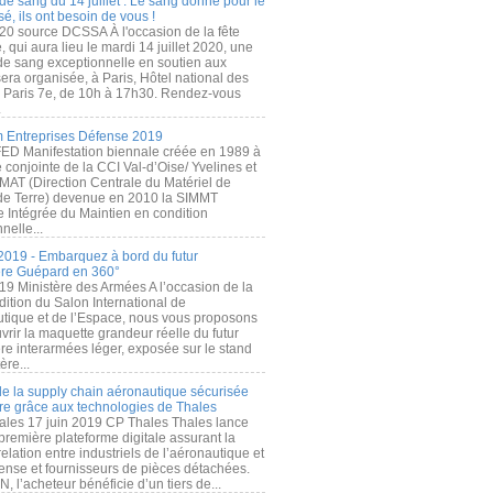
de sang du 14 juillet : Le sang donné pour le
é, ils ont besoin de vous !
20 source DCSSA À l'occasion de la fête
, qui aura lieu le mardi 14 juillet 2020, une
 de sang exceptionnelle en soutien aux
era organisée, à Paris, Hôtel national des
s Paris 7e, de 10h à 17h30. Rendez-vous
.
 Entreprises Défense 2019
FED Manifestation biennale créée en 1989 à
ive conjointe de la CCI Val-d’Oise/ Yvelines et
MAT (Direction Centrale du Matériel de
de Terre) devenue en 2010 la SIMMT
e Intégrée du Maintien en condition
nelle...
2019 - Embarquez à bord du futur
ère Guépard en 360°
19 Ministère des Armées A l’occasion de la
ition du Salon International de
utique et de l’Espace, nous vous proposons
rir la maquette grandeur réelle du futur
ère interarmées léger, exposée sur le stand
ère...
 de la supply chain aéronautique sécurisée
re grâce aux technologies de Thales
ales 17 juin 2019 CP Thales Thales lance
première plateforme digitale assurant la
elation entre industriels de l’aéronautique et
fense et fournisseurs de pièces détachées.
, l’acheteur bénéficie d’un tiers de...