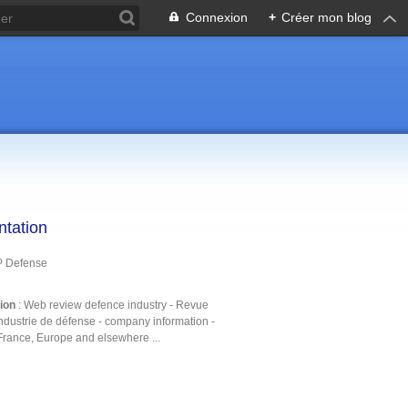
Connexion
+
Créer mon blog
ntation
P Defense
tion
: Web review defence industry - Revue
ndustrie de défense - company information -
France, Europe and elsewhere ...