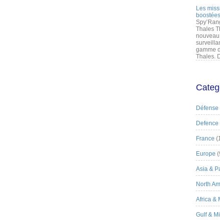
Les miss
boostées
Spy’Rang
Thales T
nouveau 
surveilla
gamme de
Thales. D
Categ
Défense
Defence
France
(
Europe
(
Asia & Pa
North Am
Africa &
Gulf & M