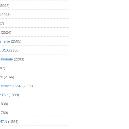
(5092)
(4408)
37)
(2524)
 Terre
(2505)
& USA
(2360)
ationale
(2203)
97)
ce
(2166)
& former USSR
(2036)
l'Air
(1899)
1838)
1760)
OTAN
(1584)