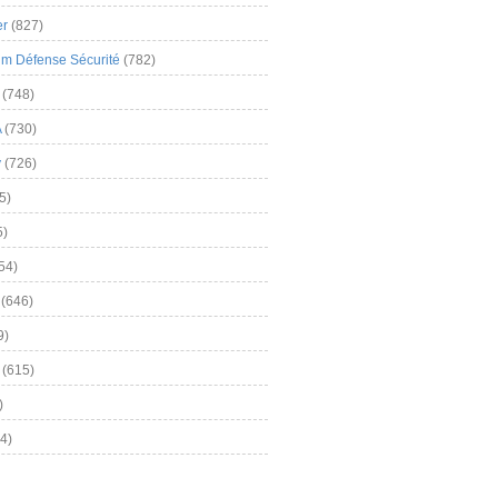
er
(827)
m Défense Sécurité
(782)
(748)
A
(730)
y
(726)
5)
5)
54)
(646)
9)
(615)
)
4)