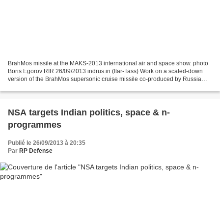
BrahMos missile at the MAKS-2013 international air and space show. photo
Boris Egorov RIR 26/09/2013 indrus.in (Itar-Tass) Work on a scaled-down
version of the BrahMos supersonic cruise missile co-produced by Russia
and India is in the initial stage and...
NSA targets Indian politics, space & n-
programmes
Publié le 26/09/2013 à 20:35
Par
RP Defense