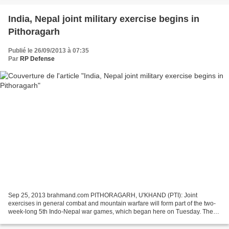
India, Nepal joint military exercise begins in
Pithoragarh
Publié le 26/09/2013 à 07:35
Par
RP Defense
Sep 25, 2013 brahmand.com PITHORAGARH, U'KHAND (PTI): Joint
exercises in general combat and mountain warfare will form part of the two-
week-long 5th Indo-Nepal war games, which began here on Tuesday. The
joint military exercise will also include anti-insurgency...