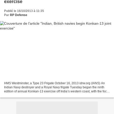
exercise
Publié le 16/10/2013 à 11:35
Par
RP Defense
HMS Westminster, a Type 23 Frigate October 16, 2013 idrw.org (IANS) An
Indian Navy destroyer and a Royal Navy frigate Tuesday began the ninth
edition of annual Konkan-13 exercise off India’s western coast, with the focus
on asymmetric operations, anti-air...