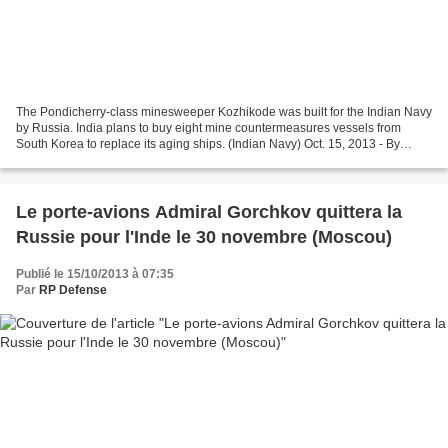
The Pondicherry-class minesweeper Kozhikode was built for the Indian Navy
by Russia. India plans to buy eight mine countermeasures vessels from
South Korea to replace its aging ships. (Indian Navy) Oct. 15, 2013 - By
VIVEK RAGHUVANSHI – Defense News NEW...
Le porte-avions Admiral Gorchkov quittera la
Russie pour l'Inde le 30 novembre (Moscou)
Publié le 15/10/2013 à 07:35
Par
RP Defense