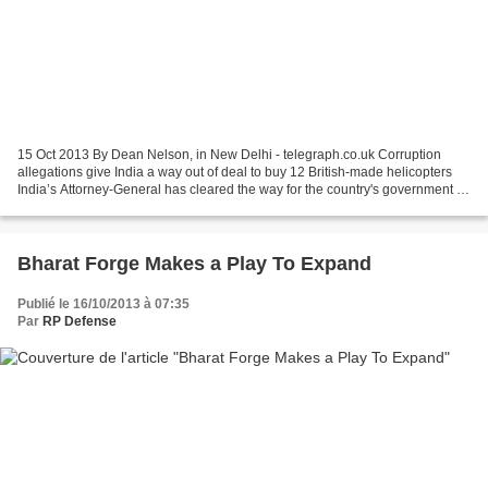
15 Oct 2013 By Dean Nelson, in New Delhi - telegraph.co.uk Corruption
allegations give India a way out of deal to buy 12 British-made helicopters
India’s Attorney-General has cleared the way for the country's government to
cancel its £480m deal with AgustaWestland...
Bharat Forge Makes a Play To Expand
Publié le 16/10/2013 à 07:35
Par
RP Defense