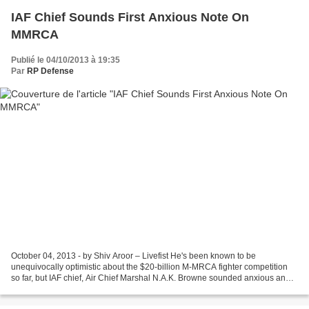
IAF Chief Sounds First Anxious Note On
MMRCA
Publié le 04/10/2013 à 19:35
Par
RP Defense
October 04, 2013 - by Shiv Aroor – Livefist He's been known to be
unequivocally optimistic about the $20-billion M-MRCA fighter competition
so far, but IAF chief, Air Chief Marshal N.A.K. Browne sounded anxious and
uncertain over the deal, currently still...