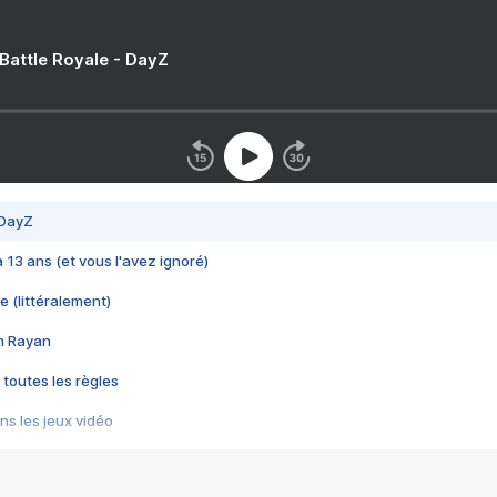
 Battle Royale - DayZ
 DayZ
 a 13 ans (et vous l'avez ignoré)
e (littéralement)
im Rayan
 toutes les règles
s les jeux vidéo
us choquant de Rockstar ? - Le scandale BULLY