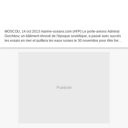
MOSCOU, 14 oct 2013 marine-oceans.com (AFP) Le porte-avions Admiral
Gorchkov, un bâtiment rénové de l'époque soviétique, a passé avec succès
les essais en mer et quittera les eaux russes le 30 novembre pour être livré à
l'Inde avec plus de cinq ans de...
Publicité