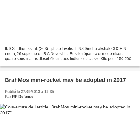
INS Sindhurakshak (S63) - photo Livefist L'INS Sindhurakshak COCHIN
(Inde), 26 septembre - RIA Novosti La Russie réparera et modernisera
quatre sous-marins diesel-électriques indiens de classe Kilo pour 150-200
millions de dollars chacun, a annoncé jeudi...
BrahMos mini-rocket may be adopted in 2017
Publié le 27/09/2013 à 11:35
Par
RP Defense