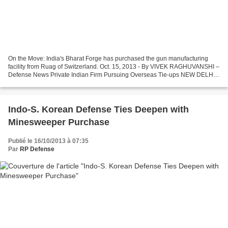
On the Move: India's Bharat Forge has purchased the gun manufacturing
facility from Ruag of Switzerland. Oct. 15, 2013 - By VIVEK RAGHUVANSHI –
Defense News Private Indian Firm Pursuing Overseas Tie-ups NEW DELHI
— A little known name in India’s defense...
Indo-S. Korean Defense Ties Deepen with
Minesweeper Purchase
Publié le 16/10/2013 à 07:35
Par
RP Defense