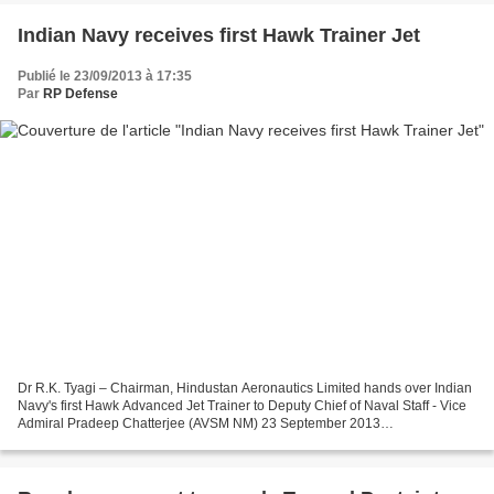
Indian Navy receives first Hawk Trainer Jet
Publié le 23/09/2013 à 17:35
Par
RP Defense
Dr R.K. Tyagi – Chairman, Hindustan Aeronautics Limited hands over Indian
Navy's first Hawk Advanced Jet Trainer to Deputy Chief of Naval Staff - Vice
Admiral Pradeep Chatterjee (AVSM NM) 23 September 2013
baesystems.com The Indian Navy has received the...