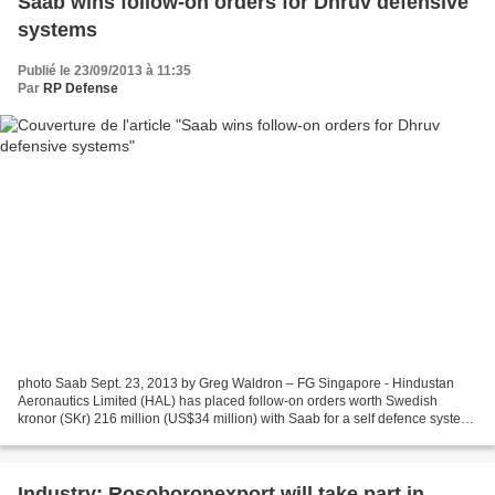
Saab wins follow-on orders for Dhruv defensive
systems
Publié le 23/09/2013 à 11:35
Par
RP Defense
photo Saab Sept. 23, 2013 by Greg Waldron – FG Singapore - Hindustan
Aeronautics Limited (HAL) has placed follow-on orders worth Swedish
kronor (SKr) 216 million (US$34 million) with Saab for a self defence system
to be deployed on the Dhruv helicopters....
Industry: Rosoboronexport will take part in