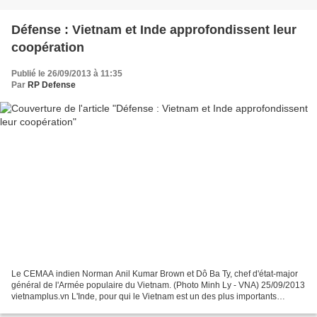
Défense : Vietnam et Inde approfondissent leur
coopération
Publié le 26/09/2013 à 11:35
Par
RP Defense
Le CEMAA indien Norman Anil Kumar Brown et Dô Ba Ty, chef d'état-major
général de l'Armée populaire du Vietnam. (Photo Minh Ly - VNA) 25/09/2013
vietnamplus.vn L'Inde, pour qui le Vietnam est un des plus importants
partenaires en Asie du Sud-Est, souhaite...