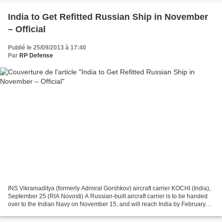
India to Get Refitted Russian Ship in November
– Official
Publié le 25/09/2013 à 17:40
Par
RP Defense
INS Vikramaditya (formerly Admiral Gorshkov) aircraft carrier KOCHI (India),
September 25 (RIA Novosti) A Russian-built aircraft carrier is to be handed
over to the Indian Navy on November 15, and will reach India by February
2014, a senior official at...