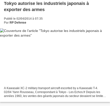
Tokyo autorise les industriels japonais à
exporter des armes
Publié le 02/04/2014 à 07:35
Par
RP Defense
A Kawasaki XC-2 military transport aircraft escorted by a Kawasaki T-4.
02/04 Yann Rousseau, Correspondant à Tokyo - Les Echos.fr Depuis les
années 1960, les ventes des géants japonais du secteur devaient se limiter
au marché national. Début 1980, trois...