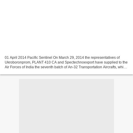
01 April 2014 Pacific Sentinel On March 29, 2014 the representatives of
Ukroboronprom, PLANT 410 CA and Spectechnoexport have supplied to the
Air Forces of India the seventh batch of An-32 Transportation Aircrafts, which
were upgraded in Kyiv in the framework...