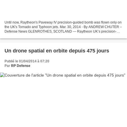
Until now, Raytheon's Paveway IV precision-guided bomb was flown only on
the UK's Tornado and Typhoon jets. Mar. 30, 2014 - By ANDREW CHUTER –
Defense News GLENROTHES, SCOTLAND — Raytheon UK’s precision-
guided bomb business got the shot in the arm it...
Un drone spatial en orbite depuis 475 jours
Publié le 01/04/2014 à 07:20
Par
RP Defense