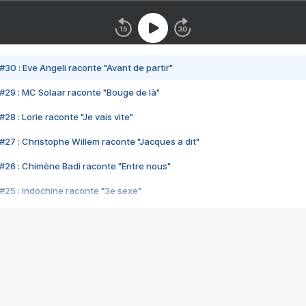
#30 : Eve Angeli raconte "Avant de partir"
#29 : MC Solaar raconte "Bouge de là"
28 : Lorie raconte "Je vais vite"
#27 : Christophe Willem raconte "Jacques a dit"
#26 : Chimène Badi raconte "Entre nous"
#25 : Indochine raconte "3e sexe"
#24 : Zaho raconte "C'est chelou"
#23 : Patrick Bruel raconte "Au café des délices"
#22 : Kyo raconte "Le chemin"
#21 : Nolwenn Leroy raconte "Cassé"