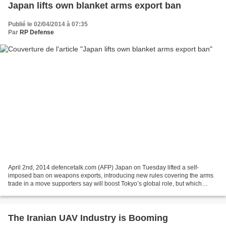
Japan lifts own blanket arms export ban
Publié le 02/04/2014 à 07:35
Par
RP Defense
April 2nd, 2014 defencetalk.com (AFP) Japan on Tuesday lifted a self-
imposed ban on weapons exports, introducing new rules covering the arms
trade in a move supporters say will boost Tokyo’s global role, but which
unnerved China. The cabinet of Prime...
The Iranian UAV Industry is Booming