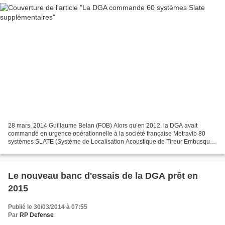
28 mars, 2014 Guillaume Belan (FOB) Alors qu’en 2012, la DGA avait
commandé en urgence opérationnelle à la société française Metravib 80
systèmes SLATE (Système de Localisation Acoustique de Tireur Embusqué)
pour équiper les VAB TOP (Véhicules de l’Avant...
Le nouveau banc d'essais de la DGA prêt en
2015
Publié le 30/03/2014 à 07:55
Par
RP Defense