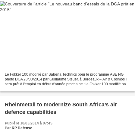
Le Fokker 100 modifié par Sabena Technics pour le programme ABE NG
photo DGA 28/03/2014 par Guillaume Steuer, à Bordeaux – Air & Cosmos Il
sera prêt à l'emploi en début d'année prochaine : le Fokker 100 modifié par
Sabena Technics au titre du programme...
Rheinmetall to modernize South Africa’s air
defence capabilities
Publié le 30/03/2014 à 07:45
Par
RP Defense