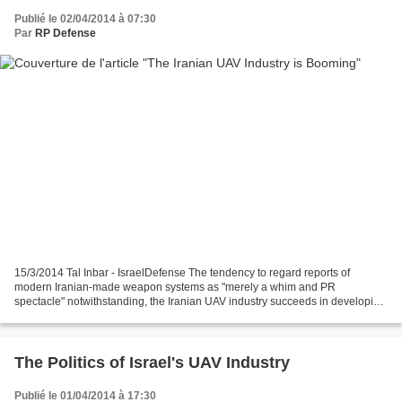
Publié le 02/04/2014 à 07:30
Par
RP Defense
15/3/2014 Tal Inbar - IsraelDefense The tendency to regard reports of
modern Iranian-made weapon systems as "merely a whim and PR
spectacle" notwithstanding, the Iranian UAV industry succeeds in developing
vehicles that are worthy of more serious consideration....
The Politics of Israel's UAV Industry
Publié le 01/04/2014 à 17:30