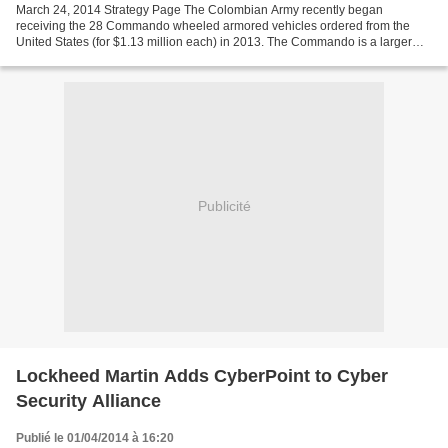
March 24, 2014 Strategy Page The Colombian Army recently began
receiving the 28 Commando wheeled armored vehicles ordered from the
United States (for $1.13 million each) in 2013. The Commando is a larger
version of the older American M1117 ASVs (Armored...
Publicité
Lockheed Martin Adds CyberPoint to Cyber
Security Alliance
Publié le 01/04/2014 à 16:20