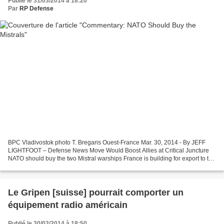
Publié le 31/03/2014 à 18:20
Par
RP Defense
BPC Vladivostok photo T. Bregaris Ouest-France Mar. 30, 2014 - By JEFF
LIGHTFOOT – Defense News Move Would Boost Allies at Critical Juncture
NATO should buy the two Mistral warships France is building for export to the
Russian Federation this year and...
Le Gripen [suisse] pourrait comporter un
équipement radio américain
Publié le 30/03/2014 à 18:50