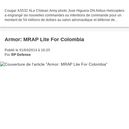
Cougar AS532 ALe Chilean Army photo Jose Higuera DN Airbus Helicopters
a engrangé six nouvelles commandes ou intentions de commande pour un
montant de 54 millions de dollars au salon aéronautique et défense de
FIDAE au Chili 01/04/2014 Michel Cabirol,...
Armor: MRAP Lite For Colombia
Publié le 01/04/2014 à 16:25
Par
RP Defense