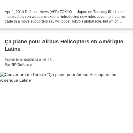
Apr. 1, 2014 Defense News (AFP) TOKYO — Japan on Tuesday lifted a self-
imposed ban on weapons exports, introducing new rules covering the arms
trade in a move supporters say will boost Tokyo's global role, but which
unnerved China. The cabinet of Prime...
Ça plane pour Airbus Helicopters en Amérique
Latine
Publié le 01/04/2014 à 16:25
Par
RP Defense