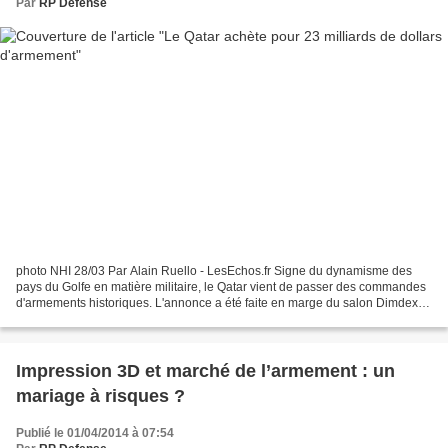
Par
RP Defense
photo NHI 28/03 Par Alain Ruello - LesEchos.fr Signe du dynamisme des
pays du Golfe en matière militaire, le Qatar vient de passer des commandes
d'armements historiques. L'annonce a été faite en marge du salon Dimdex
de Doha. Selon Reuters, il y en aurait...
Impression 3D et marché de l’armement : un
mariage à risques ?
Publié le 01/04/2014 à 07:54