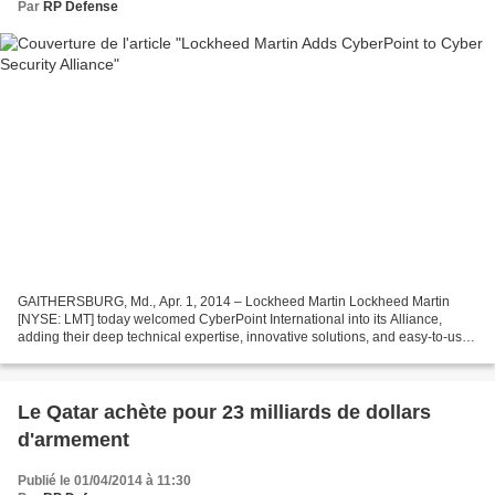
Par
RP Defense
GAITHERSBURG, Md., Apr. 1, 2014 – Lockheed Martin Lockheed Martin
[NYSE: LMT] today welcomed CyberPoint International into its Alliance,
adding their deep technical expertise, innovative solutions, and easy-to-use
products to address the advanced persistent...
Le Qatar achète pour 23 milliards de dollars
d'armement
Publié le 01/04/2014 à 11:30