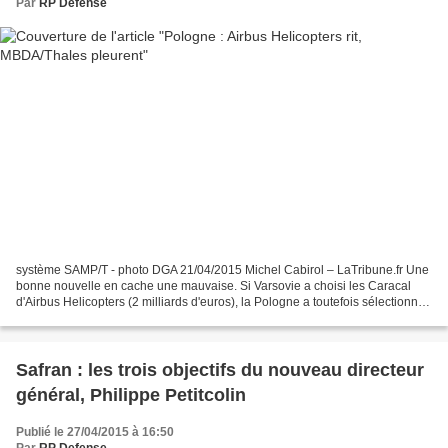
Par
RP Defense
système SAMP/T - photo DGA 21/04/2015 Michel Cabirol – LaTribune.fr Une
bonne nouvelle en cache une mauvaise. Si Varsovie a choisi les Caracal
d'Airbus Helicopters (2 milliards d'euros), la Pologne a toutefois sélectionné
Raytheon pour sa défense antimissile...
Safran : les trois objectifs du nouveau directeur
général, Philippe Petitcolin
Publié le 27/04/2015 à 16:50