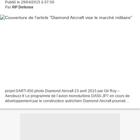
Publié le 29/04/2015 à 07:50
Par
RP Defense
projet DART-450 photo Diamond Aircraft 23 avril 2015 par Gil Roy –
Aerobuzz.fr Le programme de l’avion monoturbine DA50-JP7 en cours de
développement par le constructeur autrichien Diamond Aircraft pourrait
déboucher sur un avion biplace d’entrainement...