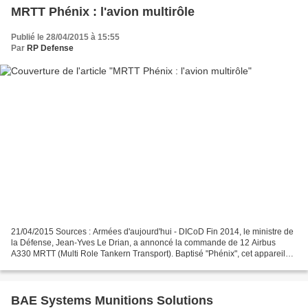
MRTT Phénix : l'avion multirôle
Publié le 28/04/2015 à 15:55
Par
RP Defense
21/04/2015 Sources : Armées d'aujourd'hui - DICoD Fin 2014, le ministre de
la Défense, Jean-Yves Le Drian, a annoncé la commande de 12 Airbus
A330 MRTT (Multi Role Tankern Transport). Baptisé "Phénix", cet appareil
pourra assurer des missions de ravitaillement...
BAE Systems Munitions Solutions