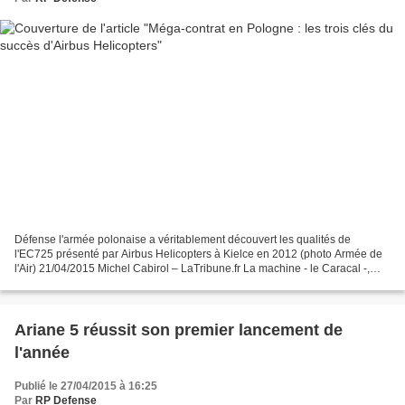
Défense l'armée polonaise a véritablement découvert les qualités de
l'EC725 présenté par Airbus Helicopters à Kielce en 2012 (photo Armée de
l'Air) 21/04/2015 Michel Cabirol – LaTribune.fr La machine - le Caracal -,
l'offre industrielle et les hommes...
Ariane 5 réussit son premier lancement de
l'année
Publié le 27/04/2015 à 16:25
Par
RP Defense