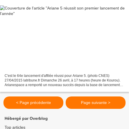
C'est le 64e lancement d'affilée réussi pour Ariane 5. (photo CNES)
27/04/2015 latribune.fr Dimanche 26 avril, à 17 heures (heure de Kourou).
Arianespace a remporté un nouveau succès depuis la base de lancement
du Centre Spatial Guyannais. Après deux...
< Page précédente
Page suivante >
Hébergé par Overblog
Top articles