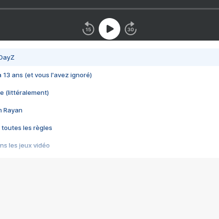
 DayZ
 a 13 ans (et vous l'avez ignoré)
e (littéralement)
im Rayan
 toutes les règles
s les jeux vidéo
us choquant de Rockstar ? - Le scandale BULLY
e plus moche de Steam
du RÊVE tourne au CAUCHEMAR
pendant 8 heures