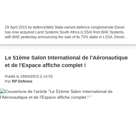
29 April 2015 by defenceWeb State-owned defence conglomerate Denel
has now acquired Land Systems South Africa (LSSA) from BAE Systems,
with BAE yesterday announcing the sale of its 75% stake in LSSA. Denel
took over the majority ownership stake for R641...
Le 51ème Salon International de l'Aéronautique
et de l'Espace affiche complet !
Publié le 29/04/2015 à 14:55
Par
RP Defense