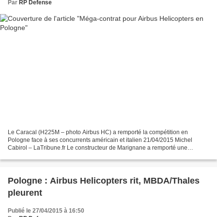
Par
RP Defense
Le Caracal (H225M – photo Airbus HC) a remporté la compétition en
Pologne face à ses concurrents américain et italien 21/04/2015 Michel
Cabirol – LaTribune.fr Le constructeur de Marignane a remporté une
compétition estimée entre 2 et 2,3 milliards d'euros...
Pologne : Airbus Helicopters rit, MBDA/Thales
pleurent
Publié le 27/04/2015 à 16:50