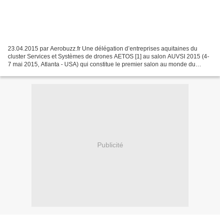
23.04.2015 par Aerobuzz.fr Une délégation d’entreprises aquitaines du
cluster Services et Systèmes de drones AETOS [1] au salon AUVSI 2015 (4-
7 mai 2015, Atlanta - USA) qui constitue le premier salon au monde du
drone. Au sein de cette délégation, trois...
Publicité