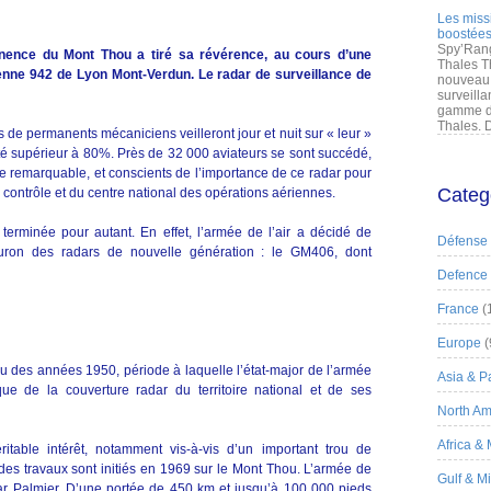
Les miss
boostées
Spy’Rang
anence du Mont Thou a tiré sa révérence, au cours d’une
Thales T
enne 942 de Lyon Mont-Verdun. Le radar de surveillance de
nouveau 
surveilla
gamme de
Thales. D
de permanents mécaniciens veilleront jour et nuit sur « leur »
lité supérieur à 80%. Près de 32 000 aviateurs se sont succédé,
 remarquable, et conscients de l’importance de ce radar pour
Categ
 contrôle et du centre national des opérations aériennes.
terminée pour autant. En effet, l’armée de l’air a décidé de
Défense
euron des radars de nouvelle génération : le GM406, dont
Defence
France
(
Europe
(
 des années 1950, période à laquelle l’état-major de l’armée
Asia & Pa
que de la couverture radar du territoire national et de ses
North Am
Africa &
itable intérêt, notamment vis-à-vis d’un important trou de
 des travaux sont initiés en 1969 sur le Mont Thou. L’armée de
Gulf & M
dar Palmier. D’une portée de 450 km et jusqu’à 100 000 pieds