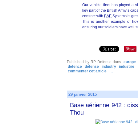
Our vehicle fleet has played a vi
key part of the British Army’s cap
contract with
BAE
Systems is gre
This is another example of h
ensuring our soldiers have well 
Published by RP Defense
dans
europe
defence
défense
industry
industrie
commenter cet article
…
29 janvier 2015
Base aérienne 942 : dis
Thou