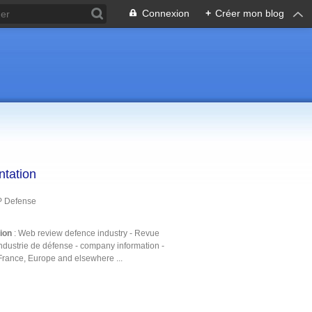
Connexion
+
Créer mon blog
ntation
P Defense
tion
: Web review defence industry - Revue
ndustrie de défense - company information -
France, Europe and elsewhere ...