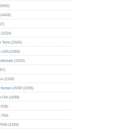
(5092)
(4408)
37)
(2524)
 Terre
(2505)
& USA
(2360)
ationale
(2203)
97)
ce
(2166)
& former USSR
(2036)
l'Air
(1899)
1838)
1760)
OTAN
(1584)