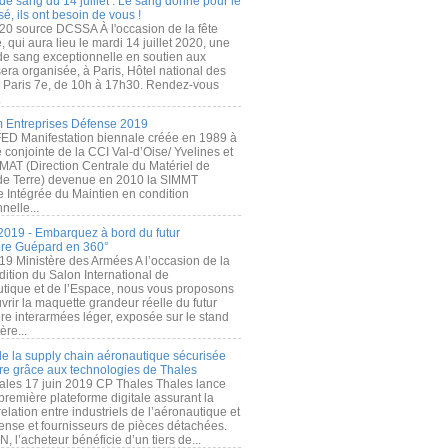
de sang du 14 juillet : Le sang donné pour le
é, ils ont besoin de vous !
20 source DCSSA À l'occasion de la fête
, qui aura lieu le mardi 14 juillet 2020, une
 de sang exceptionnelle en soutien aux
era organisée, à Paris, Hôtel national des
s Paris 7e, de 10h à 17h30. Rendez-vous
.
 Entreprises Défense 2019
FED Manifestation biennale créée en 1989 à
ive conjointe de la CCI Val-d’Oise/ Yvelines et
MAT (Direction Centrale du Matériel de
de Terre) devenue en 2010 la SIMMT
e Intégrée du Maintien en condition
nelle...
2019 - Embarquez à bord du futur
ère Guépard en 360°
19 Ministère des Armées A l’occasion de la
ition du Salon International de
utique et de l’Espace, nous vous proposons
rir la maquette grandeur réelle du futur
ère interarmées léger, exposée sur le stand
ère...
 de la supply chain aéronautique sécurisée
re grâce aux technologies de Thales
ales 17 juin 2019 CP Thales Thales lance
première plateforme digitale assurant la
elation entre industriels de l’aéronautique et
fense et fournisseurs de pièces détachées.
, l’acheteur bénéficie d’un tiers de...