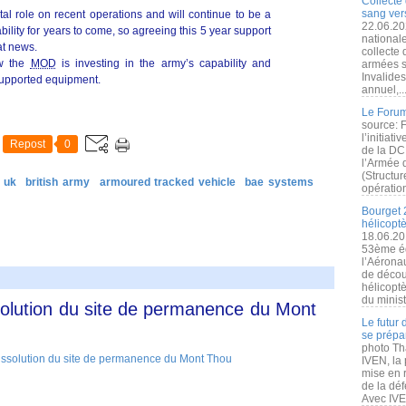
Collecte 
sang vers
tal role on recent operations and will continue to be a
22.06.20
ability for years to come, so agreeing this 5 year support
nationale
at news.
collecte
ow the
MOD
is investing in the army’s capability and
armées s
Invalide
supported equipment.
annuel,..
Le Forum
source: 
l’initiat
Repost
0
de la DC
l’Armée 
(Structur
uk
british army
armoured tracked vehicle
bae systems
opération
Bourget 
hélicopt
18.06.20
53ème éd
l’Aérona
de découv
hélicopt
du minist
solution du site de permanence du Mont
Le futur
se prépa
photo Th
IVEN, la 
mise en r
de la dé
Avec IVEN