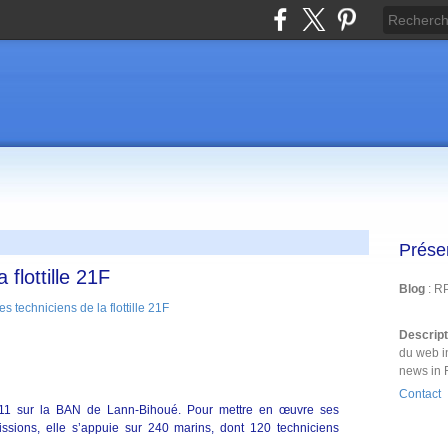
Prése
 flottille 21F
Blog
: R
Descrip
du web i
news in 
Contact
 2011 sur la BAN de Lann-Bihoué. Pour mettre en œuvre ses
ssions, elle s’appuie sur 240 marins, dont 120 techniciens