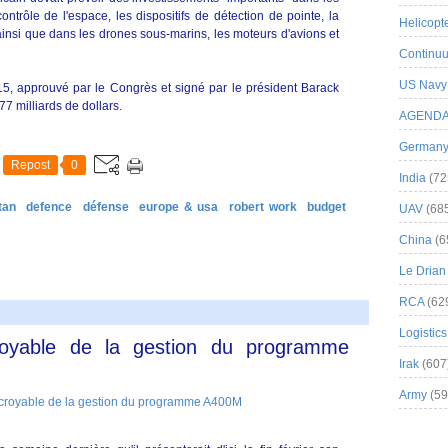
trôle de l'espace, les dispositifs de détection de pointe, la
Helicopt
ainsi que dans les drones sous-marins, les moteurs d'avions et
Continuu
US Navy
15, approuvé par le Congrès et signé par le président Barack
7 milliards de dollars.
AGEND
German
Repost
0
India
(72
tan
defence
défense
europe & usa
robert work
budget
UAV
(68
China
(6
Le Drian
RCA
(62
Logistics
croyable de la gestion du programme
Irak
(607
Army
(59