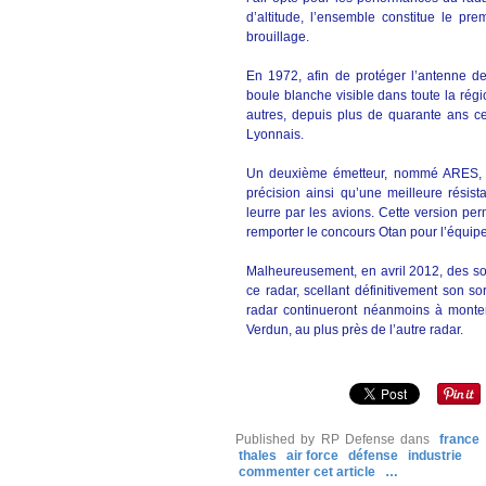
d’altitude, l’ensemble constitue le pr
brouillage.
En 1972, afin de protéger l’antenne de
boule blanche visible dans toute la rég
autres, depuis plus de quarante ans ce
Lyonnais.
Un deuxième émetteur, nommé ARES, es
précision ainsi qu’une meilleure résis
leurre par les avions. Cette version pe
remporter le concours Otan pour l’équip
Malheureusement, en avril 2012, des so
ce radar, scellant définitivement son 
radar continueront néanmoins à monte
Verdun, au plus près de l’autre radar.
Published by RP Defense
dans
france
thales
air force
défense
industrie
commenter cet article
…