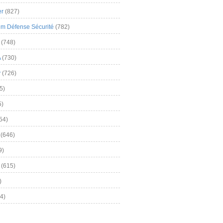
er
(827)
m Défense Sécurité
(782)
(748)
A
(730)
y
(726)
5)
5)
54)
(646)
9)
(615)
)
4)