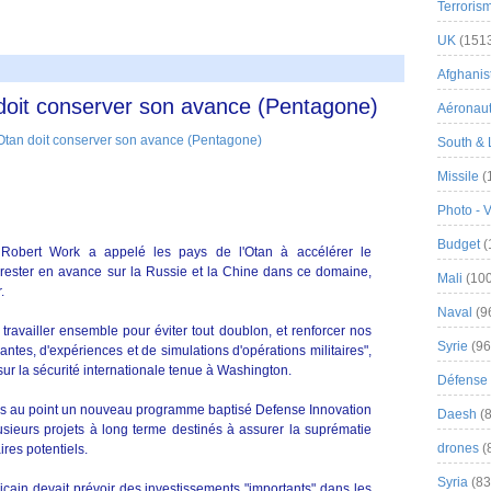
Terroris
UK
(151
Afghanist
 doit conserver son avance (Pentagone)
Aéronau
South & 
Missile
(
Photo - 
Budget
(
Robert Work a appelé les pays de l'Otan à accélérer le
rester en avance sur la Russie et la Chine dans ce domaine,
Mali
(100
.
Naval
(9
travailler ensemble pour éviter tout doublon, et renforcer nos
Syrie
(96
antes, d'expériences et de simulations d'opérations militaires",
ur la sécurité internationale tenue à Washington.
Défense 
is au point un nouveau programme baptisé Defense Innovation
Daesh
(8
plusieurs projets à long terme destinés à assurer la suprématie
drones
(
ires potentiels.
Syria
(83
ricain devait prévoir des investissements "importants" dans les