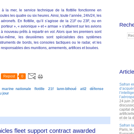
 la mer, le service technique de la flottille fonctionne en
tes les quatre ou six heures. Ainsi, toute l’année, 24h/24, les
aéronefs. En flottille, qu’il s’agisse de la 21F ou 23F, ou en
Reche
porteur », « avionique » et « armae » s’affairent sur les avions
 à nouveau prêts à repartir en vol. Alors que les premiers sont
 lui-même, les deuxièmes sont spécialistes des systèmes
struments de bords, les consoles tactiques ou le radar, et les
responsables des munitions, armements, artifices et bouées.
Articl
Repost
0
Safran e
d’acquéri
marine nationale
flotille
21f
lann-bihoué
atl2
défense
l’intelli
u jour
l’aérospa
24 juin 
discussi
capital d
artificie
et de la 
Safran l
icles fleet support contract awarded
Paris, le
Eurosato