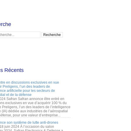
rche
es Récents
ntre en discussions exclusives en vue
r Preligens, l’un des leaders de
gence artificielle pour les secteurs de
tial et de la défense
2024 Safran Safran annonce être entré en
ons exclusives en vue d’acquérir 100 % du
e Preligens, l’un des leaders de l’intelligence
lle (IA) dédiée aux industries de l’aérospatial
défense, pour une valeur d’entreprise...
ance son système de lutte anti-drones
 18 juin 2024 À l’occasion du salon
ry 2024, Safran Electronics & Defense a