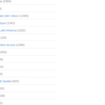
me
(1584)
3)
an (def. indus.)
(1465)
tique
(1342)
Latin America
(1182)
1126)
Video du jour
(1096)
1055)
9)
63)
0)
& Spatial
(925)
92)
838)
3)