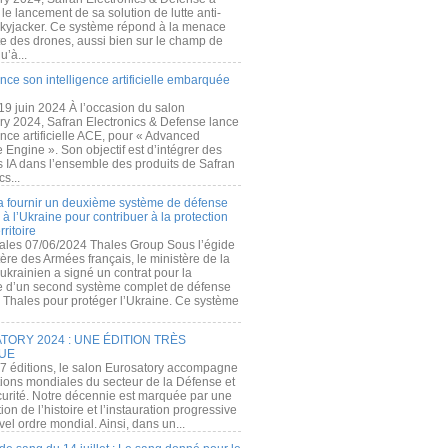
e lancement de sa solution de lutte anti-
kyjacker. Ce système répond à la menace
te des drones, aussi bien sur le champ de
u’à...
nce son intelligence artificielle embarquée
 19 juin 2024 À l’occasion du salon
ry 2024, Safran Electronics & Defense lance
gence artificielle ACE, pour « Advanced
 Engine ». Son objectif est d’intégrer des
s IA dans l’ensemble des produits de Safran
cs...
a fournir un deuxième système de défense
à l’Ukraine pour contribuer à la protection
rritoire
ales 07/06/2024 Thales Group Sous l’égide
ère des Armées français, le ministère de la
ukrainien a signé un contrat pour la
re d’un second système complet de défense
 Thales pour protéger l’Ukraine. Ce système
ORY 2024 : UNE ÉDITION TRÈS
UE
7 éditions, le salon Eurosatory accompagne
tions mondiales du secteur de la Défense et
curité. Notre décennie est marquée par une
ion de l’histoire et l’instauration progressive
el ordre mondial. Ainsi, dans un...