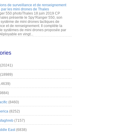
ions de surveillance et de renseignement
 par les mini drones de Thales
er 550 photoThales 18 juin 2019 CP
hales présente le Spy’Ranger 550, son
système de mini drones tactiques de
nce et de renseignement. Il complète la
 systèmes de mini drones proposée par
éployable en vingt...
ories
(20241)
(18989)
14639)
9884)
cific
(8460)
erica
(8252)
 Maghreb
(7157)
iddle East
(6838)