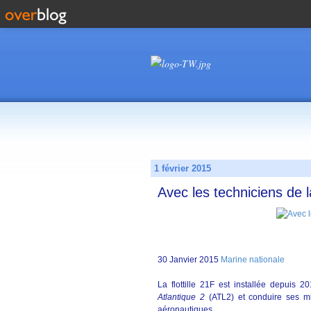
1 février 2015
Avec les techniciens de la
30 Janvier 2015
Marine nationale
La flottille 21F est installée depuis
Atlantique 2
(ATL2) et conduire ses mi
aéronautiques.