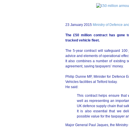
23 January 2015
Ministry of Defence an
The £50 million contract has gone 
tracked vehicle fleet.
The 5-year contract will safeguard 100 
advice and elements of operational effe
It also combines a number of existing su
agreement, saving taxpayers’ money.
Philip Dunne MP, Minister for Defence 
Vehicles facilities at Telford today.
He said:
This contract helps ensure that 
well as representing an importan
UK defence supply chain that sa
It is also essential that we de
possible value for the taxpayer a
Major General Paul Jaques, the Ministry 