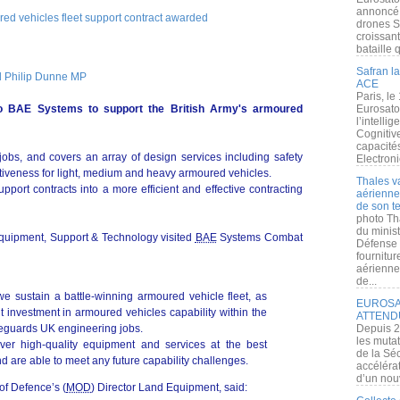
annoncé l
drones S
croissan
bataille q
Safran la
d Philip Dunne MP
ACE
Paris, le
to BAE Systems to support the British Army's armoured
Eurosato
l’intelli
Cognitive
capacité
jobs, and covers an array of design services including safety
Electroni
ctiveness for light, medium and heavy armoured vehicles.
Thales v
pport contracts into a more efficient and effective contracting
aérienne 
de son te
photo Th
du minist
Equipment, Support & Technology visited
BAE
Systems Combat
Défense 
fournitu
aérienne
de...
we sustain a battle-winning armoured vehicle fleet, as
EUROSAT
t investment in armoured vehicles capability within the
ATTEND
feguards UK engineering jobs.
Depuis 2
les muta
liver high-quality equipment and services at the best
de la Sé
nd are able to meet any future capability challenges.
accélérat
d’un nouv
of Defence’s (
MOD
) Director Land Equipment, said: