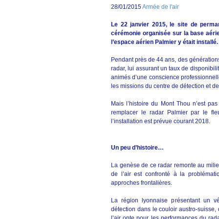
28/01/2015
Armée de l'air
Le 22 janvier 2015, le site de perm
cérémonie organisée sur la base aéri
l’espace aérien Palmier y était installé.
Pendant près de 44 ans, des générations 
radar, lui assurant un taux de disponibi
animés d’une conscience professionnelle
les missions du centre de détection et de
Mais l’histoire du Mont Thou n’est pas 
remplacer le radar Palmier par le fl
l’installation est prévue courant 2018.
Un peu d’histoire…
La genèse de ce radar remonte au milieu
de l’air est confronté à la problémati
approches frontalières.
La région lyonnaise présentant un vér
détection dans le couloir austro-suisse,
l’air opte pour les performances du ra