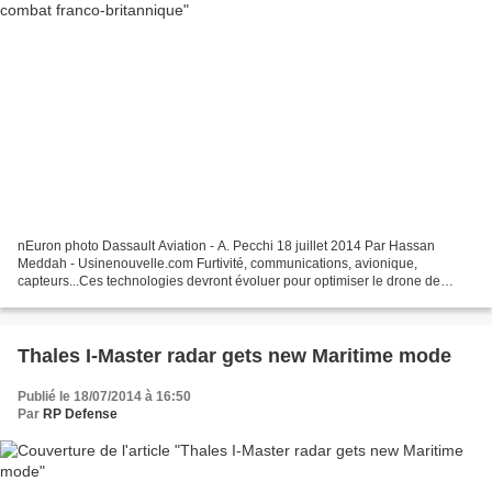
nEuron photo Dassault Aviation - A. Pecchi 18 juillet 2014 Par Hassan
Meddah - Usinenouvelle.com Furtivité, communications, avionique,
capteurs...Ces technologies devront évoluer pour optimiser le drone de
combat du futur. Dans un partenariat d'égal à...
Thales I-Master radar gets new Maritime mode
Publié le 18/07/2014 à 16:50
Par
RP Defense