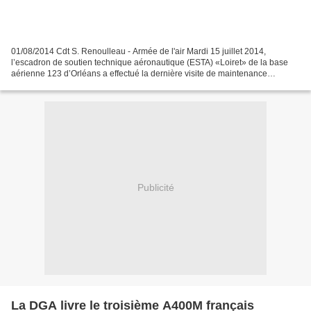
01/08/2014 Cdt S. Renoulleau - Armée de l'air Mardi 15 juillet 2014,
l’escadron de soutien technique aéronautique (ESTA) «Loiret» de la base
aérienne 123 d’Orléans a effectué la dernière visite de maintenance
programmée d’un C160 dans ses hangars. Au...
Publicité
La DGA livre le troisième A400M français