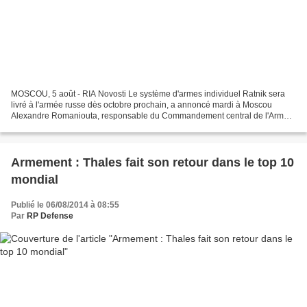
MOSCOU, 5 août - RIA Novosti Le système d'armes individuel Ratnik sera
livré à l'armée russe dès octobre prochain, a annoncé mardi à Moscou
Alexandre Romaniouta, responsable du Commandement central de l'Armée
de terre russe. "Les essais de Ratnik touchent...
Armement : Thales fait son retour dans le top 10
mondial
Publié le 06/08/2014 à 08:55
Par
RP Defense