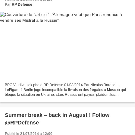
Par
RP Defense
BPC Vladivostok photo RP Defense 01/08/2014 Par Nicolas Barotte –
LeFigaro.fr Berlin juge incompatible la livraison des frégates à Moscou qui
bloque la situation en Ukraine. «Les Russes ont payé», plaident les
Français. S'il y a une sanction contre la...
Summer break – back in August ! Follow
@RPDefense
Publié le 21/07/2014 à 12:00