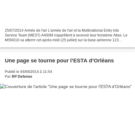
25/07/2014 Armée de l'air L'armée de l'air et la Multinational Entry into
Service Team (MEST) A400M s'apprêtent à recevoir leur troisième Atlas. Le
MSN010 va atterrir cet après-midi (25 juillet) sur la base aérienne 123
d'Orléans-Bricy. L’armée de l’air...
Une page se tourne pour l’ESTA d’Orléans
Publié le 04/08/2014 à 11:54
Par
RP Defense