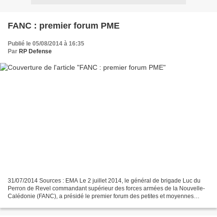
FANC : premier forum PME
Publié le 05/08/2014 à 16:35
Par
RP Defense
31/07/2014 Sources : EMA Le 2 juillet 2014, le général de brigade Luc du
Perron de Revel commandant supérieur des forces armées de la Nouvelle-
Calédonie (FANC), a présidé le premier forum des petites et moyennes
entreprises (PME) qui s’est tenu à Nouméa....