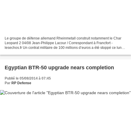
Le groupe de défense allemand Rheinmetall construit notamment le Char
Leopard 2 04/08 Jean-Philippe Lacour / Correspondant à Francfort -
lesechos.fr Un contrat militaire de 100 millions d’euros a été stoppé ce lundi
par Berlin. Le recul des exportations...
Egyptian BTR-50 upgrade nears completion
Publié le 05/08/2014 à 07:45
Par
RP Defense