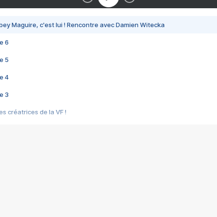
bey Maguire, c'est lui ! Rencontre avec Damien Witecka
e 6
e 5
e 4
e 3
s créatrices de la VF !
e 2
e 1
e Mektoub My Love arrive enfin ! Rencontre avec Shaïn Boumedine et Sal
i : après Toni en famille
elle réalise le bouleversant Dites lui que je l'aime
ais ! Rencontre autour de Vie privée de Rebecca Zlotowski