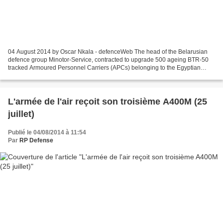
04 August 2014 by Oscar Nkala - defenceWeb The head of the Belarusian
defence group Minotor-Service, contracted to upgrade 500 ageing BTR-50
tracked Armoured Personnel Carriers (APCs) belonging to the Egyptian
Army, says the company is left with only...
L'armée de l'air reçoit son troisième A400M (25
juillet)
Publié le 04/08/2014 à 11:54
Par
RP Defense