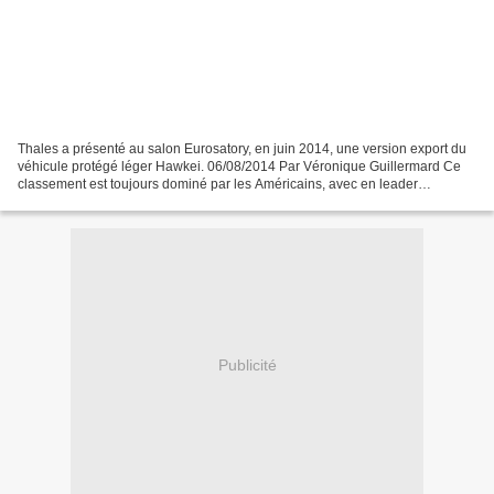
Thales a présenté au salon Eurosatory, en juin 2014, une version export du
véhicule protégé léger Hawkei. 06/08/2014 Par Véronique Guillermard Ce
classement est toujours dominé par les Américains, avec en leader
l'indéboulonnable Lockheed Martin. C'est...
Publicité