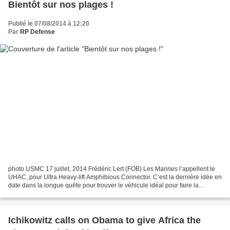
Bientôt sur nos plages !
Publié le 07/08/2014 à 12:20
Par
RP Defense
photo USMC 17 juillet, 2014 Frédéric Lert (FOB) Les Marines l’appellent le
UHAC, pour Ultra Heavy-lift Amphibious Connector. C’est la dernière idée en
date dans la longue quête pour trouver le véhicule idéal pour faire la
jonction entre le navire d’assaut...
Ichikowitz calls on Obama to give Africa the