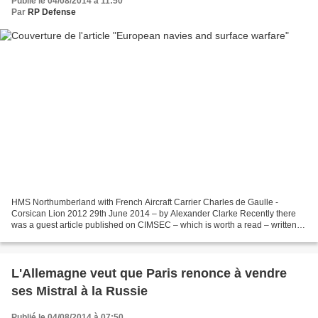
Publié le 04/08/2014 à 11:50
Par
RP Defense
HMS Northumberland with French Aircraft Carrier Charles de Gaulle -
Corsican Lion 2012 29th June 2014 – by Alexander Clarke Recently there
was a guest article published on CIMSEC – which is worth a read – written
by R. Adm. Thomas S. Rowden, United States...
L'Allemagne veut que Paris renonce à vendre
ses Mistral à la Russie
Publié le 04/08/2014 à 07:50