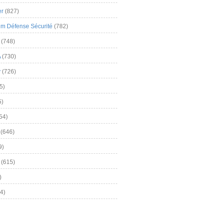
er
(827)
m Défense Sécurité
(782)
(748)
A
(730)
y
(726)
5)
5)
54)
(646)
9)
(615)
)
4)