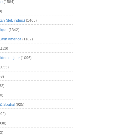
me
(1584)
3)
an (def. indus.)
(1465)
tique
(1342)
Latin America
(1182)
1126)
Video du jour
(1096)
1055)
9)
63)
0)
& Spatial
(925)
92)
838)
3)