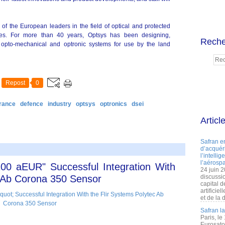
 of the European leaders in the field of optical and protected
les. For more than 40 years, Optsys has been designing,
Reche
opto-mechanical and optronic systems for use by the land
Repost
0
france
defence
industry
optsys
optronics
dsei
Articl
Safran e
d’acquéri
l’intelli
l’aérospa
00 aEUR" Successful Integration With
24 juin 
c Ab Corona 350 Sensor
discussi
capital d
artificie
et de la 
Safran l
Paris, le
Eurosato