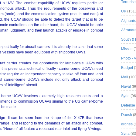
Terroris
f a UAV. The combat capability of UCAV requires particular
autonomous attack. Thus the requirements of the observing and
UK
(151
stem (brain), and the communication system (mouth and ears) of
 the UCAV should be able to detect the target that is to be
Afghanist
remote controllers; on the other hand, the UCAV should be able
Aéronau
human judgment, and then launch attacks or engage in combat
South & 
ifically for aircraft carriers. It is already the case that some
Missile
(
e vessels have been equipped with shipborne UAVs.
Photo - 
raft carrier creates the opportunity for large-scale UAVs with
Budget
(
this presents a technical difficulty - carrier-borne UCAVs need
 also require an independent capacity to take off from and land
Mali
(100
s of carrier-borne UCAVs include not only attack and combat
of 'intelligent' aircraft.
Naval
(9
r-borne UCAV involves extremely high research costs and a
Syrie
(96
intends to commission UCAVs similar to the US carrier-borne
Défense 
t be made.
Daesh
(8
ign. It can be seen from the shape of the X-47B that these
t range, and respond to the demands of air attack and combat.
drones
(
 "Neuron" all feature a recessed rear inlet and flying-V wings.
Syria
(83