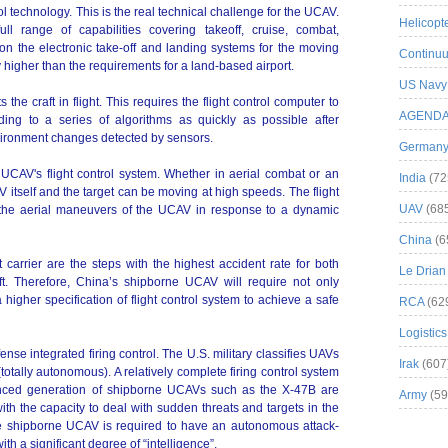
l technology. This is the real technical challenge for the UCAV.
Helicopt
l range of capabilities covering takeoff, cruise, combat,
n the electronic take-off and landing systems for the moving
Continuu
tly higher than the requirements for a land-based airport.
US Navy
the craft in flight. This requires the flight control computer to
AGEND
ng to a series of algorithms as quickly as possible after
vironment changes detected by sensors.
German
AV's flight control system. Whether in aerial combat or an
India
(72
 itself and the target can be moving at high speeds. The flight
UAV
(68
l the aerial maneuvers of the UCAV in response to a dynamic
China
(6
 carrier are the steps with the highest accident rate for both
Le Drian
 Therefore, China’s shipborne UCAV will require not only
 higher specification of flight control system to achieve a safe
RCA
(62
Logistics
fense integrated firing control. The U.S. military classifies UAVs
Irak
(607
otally autonomous). A relatively complete firing control system
nced generation of shipborne UCAVs such as the X-47B are
Army
(59
with the capacity to deal with sudden threats and targets in the
 the shipborne UCAV is required to have an autonomous attack-
ith a significant degree of “intelligence”.