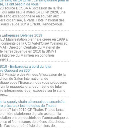
de sang du 14 juillet : Le sang donné pour le
é, ils ont besoin de vous !
20 source DCSSA À l'occasion de la fête
, qui aura lieu le mardi 14 juillet 2020, une
 de sang exceptionnelle en soutien aux
era organisée, à Paris, Hôtel national des
s Paris 7e, de 10h à 17h30. Rendez-vous
.
 Entreprises Défense 2019
FED Manifestation biennale créée en 1989 à
ive conjointe de la CCI Val-d’Oise/ Yvelines et
MAT (Direction Centrale du Matériel de
de Terre) devenue en 2010 la SIMMT
e Intégrée du Maintien en condition
nelle...
2019 - Embarquez à bord du futur
ère Guépard en 360°
19 Ministère des Armées A l’occasion de la
ition du Salon International de
utique et de l’Espace, nous vous proposons
rir la maquette grandeur réelle du futur
ère interarmées léger, exposée sur le stand
ère...
 de la supply chain aéronautique sécurisée
re grâce aux technologies de Thales
ales 17 juin 2019 CP Thales Thales lance
première plateforme digitale assurant la
elation entre industriels de l’aéronautique et
fense et fournisseurs de pièces détachées.
, l’acheteur bénéficie d’un tiers de...