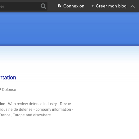
Connexion
+
Créer mon blog
ntation
P Defense
tion
: Web review defence industry - Revue
ndustrie de défense - company information -
France, Europe and elsewhere ...