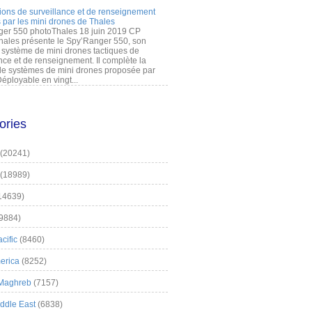
ions de surveillance et de renseignement
 par les mini drones de Thales
er 550 photoThales 18 juin 2019 CP
hales présente le Spy’Ranger 550, son
système de mini drones tactiques de
nce et de renseignement. Il complète la
 systèmes de mini drones proposée par
éployable en vingt...
ories
(20241)
(18989)
14639)
9884)
cific
(8460)
erica
(8252)
 Maghreb
(7157)
iddle East
(6838)