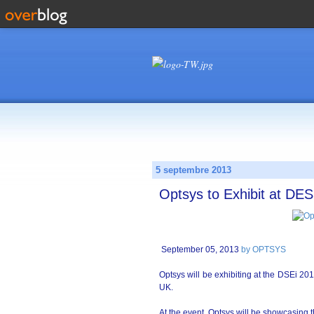
5 septembre 2013
Optsys to Exhibit at DES
September 05, 2013
by OPTSYS
Optsys will be exhibiting at the DSEi 2
UK.
At the event, Optsys will be showcasing t