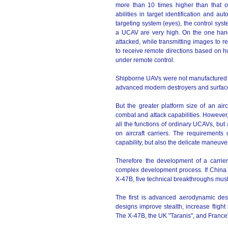
more than 10 times higher than that o
abilities in target identification and 
targeting system (eyes), the control sy
a UCAV are very high. On the one hand,
attacked, while transmitting images to 
to receive remote directions based on 
under remote control.
Shipborne UAVs were not manufactured spec
advanced modern destroyers and surfac
But the greater platform size of an airc
combat and attack capabilities. However, 
all the functions of ordinary UCAVs, but
on aircraft carriers. The requirement
capability, but also the delicate maneuvers 
Therefore the development of a carrie
complex development process. If China 
X-47B, five technical breakthroughs mus
The first is advanced aerodynamic des
designs improve stealth, increase fligh
The X-47B, the UK "Taranis", and France's