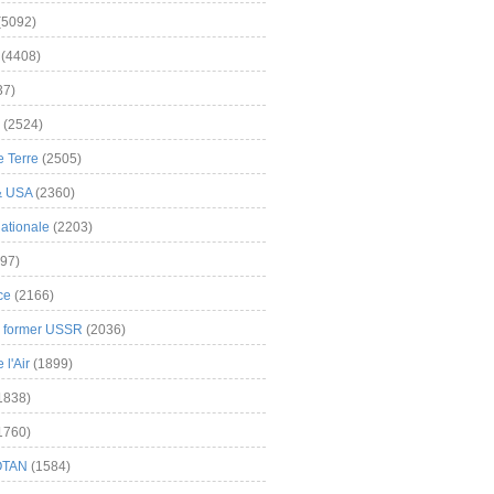
(5092)
(4408)
37)
(2524)
 Terre
(2505)
& USA
(2360)
ationale
(2203)
97)
ce
(2166)
& former USSR
(2036)
l'Air
(1899)
1838)
1760)
OTAN
(1584)