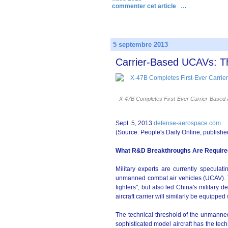
commenter cet article
…
5 septembre 2013
Carrier-Based UCAVs: T
X-47B Completes First-Ever Carrier-Base
Sept. 5, 2013
defense-aerospace.com
(Source: People's Daily Online; publishe
What R&D Breakthroughs Are Required
Military experts are currently speculat
unmanned combat air vehicles (UCAV). Th
fighters", but also led China's military
aircraft carrier will similarly be equipp
The technical threshold of the unmanned
sophisticated model aircraft has the te