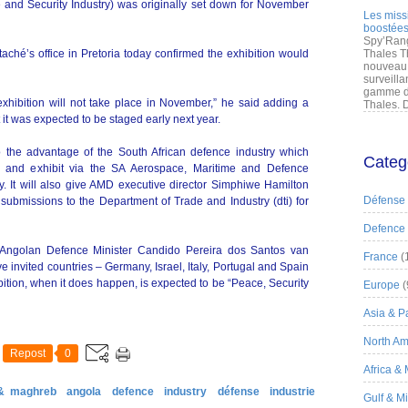
e and Security Industry) was originally set down for November
Les miss
boostées
Spy’Rang
ché’s office in Pretoria today confirmed the exhibition would
Thales T
nouveau 
surveilla
gamme de
xhibition will not take place in November,” he said adding a
Thales. D
it was expected to be staged early next year.
to the advantage of the South African defence industry which
Categ
tend and exhibit via the SA Aerospace, Maritime and Defence
. It will also give AMD executive director Simphiwe Hamilton
Défense
 submissions to the Department of Trade and Industry (dti) for
Defence
, Angolan Defence Minister Candido Pereira dos Santos van
France
(
invited countries – Germany, Israel, Italy, Portugal and Spain
bition, when it does happen, is expected to be “Peace, Security
Europe
(
Asia & Pa
North Am
Repost
0
Africa &
 & maghreb
angola
defence
industry
défense
industrie
Gulf & M