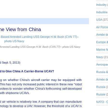
Industry
Industrie
USA
(37
Air Force
he View from China
Armée de
Europe 
d Arrested Landing USS George H.W. Bush (CVN 77)– photo US Navy
Marine N
Navy
(21
d Sept. 5, 2013)
Aerospa
 to Give China A Carrier-Borne UCAV?
Russia 
Armée de 
ing on whether China's aircraft carrier may be equipped with
is has not only increased public interest in these new "robot
Russia
(
 devotees to wonder whether China's forthcoming self-developed
ed with shipborne UCAVs.
Russie
(
 air vehicle is relatively low. A company that can manufacture
NATO - 
chnology to develop a UAV. However, the threshold of a UCAV is