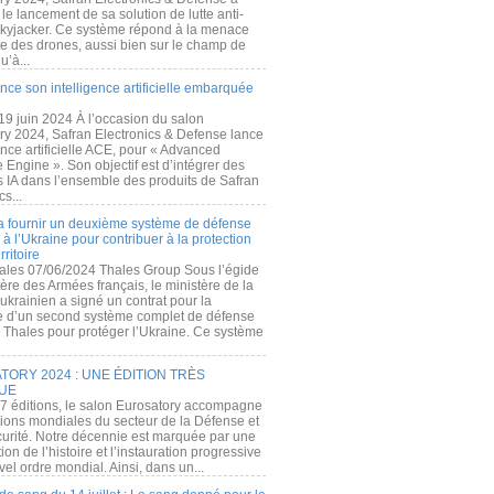
e lancement de sa solution de lutte anti-
kyjacker. Ce système répond à la menace
te des drones, aussi bien sur le champ de
u’à...
nce son intelligence artificielle embarquée
 19 juin 2024 À l’occasion du salon
ry 2024, Safran Electronics & Defense lance
gence artificielle ACE, pour « Advanced
 Engine ». Son objectif est d’intégrer des
s IA dans l’ensemble des produits de Safran
cs...
a fournir un deuxième système de défense
à l’Ukraine pour contribuer à la protection
rritoire
ales 07/06/2024 Thales Group Sous l’égide
ère des Armées français, le ministère de la
ukrainien a signé un contrat pour la
re d’un second système complet de défense
 Thales pour protéger l’Ukraine. Ce système
ORY 2024 : UNE ÉDITION TRÈS
UE
7 éditions, le salon Eurosatory accompagne
tions mondiales du secteur de la Défense et
curité. Notre décennie est marquée par une
ion de l’histoire et l’instauration progressive
el ordre mondial. Ainsi, dans un...