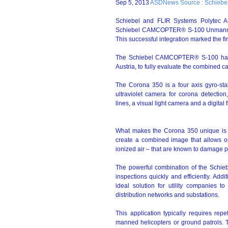
Sep 5, 2013
ASDNews Source : Schiebe
Schiebel and FLIR Systems Polytec AB
Schiebel CAMCOPTER® S-100 Unmanned
This successful integration marked the fi
The Schiebel CAMCOPTER® S-100 has carr
Austria, to fully evaluate the combined ca
The Corona 350 is a four axis gyro-stab
ultraviolet camera for corona detectio
lines, a visual light camera and a digita
What makes the Corona 350 unique is its
create a combined image that allows op
ionized air – that are known to damage p
The powerful combination of the Schieb
inspections quickly and efficiently. Addi
ideal solution for utility companies t
distribution networks and substations.
This application typically requires rep
manned helicopters or ground patrol