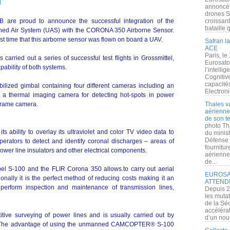
l
annoncé l
drones S
 are proud to announce the successful integration of the
croissan
bataille q
 Air System (UAS) with the CORONA 350 Airborne Sensor.
rst time that this airborne sensor was flown on board a UAV.
Safran la
ACE
Paris, le
ied out a series of successful test flights in Grossmittel,
Eurosato
pability of both systems.
l’intelli
Cognitive
capacité
ilized gimbal containing four different cameras including an
Electroni
n, a thermal imaging camera for detecting hot-spots in power
l frame camera.
Thales v
aérienne 
de son te
photo Th
 ability to overlay its ultraviolet and color TV video data to
du minist
Défense 
erators to detect and identify coronal discharges – areas of
fournitu
ower line insulators and other electrical components.
aérienne
de...
el S-100 and the FLIR Corona 350 allows.to carry out aerial
EUROSAT
tionally it is the perfect method of reducing costs making it an
ATTEND
o perform inspection and maintenance of transmission lines,
Depuis 2
les muta
de la Sé
accélérat
etitive surveying of power lines and is usually carried out by
d’un nouv
s. The advantage of using the unmanned CAMCOPTER® S-100