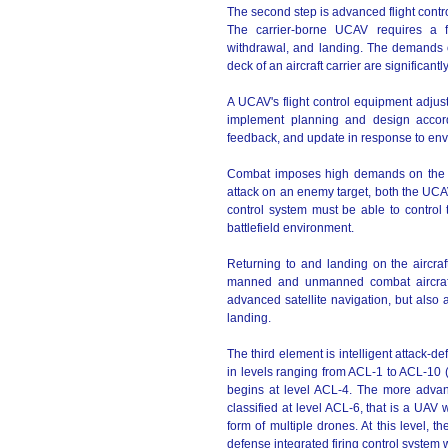
The second step is advanced flight contro
The carrier-borne UCAV requires a ful
withdrawal, and landing. The demands o
deck of an aircraft carrier are significan
A UCAV's flight control equipment adjusts 
implement planning and design accordi
feedback, and update in response to en
Combat imposes high demands on the UC
attack on an enemy target, both the UCAV
control system must be able to contro
battlefield environment.
Returning to and landing on the aircraft
manned and unmanned combat aircraft.
advanced satellite navigation, but also a
landing.
The third element is intelligent attack-de
in levels ranging from ACL-1 to ACL-10 (t
begins at level ACL-4. The more adva
classified at level ACL-6, that is a UAV 
form of multiple drones. At this level,
defense integrated firing control system w