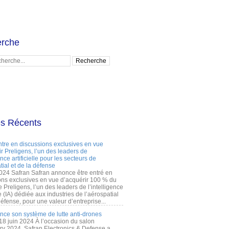
rche
es Récents
ntre en discussions exclusives en vue
r Preligens, l’un des leaders de
gence artificielle pour les secteurs de
tial et de la défense
2024 Safran Safran annonce être entré en
ons exclusives en vue d’acquérir 100 % du
e Preligens, l’un des leaders de l’intelligence
lle (IA) dédiée aux industries de l’aérospatial
défense, pour une valeur d’entreprise...
ance son système de lutte anti-drones
 18 juin 2024 À l’occasion du salon
ry 2024, Safran Electronics & Defense a