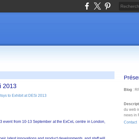
Prése
i 2013
Blog
: R
Descrip
du web i
news in 
013 event from 10-13 September at the ExCeL centre in London,
Contact
heir latest innovations and product developments, and staff will