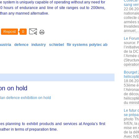
Collecte 
e system is uniquely capable of operating without any need for
sang vers
10 hours of endurance and line of site ranges out to 200kms,
22.06.20
 than any manned alternative.
nationale
collecte
armées s
Invalide
annuel,..
Repost
0
Le Forum
source: 
austria
defence
industry
schiebel
flir systems polytec ab
l’initiat
de la DC
l’Armée 
(Structur
opération
Bourget 
hélicopt
18.06.20
53ème éd
on on hold
l’Aérona
de découv
hélicopt
du minist
Le futur
se prépa
photo Th
IVEN, la 
s planning to exhibit products and services at Angola’s first
mise en r
ather in terms of preparation time.
de la dé
Avec IVEN