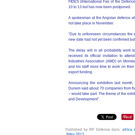
FIDES (International Fair of the Defenc
10 to 13 but has now been postponed.
A spokesman at the Angolan defence atta
not take place in November.
“Due to unforeseen circumstances the e
new date had not yet been confirmed but 
The delay will in all probability work 
received its official invitation to at
Industries Association (AMD) on Monday
and his staff more time to work on their
export funding.
Announcing the exhibition last month
Dunem said about 70 companies from five 
– would take part. The theme of the exhi
and Development”.
Published by RP Defense
dans
africa
fides 2013