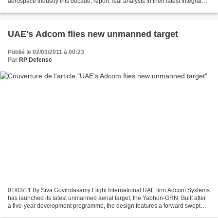
aerospace industry this decade, report Teal analysts in their latest integrated
market analysis. Teal Group's 2011 market...
UAE's Adcom flies new unmanned target
Publié le 02/03/2011 à 00:23
Par
RP Defense
01/03/11 By Siva Govindasamy Flight International UAE firm Adcom Systems
has launched its latest unmanned aerial target, the Yabhon-GRN. Built after
a five-year development programme, the design features a forward swept
wing design and has a maximum take-off...