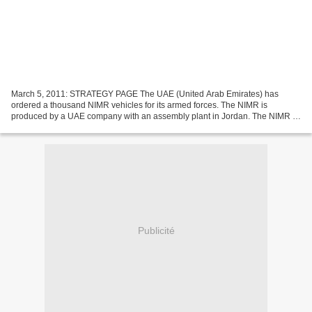
March 5, 2011: STRATEGY PAGE The UAE (United Arab Emirates) has
ordered a thousand NIMR vehicles for its armed forces. The NIMR is
produced by a UAE company with an assembly plant in Jordan. The NIMR is
a hummer like vehicle designed to cope with the...
Publicité