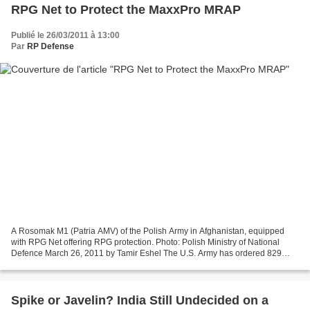
RPG Net to Protect the MaxxPro MRAP
Publié le 26/03/2011 à 13:00
Par
RP Defense
A Rosomak M1 (Patria AMV) of the Polish Army in Afghanistan, equipped
with RPG Net offering RPG protection. Photo: Polish Ministry of National
Defence March 26, 2011 by Tamir Eshel The U.S. Army has ordered 829
rocket-propelled grenade RPG Net kits for...
Spike or Javelin? India Still Undecided on a