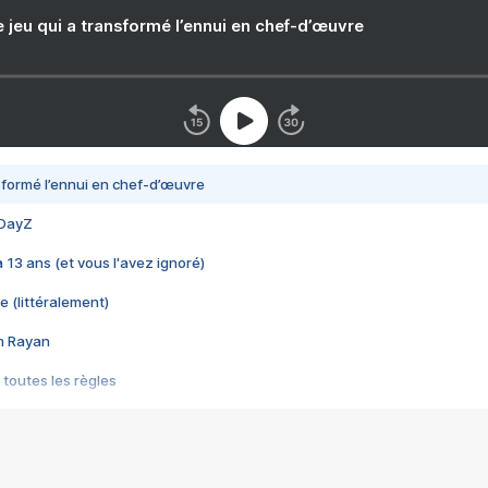
e jeu qui a transformé l’ennui en chef-d’œuvre
nsformé l’ennui en chef-d’œuvre
 DayZ
 a 13 ans (et vous l'avez ignoré)
e (littéralement)
im Rayan
 toutes les règles
s les jeux vidéo
us choquant de Rockstar ? - Le scandale BULLY