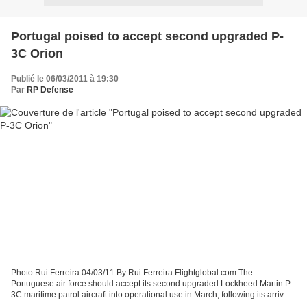
Portugal poised to accept second upgraded P-
3C Orion
Publié le 06/03/2011 à 19:30
Par
RP Defense
Photo Rui Ferreira 04/03/11 By Rui Ferreira Flightglobal.com The
Portuguese air force should accept its second upgraded Lockheed Martin P-
3C maritime patrol aircraft into operational use in March, following its arrival
at Beja air base late last month....