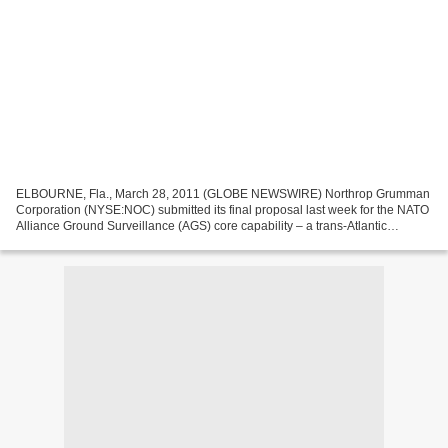
ELBOURNE, Fla., March 28, 2011 (GLOBE NEWSWIRE) Northrop Grumman
Corporation (NYSE:NOC) submitted its final proposal last week for the NATO
Alliance Ground Surveillance (AGS) core capability – a trans-Atlantic
cooperation that will meet the security challenges...