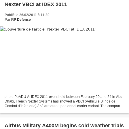
Nexter VBCI at IDEX 2011
Publié le 26/02/2011 à 11:30
Par
RP Defense
photo PoADU At IDEX 2011 event held between February 20 and 24 in Abu
Dhabi, French Nexter Systems has showed a VBCI (Véhicule Blindé de
Combat d’Infanterie) 8×8 armoured personnel carrier variant. The company
is looking to sell the vehicle to the EAU...
Airbus Military A400M begins cold weather trials