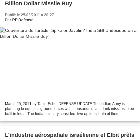
Billion Dollar Missile Buy
Publié le 25/03/2011 à 20:27
Par
RP Defense
March 25, 2011 by Tamir Eshel DEFENSE UPDATE The Indian Army is
planning to equip its ground forces with thousands of anti-tank missiles to be
built in India. The Indian military considers two options, both of them
exclusive – the FGM-148 Javelin, proposed...
L’industrie aérospatiale israélienne et Elbit prêts