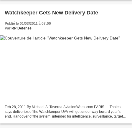
Watchkeeper Gets New Delivery Date
Publié le 01/03/2011 à 07:00
Par
RP Defense
Feb 28, 2011 By Michael A. Taverna AviationWeek.com PARIS — Thales
says deliveries of the Watchkeeper UAV will get under way toward year’s
end. Handover of the system, intended for intelligence, surveillance, target
acquisition and reconnaissance, had...