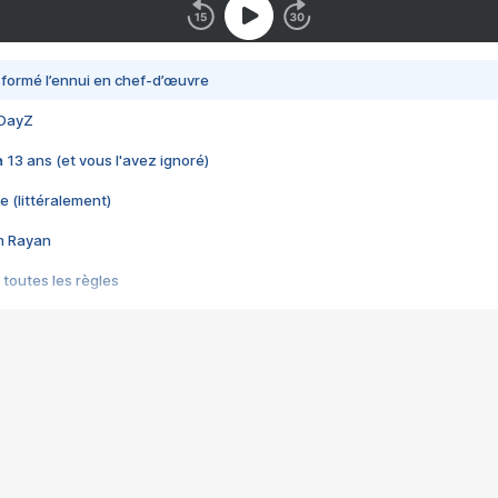
nsformé l’ennui en chef-d’œuvre
 DayZ
 a 13 ans (et vous l'avez ignoré)
e (littéralement)
im Rayan
 toutes les règles
s les jeux vidéo
us choquant de Rockstar ? - Le scandale BULLY
e plus moche de Steam
du RÊVE tourne au CAUCHEMAR
pendant 8 heures