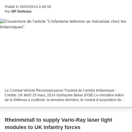
Publié le 26/03/2014 à 08:50
Par
RP Defense
Le Combat Vehicle Reconnaissance-Tracked de l’armée britannique -
Crédits: UK MoD 25 mars, 2014 Guillaume Belan (FOB) Le ministère letton
de la Défense a confirmé, la semaine dernière, le contrat d’acquisition de
120 véhicules blindés CVR-T (Combat Vehicle...
Rheinmetall to supply Vario-Ray laser light
modules to UK infantry forces