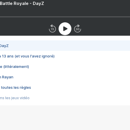
 Battle Royale - DayZ
 DayZ
 a 13 ans (et vous l'avez ignoré)
e (littéralement)
im Rayan
 toutes les règles
s les jeux vidéo
us choquant de Rockstar ? - Le scandale BULLY
e plus moche de Steam
du RÊVE tourne au CAUCHEMAR