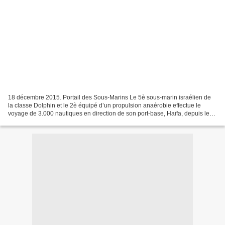
18 décembre 2015. Portail des Sous-Marins Le 5è sous-marin israélien de
la classe Dolphin et le 2è équipé d’un propulsion anaérobie effectue le
voyage de 3.000 nautiques en direction de son port-base, Haïfa, depuis le
chantier naval allemand où il a été...