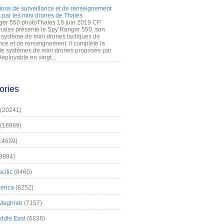
ions de surveillance et de renseignement
 par les mini drones de Thales
er 550 photoThales 18 juin 2019 CP
hales présente le Spy’Ranger 550, son
système de mini drones tactiques de
nce et de renseignement. Il complète la
 systèmes de mini drones proposée par
éployable en vingt...
ories
(20241)
(18989)
14639)
9884)
cific
(8460)
erica
(8252)
 Maghreb
(7157)
iddle East
(6838)