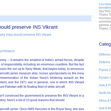
Les miss
boostées
Spy’Rang
Thales T
nouveau 
surveilla
gamme de
hould preserve INS Vikrant
Thales. D
Categ
y.intoday.in
Défense
ony -- it remains the smallest of India's armed forces, despite
Defence
 of responsibility, including an enormous coastline. But the fact
osen the run up to Navy Week, that begins today, to announce
France
(
aircraft carrier museum ship, scores spectacularly on the irony
Europe
(
mmemoration of the Indian Navy's blistering assault on the
ident, and the 1971 war in general, one in which INS Vikrant
Asia & Pa
 Pakistan with its floating fleet of strike aircraft.
North Am
asn't convinced the government to preserve the INS Vikrant in a
istory, here's a list of 10 good reasons that should:
Africa &
Gulf & M
t aircraft carrier. Once HMS Hercules in the Royal Navy, she was