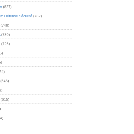
er
(827)
m Défense Sécurité
(782)
(748)
A
(730)
y
(726)
5)
5)
54)
(646)
9)
(615)
)
4)