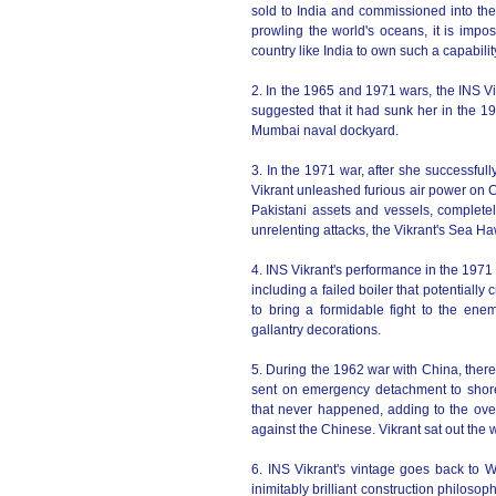
sold to India and commissioned into the I
prowling the world's oceans, it is impo
country like India to own such a capabilit
2. In the 1965 and 1971 wars, the INS V
suggested that it had sunk her in the 19
Mumbai naval dockyard.
3. In the 1971 war, after she successfu
Vikrant unleashed furious air power on 
Pakistani assets and vessels, completel
unrelenting attacks, the Vikrant's Sea H
4. INS Vikrant's performance in the 197
including a failed boiler that potentially
to bring a formidable fight to the en
gallantry decorations.
5. During the 1962 war with China, there 
sent on emergency detachment to shore a
that never happened, adding to the overal
against the Chinese. Vikrant sat out the wa
6. INS Vikrant's vintage goes back to Wo
inimitably brilliant construction philoso