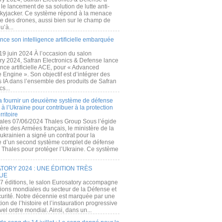
e lancement de sa solution de lutte anti-
kyjacker. Ce système répond à la menace
te des drones, aussi bien sur le champ de
u’à...
nce son intelligence artificielle embarquée
 19 juin 2024 À l’occasion du salon
ry 2024, Safran Electronics & Defense lance
gence artificielle ACE, pour « Advanced
 Engine ». Son objectif est d’intégrer des
s IA dans l’ensemble des produits de Safran
cs...
a fournir un deuxième système de défense
à l’Ukraine pour contribuer à la protection
rritoire
ales 07/06/2024 Thales Group Sous l’égide
ère des Armées français, le ministère de la
ukrainien a signé un contrat pour la
re d’un second système complet de défense
 Thales pour protéger l’Ukraine. Ce système
ORY 2024 : UNE ÉDITION TRÈS
UE
7 éditions, le salon Eurosatory accompagne
tions mondiales du secteur de la Défense et
curité. Notre décennie est marquée par une
ion de l’histoire et l’instauration progressive
el ordre mondial. Ainsi, dans un...