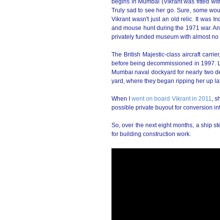
begins in Mumbai (Vikrant was fitted wit
Truly sad to see her go. Sure, some woul
Vikrant wasn't just an old relic. It was Ind
and mouse hunt during the 1971 war. And 
privately funded museum with almost no
The British Majestic-class aircraft carri
before being decommissioned in 1997. La
Mumbai naval dockyard for nearly two d
yard, where they began ripping her up la
When I
went on board Vikrant in 2011
, s
possible private buyout for conversion 
So, over the next eight months, a ship ste
for building construction work.