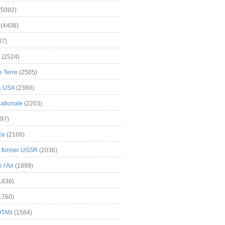
(5092)
(4408)
37)
(2524)
 Terre
(2505)
& USA
(2360)
ationale
(2203)
97)
ce
(2166)
& former USSR
(2036)
l'Air
(1899)
1838)
1760)
OTAN
(1584)