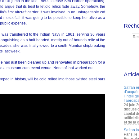
h a ski jump in the late 1980s to ease Sea Harrier operations).
d argue that its best to let old relics fade away. Somehow, the
ia's first aircraft carrier. It was involved in an unforgettable cat
most of all, it was going to be possible to keep her alive as a
 public expense.
Reche
er, was transferred to the Indian Navy in 1961, serving 36 years
nguishing as a half-hearted, mostly out-of-bounds relic at the
ecades, she was finally towed to a south Mumbai shipbreaking
te last week.
he had just been cleaned up and renovated in preparation for a
into a museum-cum-event venue. None of that worked out.
Articl
eped in history, will be cold rolled into those twisted steel bars
Safran e
d’acquéri
l’intelli
l’aérospa
24 juin 
discussi
capital d
artificie
et de la 
Safran l
Paris, le
Eurosato