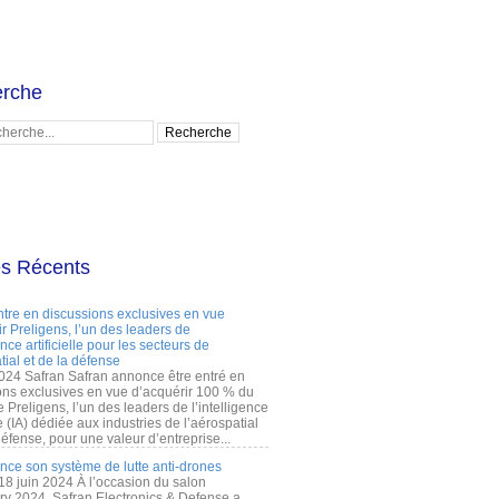
rche
es Récents
ntre en discussions exclusives en vue
r Preligens, l’un des leaders de
gence artificielle pour les secteurs de
tial et de la défense
2024 Safran Safran annonce être entré en
ons exclusives en vue d’acquérir 100 % du
e Preligens, l’un des leaders de l’intelligence
lle (IA) dédiée aux industries de l’aérospatial
défense, pour une valeur d’entreprise...
ance son système de lutte anti-drones
 18 juin 2024 À l’occasion du salon
ry 2024, Safran Electronics & Defense a