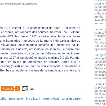
Collecte 
sang vers
rant aircraft carrier museum ship
22.06.20
nationale
collecte
armées s
Invalide
annuel,..
s, l'INS Vikrant, à un courtier maritime pour 10 millions de
Le Forum
 enchères, ont rapporté des sources mercredi. L'INS Vikrant,
source: 
l’initiat
m de HMS Hercules en 1957, a joué un rôle clé dans le blocus
de la DC
nu le Bangladesh) au cours de la guerre indo-pakistanaise de
l’Armée 
 a été vendu à une compagnie nommée I.B. Commercial Pvt Ltd.
(Structur
emorquer le navire", ont indiqué les sources. Le navire était
opération
remier porte-avions de la marine indienne. Après avoir servi
Bourget 
n janvier 1997 et transformé en musée maritime à Cuffe Parade,
hélicopt
18.06.20
2012 en raison de problèmes de sécurité. Après que le
53ème éd
shtra (ouest) ait fait part de son incapacité à maintenir le
l’Aérona
Bombay ait également refusé de le vendre aux enchères, le
de découv
hélicopt
du minist
Le futur
se prépa
Repost
0
photo Th
IVEN, la 
mise en r
cific
india
navy
ins vikrant
porte-avions
aircraft carrier
de la dé
Avec IVEN