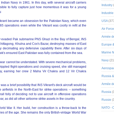
ndian Navy in 1961. In this day, with several aircraft carriers
Industry
ssible to fully capture just how momentous it was for a young
y.
Industrie
ikrant became an obsession for the Pakistan Navy, which even
USA
(37
65 operations even while the Vikrant was coolly in refit at the
Air Force
Armée de
lly evaded Pak submarine PNS Ghazi in the Bay of Bengal, INS
Chittagong, Khulna and Cox's Bazar, destroying masses of East
Europe 
y decimating any defensive capability there. After six days of
Marine N
awk's ensured East Pakistan was fully contained from the sea.
Navy
(21
1 war cannot be understated. With severe mechanical problems,
 crippled flight operations and cruising speed, she still managed
Aerospa
emy, earning her crew 2 Maha Vir Chakra and 12 Vir Chakra
Russia 
Armée de 
was a brief possibility that INS Vikrant's deck aircraft would be
irfields in the North-East for strike operations -- something
Russia
(
l folly of deciding not to use aircraft in offensive operations
r, as did all other airborne strike assets in the country.
Russie
(
NATO - 
rld War II. Her build, her construction is a throw-back to the
phies of the age. She remains the only British-vintage World War