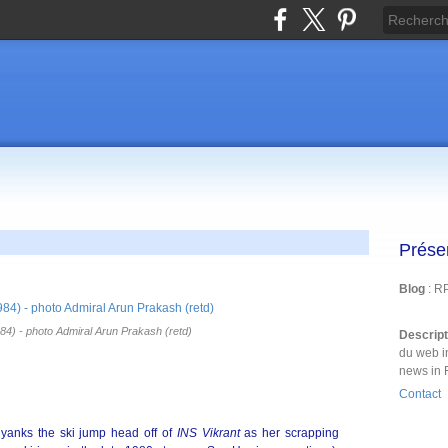
Prése
Blog
: R
84) - photo Admiral Arun Prakash (retd)
Descrip
du web i
news in 
Contact
 yanks the ski jump head off of
INS Vikrant
as her scrapping