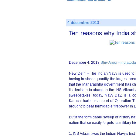
4 décembre 2013
Ten reasons why India s
December 4, 2013
Shiv Aroor - indiatoda
New Delhi - The Indian Navy is used to ir
having in sheer quantity, the largest area
that the Maharashtra government has ch
its decision to abandon the INS Vikrant 
sweepstakes: today, Navy Day, is a co
Karachi harbour as part of Operation Tr
brought to bear formidable firepower in East
But if the formidable sweep of history h
nation that so easily forgets its military h
1. INS Vikrant was the Indian Navy's firs