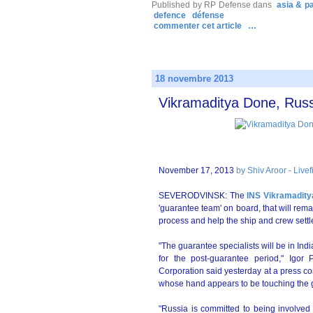
Published by RP Defense
dans
asia & pa
defence
défense
commenter cet article
…
18 novembre 2013
Vikramaditya Done, Russ
November 17, 2013
by Shiv Aroor - Livefi
SEVERODVINSK: The
INS Vikramadity
'guarantee team' on board, that will rema
process and help the ship and crew settl
"The guarantee specialists will be in Indi
for the post-guarantee period," Igor 
Corporation said yesterday at a press c
whose hand appears to be touching the
"Russia is committed to being involved 