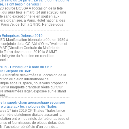
de sang du 14 juillet : Le sang donné pour le
é, ils ont besoin de vous !
20 source DCSSA À l'occasion de la fête
, qui aura lieu le mardi 14 juillet 2020, une
 de sang exceptionnelle en soutien aux
era organisée, à Paris, Hôtel national des
s Paris 7e, de 10h à 17h30. Rendez-vous
.
 Entreprises Défense 2019
FED Manifestation biennale créée en 1989 à
ive conjointe de la CCI Val-d’Oise/ Yvelines et
MAT (Direction Centrale du Matériel de
de Terre) devenue en 2010 la SIMMT
e Intégrée du Maintien en condition
nelle...
2019 - Embarquez à bord du futur
ère Guépard en 360°
19 Ministère des Armées A l’occasion de la
ition du Salon International de
utique et de l’Espace, nous vous proposons
rir la maquette grandeur réelle du futur
ère interarmées léger, exposée sur le stand
ère...
 de la supply chain aéronautique sécurisée
re grâce aux technologies de Thales
ales 17 juin 2019 CP Thales Thales lance
première plateforme digitale assurant la
elation entre industriels de l’aéronautique et
fense et fournisseurs de pièces détachées.
, l’acheteur bénéficie d’un tiers de...