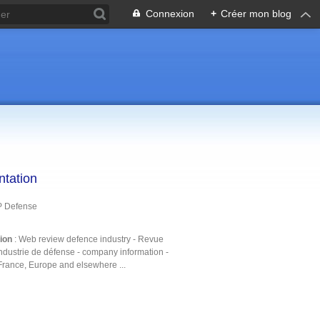
Connexion
+
Créer mon blog
ntation
P Defense
tion
: Web review defence industry - Revue
ndustrie de défense - company information -
France, Europe and elsewhere ...