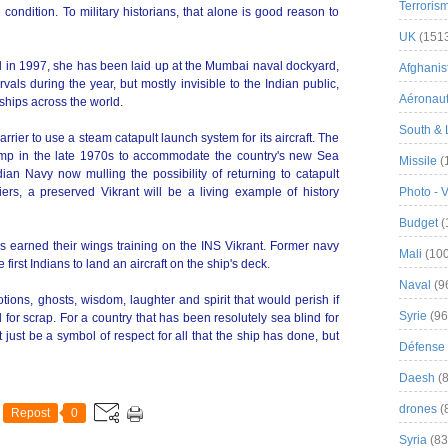
Terroris
able condition. To military historians, that alone is good reason to
UK
(151
 in 1997, she has been laid up at the Mumbai naval dockyard,
Afghanist
ervals during the year, but mostly invisible to the Indian public,
Aéronau
ships across the world.
South & 
carrier to use a steam catapult launch system for its aircraft. The
-jump in the late 1970s to accommodate the country's new Sea
Missile
(
dian Navy now mulling the possibility of returning to catapult
riers, a preserved Vikrant will be a living example of history
Photo - 
Budget
(
 earned their wings training on the INS Vikrant. Former navy
Mali
(100
irst Indians to land an aircraft on the ship's deck.
Naval
(9
motions, ghosts, wisdom, laughter and spirit that would perish if
Syrie
(96
for scrap. For a country that has been resolutely sea blind for
just be a symbol of respect for all that the ship has done, but
Défense 
Daesh
(8
drones
(
Repost
0
Syria
(83