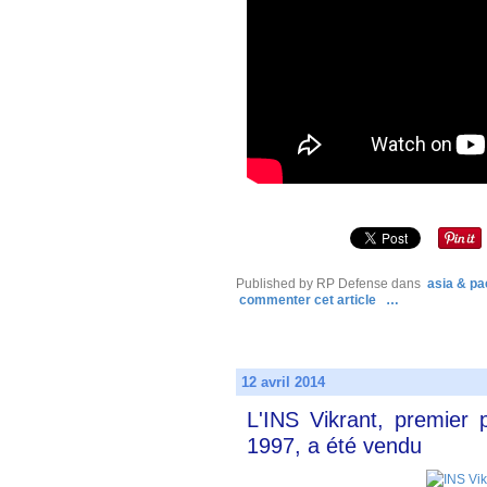
Published by RP Defense
dans
asia & pac
commenter cet article
…
12 avril 2014
L'INS Vikrant, premier
1997, a été vendu