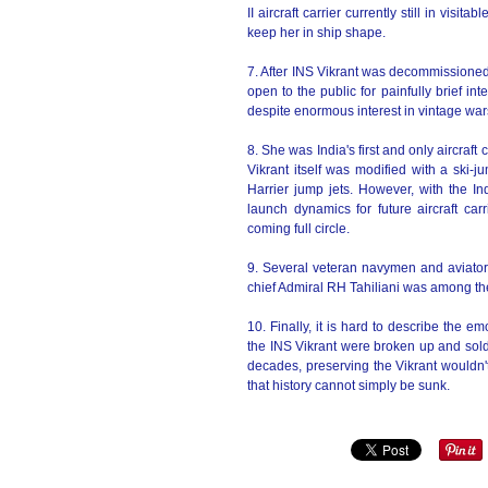
II aircraft carrier currently still in visit
keep her in ship shape.
7. After INS Vikrant was decommissioned
open to the public for painfully brief int
despite enormous interest in vintage war
8. She was India's first and only aircraft 
Vikrant itself was modified with a ski
Harrier jump jets. However, with the In
launch dynamics for future aircraft car
coming full circle.
9. Several veteran navymen and aviators
chief Admiral RH Tahiliani was among the f
10. Finally, it is hard to describe the e
the INS Vikrant were broken up and sold 
decades, preserving the Vikrant wouldn't 
that history cannot simply be sunk.