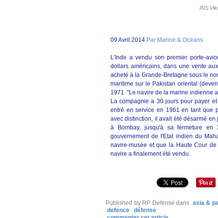
INS Vik
09 Avril 2014
Par Marine & Océans
L'Inde a vendu son premier porte-avion
dollars américains, dans une vente aux
acheté à la Grande-Bretagne sous le no
maritime sur le Pakistan oriental (deve
1971. "Le navire de la marine indienne
La compagnie a 30 jours pour payer et r
entré en service en 1961 en tant que p
avec distinction, il avait été désarmé e
à Bombay, jusqu'à sa fermeture en 
gouvernement de l'Etat indien du Mahara
navire-musée et que la Haute Cour de 
navire a finalement été vendu.
Published by RP Defense
dans
asia & pa
defence
défense
commenter cet article
…