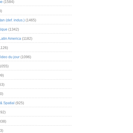
me
(1584)
3)
an (def. indus.)
(1465)
tique
(1342)
Latin America
(1182)
1126)
Video du jour
(1096)
1055)
9)
63)
0)
& Spatial
(925)
92)
838)
3)