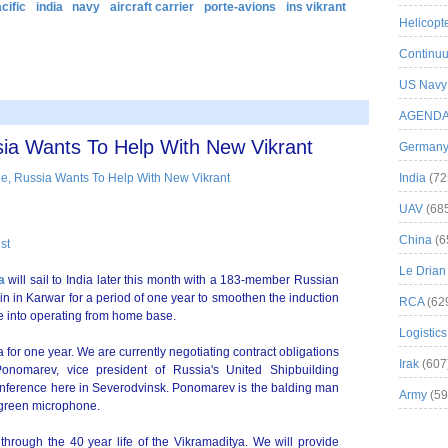
cific
india
navy
aircraft carrier
porte-avions
ins vikrant
Helicopt
Continuu
US Navy
AGEND
ia Wants To Help With New Vikrant
German
India
(72
UAV
(68
China
(6
st
Le Drian
a
will sail to India later this month with a 183-member Russian
in in Karwar for a period of one year to smoothen the induction
RCA
(62
e into operating from home base.
Logistics
a for one year. We are currently negotiating contract obligations
Irak
(607
Ponomarev, vice president of Russia's United Shipbuilding
onference here in Severodvinsk. Ponomarev is the balding man
Army
(59
 green microphone.
through the 40 year life of the Vikramaditya. We will provide