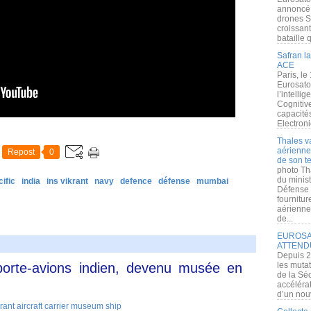
annoncé l
drones S
croissan
bataille q
Safran la
ACE
Paris, le
Eurosato
l’intelli
Cognitive
capacité
Electroni
Thales v
aérienne 
Repost
0
de son te
photo Th
du minist
ific
india
ins vikrant
navy
defence
défense
mumbai
Défense 
fournitu
aérienne
de...
EUROSAT
ATTEND
Depuis 2
 porte-avions indien, devenu musée en
les muta
de la Sé
accélérat
d’un nouv