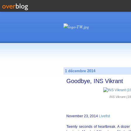
1 décembre 2014
Goodbye, INS Vikrant
INS Vikrant (19
November 23, 2014
Livefist
Twenty seconds of heartbreak. A dozer