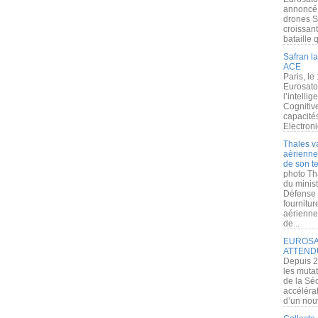
annoncé l
drones S
croissan
bataille q
Safran la
ACE
Paris, le
Eurosato
l’intelli
Cognitive
capacité
Electroni
Thales v
aérienne 
de son te
photo Th
du minist
Défense 
fournitu
aérienne
de...
EUROSAT
ATTEND
Depuis 2
les muta
de la Sé
accélérat
d’un nouv