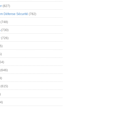
er
(827)
m Défense Sécurité
(782)
(748)
A
(730)
y
(726)
5)
5)
54)
(646)
9)
(615)
)
4)