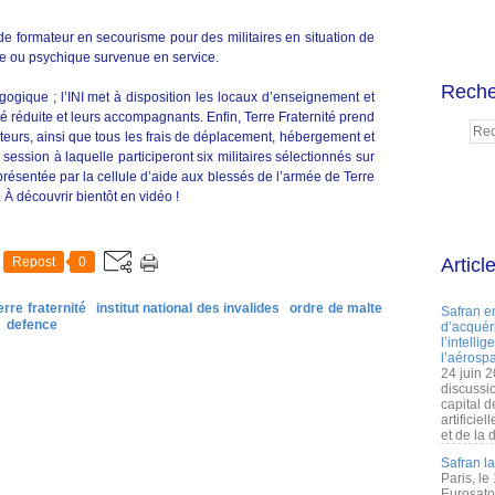
de formateur en secourisme pour des militaires en situation de
ue ou psychique survenue en service.
Reche
ogique ; l’INI met à disposition les locaux d’enseignement et
té réduite et leurs accompagnants. Enfin, Terre Fraternité prend
eurs, ainsi que tous les frais de déplacement, hébergement et
session à laquelle participeront six militaires sélectionnés sur
 présentée par la cellule d’aide aux blessés de l’armée de Terre
 À découvrir bientôt en vidéo !
Repost
0
Articl
erre fraternité
institut national des invalides
ordre de malte
Safran e
defence
d’acquéri
l’intelli
l’aérospa
24 juin 
discussi
capital d
artificie
et de la 
Safran l
Paris, le
Eurosato