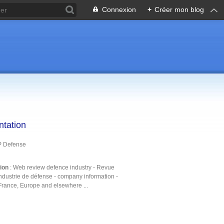
Connexion
+
Créer mon blog
ntation
P Defense
tion
: Web review defence industry - Revue
ndustrie de défense - company information -
France, Europe and elsewhere ...