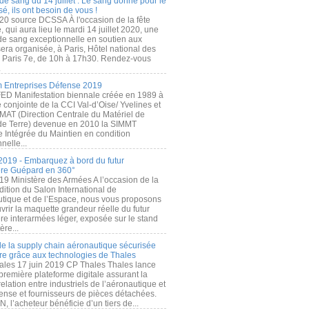
de sang du 14 juillet : Le sang donné pour le
é, ils ont besoin de vous !
20 source DCSSA À l'occasion de la fête
, qui aura lieu le mardi 14 juillet 2020, une
 de sang exceptionnelle en soutien aux
era organisée, à Paris, Hôtel national des
s Paris 7e, de 10h à 17h30. Rendez-vous
.
 Entreprises Défense 2019
FED Manifestation biennale créée en 1989 à
ive conjointe de la CCI Val-d’Oise/ Yvelines et
MAT (Direction Centrale du Matériel de
de Terre) devenue en 2010 la SIMMT
e Intégrée du Maintien en condition
nelle...
2019 - Embarquez à bord du futur
ère Guépard en 360°
19 Ministère des Armées A l’occasion de la
ition du Salon International de
utique et de l’Espace, nous vous proposons
rir la maquette grandeur réelle du futur
ère interarmées léger, exposée sur le stand
ère...
 de la supply chain aéronautique sécurisée
re grâce aux technologies de Thales
ales 17 juin 2019 CP Thales Thales lance
première plateforme digitale assurant la
elation entre industriels de l’aéronautique et
fense et fournisseurs de pièces détachées.
, l’acheteur bénéficie d’un tiers de...