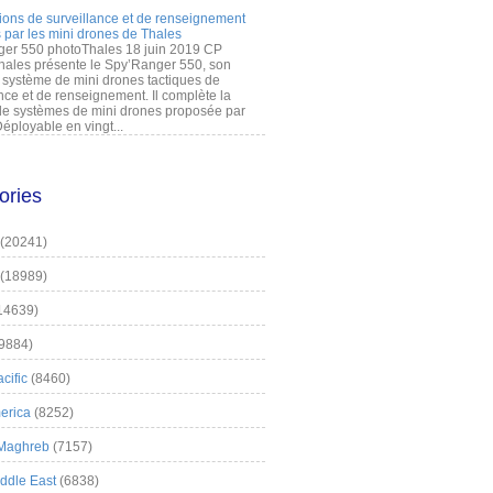
ions de surveillance et de renseignement
 par les mini drones de Thales
er 550 photoThales 18 juin 2019 CP
hales présente le Spy’Ranger 550, son
système de mini drones tactiques de
nce et de renseignement. Il complète la
 systèmes de mini drones proposée par
éployable en vingt...
ories
(20241)
(18989)
14639)
9884)
cific
(8460)
erica
(8252)
 Maghreb
(7157)
iddle East
(6838)