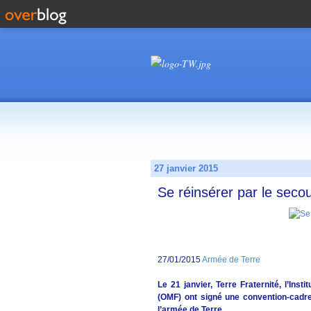
27 janvier 2015
Se réinsérer par le seco
27/01/2015
Armée de Terre
Le 21 janvier, Terre Fraternité, l’I
nstit
(OMF) ont signé une convention-cadre 
l’armée de Terre.