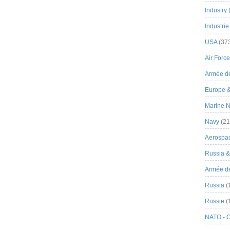
Industry
Industrie
USA
(37
Air Force
Armée de
Europe 
Marine N
Navy
(21
Aerospa
Russia 
Armée de 
Russia
(
Russie
(
NATO - 