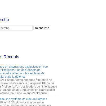
rche
es Récents
ntre en discussions exclusives en vue
r Preligens, l’un des leaders de
gence artificielle pour les secteurs de
tial et de la défense
2024 Safran Safran annonce être entré en
ons exclusives en vue d’acquérir 100 % du
e Preligens, l’un des leaders de l’intelligence
lle (IA) dédiée aux industries de l’aérospatial
défense, pour une valeur d’entreprise...
ance son système de lutte anti-drones
 18 juin 2024 À l’occasion du salon
ry 2024, Safran Electronics & Defense a