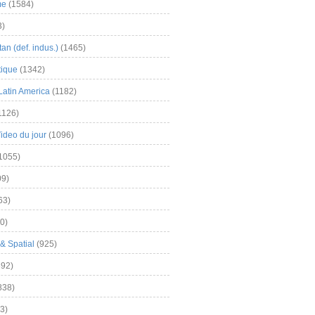
me
(1584)
3)
an (def. indus.)
(1465)
tique
(1342)
Latin America
(1182)
1126)
Video du jour
(1096)
1055)
9)
63)
0)
& Spatial
(925)
92)
838)
3)