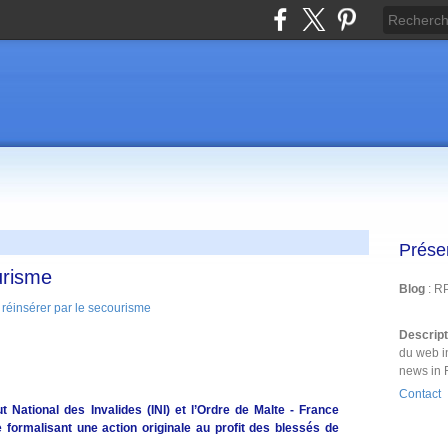
Prése
urisme
Blog
: R
Descrip
du web i
news in 
Contact
ut National des Invalides (INI) et l’Ordre de Malte - France
formalisant une action originale au profit des blessés de