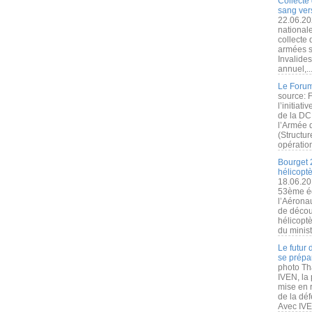
Collecte 
sang vers
22.06.20
nationale
collecte
armées s
Invalide
annuel,..
Le Forum
source: 
l’initiat
de la DC
l’Armée 
(Structur
opération
Bourget 
hélicopt
18.06.20
53ème éd
l’Aérona
de découv
hélicopt
du minist
Le futur
se prépa
photo Th
IVEN, la 
mise en r
de la dé
Avec IVEN