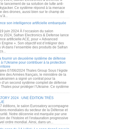
e lancement de sa solution de lutte anti-
kyjacker. Ce système répond à la menace
te des drones, aussi bien sur le champ de
u’à...
nce son intelligence artificielle embarquée
 19 juin 2024 À l’occasion du salon
ry 2024, Safran Electronics & Defense lance
gence artificielle ACE, pour « Advanced
 Engine ». Son objectif est d’intégrer des
s IA dans l’ensemble des produits de Safran
cs...
a fournir un deuxième système de défense
à l’Ukraine pour contribuer à la protection
rritoire
ales 07/06/2024 Thales Group Sous l’égide
ère des Armées français, le ministère de la
ukrainien a signé un contrat pour la
re d’un second système complet de défense
 Thales pour protéger l’Ukraine. Ce système
ORY 2024 : UNE ÉDITION TRÈS
UE
7 éditions, le salon Eurosatory accompagne
tions mondiales du secteur de la Défense et
curité. Notre décennie est marquée par une
ion de l’histoire et l’instauration progressive
el ordre mondial. Ainsi, dans un...