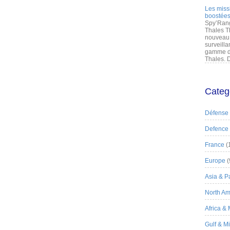
Les miss
boostées
Spy’Rang
Thales T
nouveau 
surveilla
gamme de
Thales. D
Categ
Défense
Defence
France
(
Europe
(
Asia & Pa
North Am
Africa &
Gulf & M