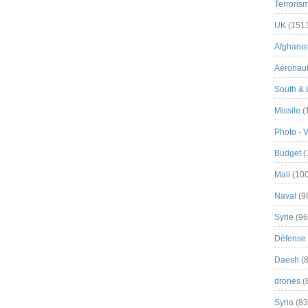
Terroris
UK
(151
Afghanist
Aéronau
South & 
Missile
(
Photo - 
Budget
(
Mali
(100
Naval
(9
Syrie
(96
Défense 
Daesh
(8
drones
(
Syria
(83