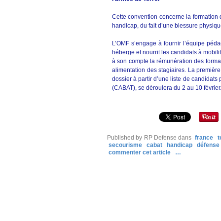
Cette convention concerne la formation 
handicap, du fait d’une blessure physiq
L’OMF s’engage à fournir l’équipe pédag
héberge et nourrit les candidats à mobili
à son compte la rémunération des format
alimentation des stagiaires. La première 
dossier à partir d’une liste de candidats
(CABAT), se déroulera du 2 au 10 février.
Published by RP Defense
dans
france
t
secourisme
cabat
handicap
défense
commenter cet article
…