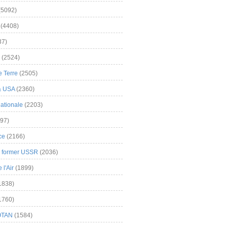
(5092)
(4408)
37)
(2524)
 Terre
(2505)
& USA
(2360)
ationale
(2203)
97)
ce
(2166)
& former USSR
(2036)
l'Air
(1899)
1838)
1760)
OTAN
(1584)