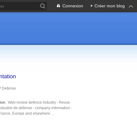
Connexion
+
Créer mon blog
ntation
P Defense
tion
: Web review defence industry - Revue
ndustrie de défense - company information -
France, Europe and elsewhere ...