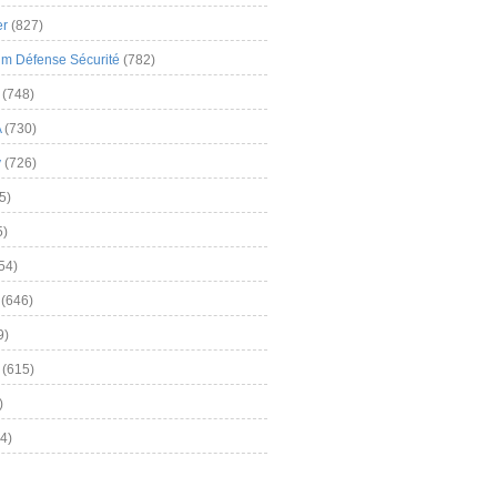
er
(827)
m Défense Sécurité
(782)
(748)
A
(730)
y
(726)
5)
5)
54)
(646)
9)
(615)
)
4)