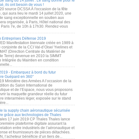
de sang du 14 juillet : Le sang donné pour le
é, ils ont besoin de vous !
20 source DCSSA À l'occasion de la fête
, qui aura lieu le mardi 14 juillet 2020, une
 de sang exceptionnelle en soutien aux
era organisée, à Paris, Hôtel national des
s Paris 7e, de 10h à 17h30. Rendez-vous
.
 Entreprises Défense 2019
FED Manifestation biennale créée en 1989 à
ive conjointe de la CCI Val-d’Oise/ Yvelines et
MAT (Direction Centrale du Matériel de
de Terre) devenue en 2010 la SIMMT
e Intégrée du Maintien en condition
nelle...
2019 - Embarquez à bord du futur
ère Guépard en 360°
19 Ministère des Armées A l’occasion de la
ition du Salon International de
utique et de l’Espace, nous vous proposons
rir la maquette grandeur réelle du futur
ère interarmées léger, exposée sur le stand
ère...
 de la supply chain aéronautique sécurisée
re grâce aux technologies de Thales
ales 17 juin 2019 CP Thales Thales lance
première plateforme digitale assurant la
elation entre industriels de l’aéronautique et
fense et fournisseurs de pièces détachées.
, l’acheteur bénéficie d’un tiers de...