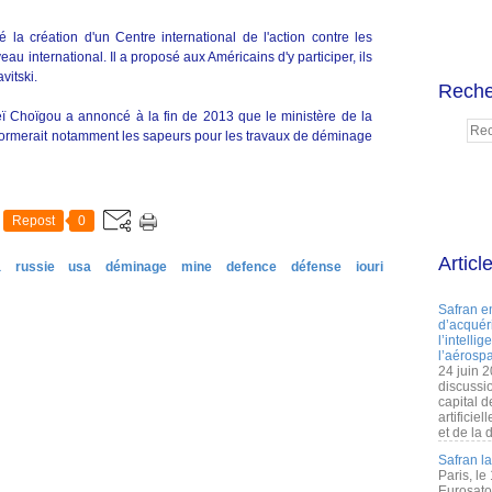
la création d'un Centre international de l'action contre les
eau international. Il a proposé aux Américains d'y participer, ils
vitski.
Reche
ï Choïgou a annoncé à la fin de 2013 que le ministère de la
 formerait notamment les sapeurs pour les travaux de déminage
Repost
0
Articl
a
russie
usa
déminage
mine
defence
défense
iouri
Safran e
d’acquéri
l’intelli
l’aérospa
24 juin 
discussi
capital d
artificie
et de la 
Safran l
Paris, le
Eurosato