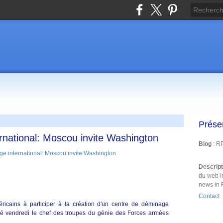
Prése
rnational: Moscou invite Washington
Blog
: R
Descrip
du web i
news in 
Contact
méricains à participer à la création d'un centre de déminage
ncé vendredi le chef des troupes du génie des Forces armées