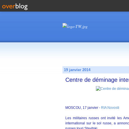
19 janvier 2014
Centre de déminage inte
MOSCOU, 17 janvier -
RIA Novosti
Les militaires russes ont invité les A
international sur le sol russe, a anno
russes Iouri Stavitski.