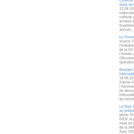
Collecte 
sang vers
22.06.20
nationale
collecte
armées s
Invalide
annuel,..
Le Forum
source: 
l’initiat
de la DC
l’Armée 
(Structur
opération
Bourget 
hélicopt
18.06.20
53ème éd
l’Aérona
de découv
hélicopt
du minist
Le futur
se prépa
photo Th
IVEN, la 
mise en r
de la dé
Avec IVEN