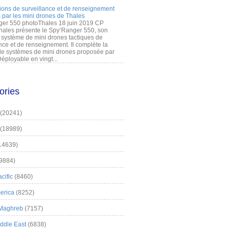
ions de surveillance et de renseignement
 par les mini drones de Thales
er 550 photoThales 18 juin 2019 CP
hales présente le Spy’Ranger 550, son
système de mini drones tactiques de
nce et de renseignement. Il complète la
 systèmes de mini drones proposée par
éployable en vingt...
ories
(20241)
(18989)
14639)
9884)
cific
(8460)
erica
(8252)
 Maghreb
(7157)
iddle East
(6838)