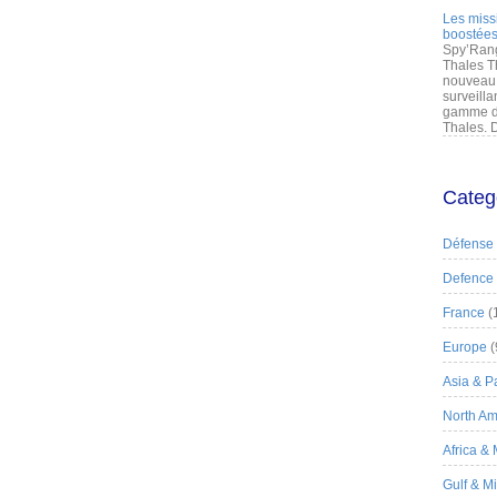
Les miss
boostées
Spy’Rang
Thales T
nouveau 
surveilla
gamme de
Thales. D
Categ
Défense
Defence
France
(
Europe
(
Asia & Pa
North Am
Africa &
Gulf & M