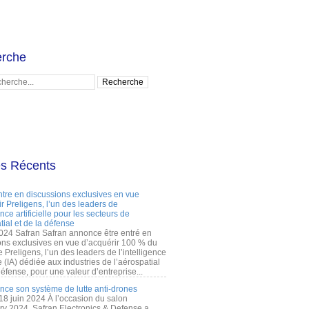
rche
es Récents
ntre en discussions exclusives en vue
r Preligens, l’un des leaders de
gence artificielle pour les secteurs de
tial et de la défense
2024 Safran Safran annonce être entré en
ons exclusives en vue d’acquérir 100 % du
e Preligens, l’un des leaders de l’intelligence
lle (IA) dédiée aux industries de l’aérospatial
défense, pour une valeur d’entreprise...
ance son système de lutte anti-drones
 18 juin 2024 À l’occasion du salon
ry 2024, Safran Electronics & Defense a