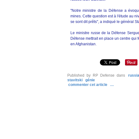
"Notre ministre de la Défense a évoqué 
mines. Cette question est à l'étude au niv
se sont dit prêts", a indiqué le général Sta
Le ministre russe de la Défense Sergue
Défense mettrait en place un centre qui
en Afghanistan.
Published by RP Defense
dans
russi
stavitski
génie
commenter cet article
…