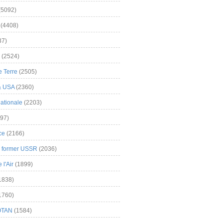
(5092)
(4408)
37)
(2524)
 Terre
(2505)
& USA
(2360)
ationale
(2203)
97)
ce
(2166)
& former USSR
(2036)
l'Air
(1899)
1838)
1760)
OTAN
(1584)