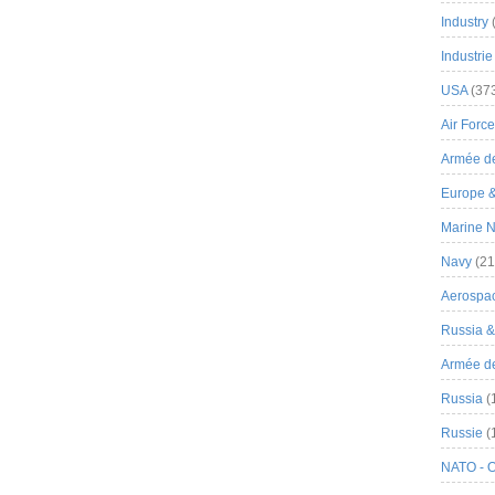
Industry
Industrie
USA
(37
Air Force
Armée de
Europe 
Marine N
Navy
(21
Aerospa
Russia 
Armée de 
Russia
(
Russie
(
NATO - 