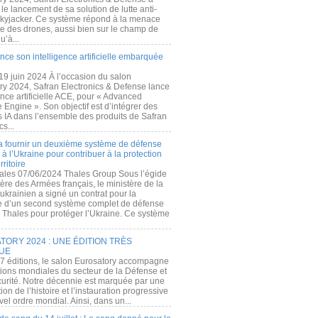
e lancement de sa solution de lutte anti-
kyjacker. Ce système répond à la menace
te des drones, aussi bien sur le champ de
u’à...
nce son intelligence artificielle embarquée
 19 juin 2024 À l’occasion du salon
ry 2024, Safran Electronics & Defense lance
gence artificielle ACE, pour « Advanced
 Engine ». Son objectif est d’intégrer des
s IA dans l’ensemble des produits de Safran
cs...
a fournir un deuxième système de défense
à l’Ukraine pour contribuer à la protection
rritoire
ales 07/06/2024 Thales Group Sous l’égide
ère des Armées français, le ministère de la
ukrainien a signé un contrat pour la
re d’un second système complet de défense
 Thales pour protéger l’Ukraine. Ce système
ORY 2024 : UNE ÉDITION TRÈS
UE
7 éditions, le salon Eurosatory accompagne
tions mondiales du secteur de la Défense et
curité. Notre décennie est marquée par une
ion de l’histoire et l’instauration progressive
el ordre mondial. Ainsi, dans un...