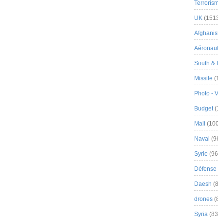
Terroris
UK
(151
Afghanist
Aéronau
South & 
Missile
(
Photo - 
Budget
(
Mali
(100
Naval
(9
Syrie
(96
Défense 
Daesh
(8
drones
(
Syria
(83