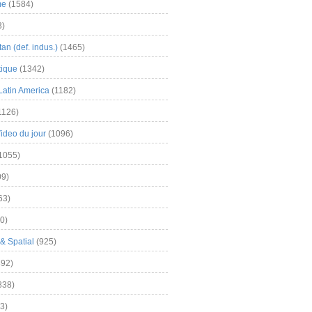
me
(1584)
3)
an (def. indus.)
(1465)
tique
(1342)
Latin America
(1182)
1126)
Video du jour
(1096)
1055)
9)
63)
0)
& Spatial
(925)
92)
838)
3)