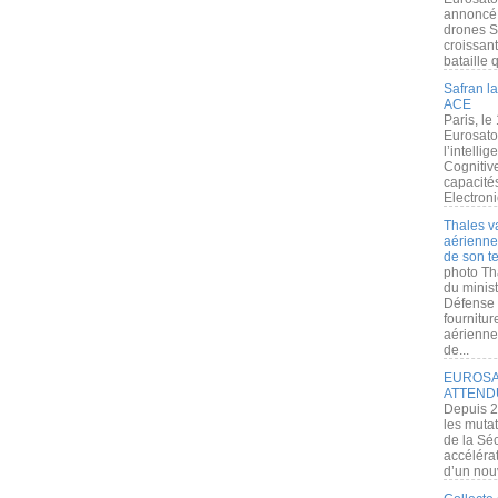
annoncé l
drones S
croissan
bataille q
Safran la
ACE
Paris, le
Eurosato
l’intelli
Cognitive
capacité
Electroni
Thales v
aérienne 
de son te
photo Th
du minist
Défense 
fournitu
aérienne
de...
EUROSAT
ATTEND
Depuis 2
les muta
de la Sé
accélérat
d’un nouv