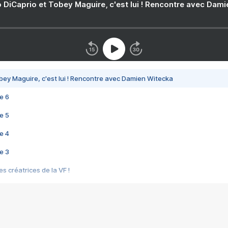
 DiCaprio et Tobey Maguire, c'est lui ! Rencontre avec Dam
bey Maguire, c'est lui ! Rencontre avec Damien Witecka
e 6
e 5
e 4
e 3
s créatrices de la VF !
e 2
e 1
e Mektoub My Love arrive enfin ! Rencontre avec Shaïn Boumedine et Sal