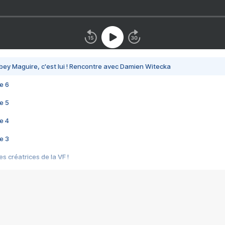
bey Maguire, c'est lui ! Rencontre avec Damien Witecka
e 6
e 5
e 4
e 3
s créatrices de la VF !
e 2
e 1
e Mektoub My Love arrive enfin ! Rencontre avec Shaïn Boumedine et Sal