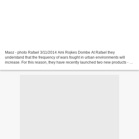
Maoz - photo Rafael 3/11/2014 Ami Rojkes Dombe At Rafael they
understand that the frequency of wars fought in urban environments will
increase. For this reason, they have recently launched two new products - a
precision rocket and a tactical rotorcraft...