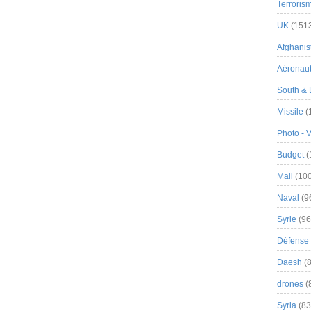
Terroris
UK
(151
Afghanist
Aéronau
South & 
Missile
(
Photo - 
Budget
(
Mali
(100
Naval
(9
Syrie
(96
Défense 
Daesh
(8
drones
(
Syria
(83