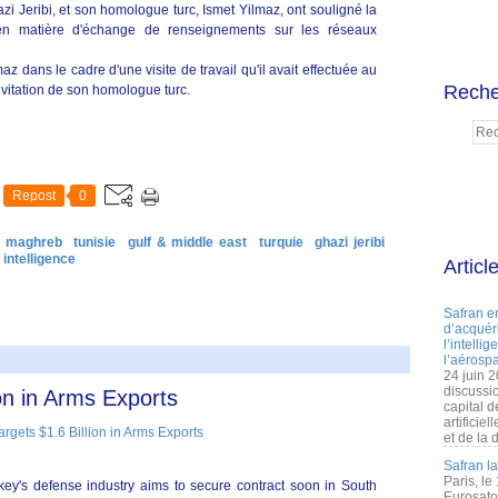
zi Jeribi, et son homologue turc, Ismet Yilmaz, ont souligné la
n en matière d'échange de renseignements sur les réseaux
az dans le cadre d'une visite de travail qu'il avait effectuée au
Reche
nvitation de son homologue turc.
Repost
0
& maghreb
tunisie
gulf & middle east
turquie
ghazi jeribi
intelligence
Articl
Safran e
d’acquéri
l’intelli
l’aérospa
24 juin 
discussi
ion in Arms Exports
capital d
artificie
et de la 
Safran l
Paris, le
key's defense industry aims to secure contract soon in South
Eurosato