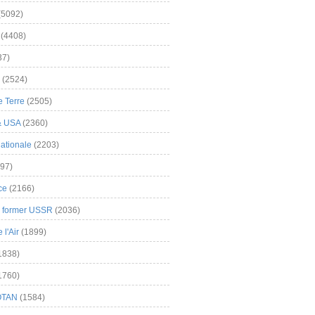
(5092)
(4408)
37)
(2524)
 Terre
(2505)
& USA
(2360)
ationale
(2203)
97)
ce
(2166)
& former USSR
(2036)
l'Air
(1899)
1838)
1760)
OTAN
(1584)