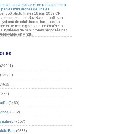
ions de surveillance et de renseignement
 par les mini drones de Thales
er 550 photoThales 18 juin 2019 CP
hales présente le Spy’Ranger 550, son
système de mini drones tactiques de
nce et de renseignement. Il complète la
 systèmes de mini drones proposée par
éployable en vingt...
ories
(20241)
(18989)
14639)
9884)
cific
(8460)
erica
(8252)
 Maghreb
(7157)
iddle East
(6838)