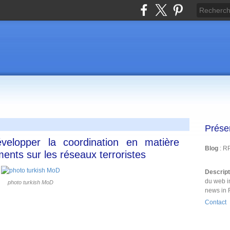
Prése
velopper la coordination en matière
Blog
: R
nts sur les réseaux terroristes
Descrip
du web i
photo turkish MoD
news in 
Contact