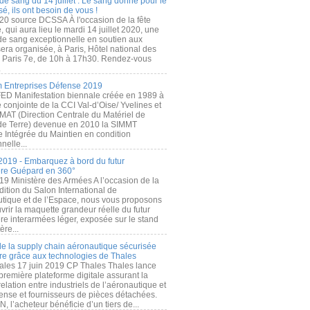
de sang du 14 juillet : Le sang donné pour le
é, ils ont besoin de vous !
20 source DCSSA À l'occasion de la fête
, qui aura lieu le mardi 14 juillet 2020, une
 de sang exceptionnelle en soutien aux
era organisée, à Paris, Hôtel national des
s Paris 7e, de 10h à 17h30. Rendez-vous
.
 Entreprises Défense 2019
FED Manifestation biennale créée en 1989 à
ive conjointe de la CCI Val-d’Oise/ Yvelines et
MAT (Direction Centrale du Matériel de
de Terre) devenue en 2010 la SIMMT
e Intégrée du Maintien en condition
nelle...
2019 - Embarquez à bord du futur
ère Guépard en 360°
19 Ministère des Armées A l’occasion de la
ition du Salon International de
utique et de l’Espace, nous vous proposons
rir la maquette grandeur réelle du futur
ère interarmées léger, exposée sur le stand
ère...
 de la supply chain aéronautique sécurisée
re grâce aux technologies de Thales
ales 17 juin 2019 CP Thales Thales lance
première plateforme digitale assurant la
elation entre industriels de l’aéronautique et
fense et fournisseurs de pièces détachées.
, l’acheteur bénéficie d’un tiers de...