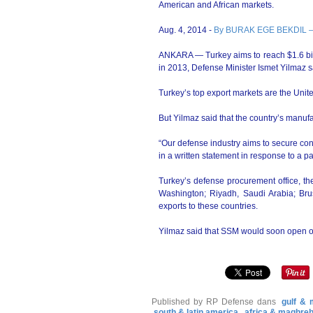
American and African markets.
Aug. 4, 2014 -
By BURAK EGE BEKDIL –
ANKARA — Turkey aims to reach $1.6 billi
in 2013, Defense Minister Ismet Yilmaz s
Turkey’s top export markets are the Unite
But Yilmaz said that the country’s manuf
“Our defense industry aims to secure con
in a written statement in response to a pa
Turkey’s defense procurement office, th
Washington; Riyadh, Saudi Arabia; Bru
exports to these countries.
Yilmaz said that SSM would soon open of
Published by RP Defense
dans
gulf & 
south & latin america
africa & maghre