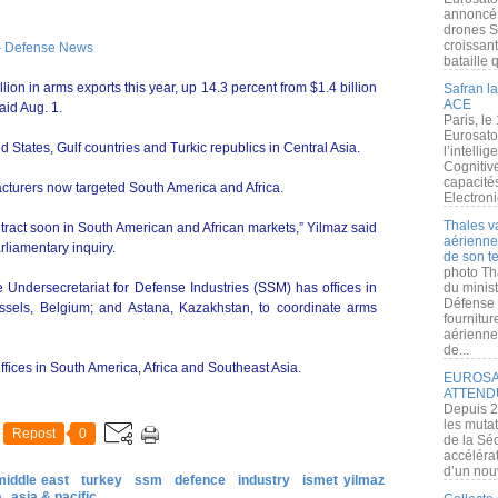
annoncé l
drones S
croissan
 Defense News
bataille q
on in arms exports this year, up 14.3 percent from $1.4 billion
Safran la
ACE
aid Aug. 1.
Paris, le
Eurosato
d States, Gulf countries and Turkic republics in Central Asia.
l’intelli
Cognitive
capacité
acturers now targeted South America and Africa.
Electroni
Thales v
tract soon in South American and African markets,” Yilmaz said
aérienne 
rliamentary inquiry.
de son te
photo Th
e Undersecretariat for Defense Industries (SSM) has offices in
du minist
Défense 
ssels, Belgium; and Astana, Kazakhstan, to coordinate arms
fournitu
aérienne
de...
fices in South America, Africa and Southeast Asia.
EUROSAT
ATTEND
Depuis 2
les muta
Repost
0
de la Sé
accélérat
d’un nouv
middle east
turkey
ssm
defence
industry
ismet yilmaz
b
asia & pacific