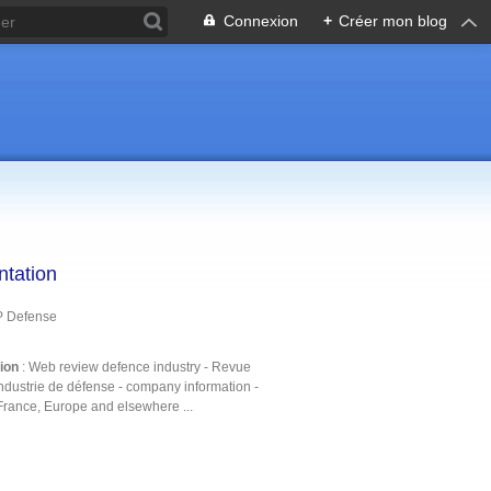
Connexion
+
Créer mon blog
ntation
P Defense
tion
: Web review defence industry - Revue
ndustrie de défense - company information -
France, Europe and elsewhere ...