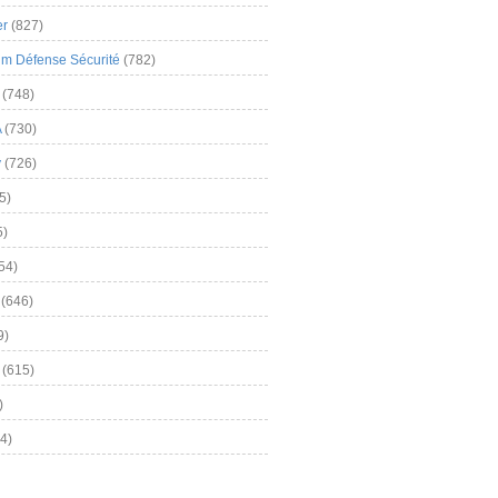
er
(827)
m Défense Sécurité
(782)
(748)
A
(730)
y
(726)
5)
5)
54)
(646)
9)
(615)
)
4)