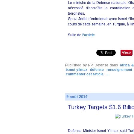
Le ministre de la Défense nationale, Gha
nécessité d'accroître la coordinatio
terroristes.
Ghazi Jeribi s'entretenait avec Ismet Yilm
cours de cette semaine, en Turquie, à l'i
Suite de
l’article
Published by RP Defense
dans
africa 
ismet yilmaz
défense
renseignement
commenter cet article
…
9 août 2014
Turkey Targets $1.6 Bill
Defense Minister Ismet Yilmaz said Tur