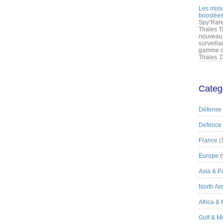
Les miss
boostées
Spy’Rang
Thales T
nouveau 
surveilla
gamme de
Thales. D
Categ
Défense
Defence
France
(
Europe
(
Asia & Pa
North Am
Africa &
Gulf & M