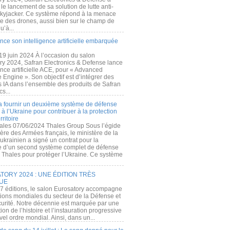
e lancement de sa solution de lutte anti-
kyjacker. Ce système répond à la menace
te des drones, aussi bien sur le champ de
u’à...
nce son intelligence artificielle embarquée
 19 juin 2024 À l’occasion du salon
ry 2024, Safran Electronics & Defense lance
gence artificielle ACE, pour « Advanced
 Engine ». Son objectif est d’intégrer des
s IA dans l’ensemble des produits de Safran
cs...
a fournir un deuxième système de défense
à l’Ukraine pour contribuer à la protection
rritoire
ales 07/06/2024 Thales Group Sous l’égide
ère des Armées français, le ministère de la
ukrainien a signé un contrat pour la
re d’un second système complet de défense
 Thales pour protéger l’Ukraine. Ce système
ORY 2024 : UNE ÉDITION TRÈS
UE
7 éditions, le salon Eurosatory accompagne
tions mondiales du secteur de la Défense et
curité. Notre décennie est marquée par une
ion de l’histoire et l’instauration progressive
el ordre mondial. Ainsi, dans un...