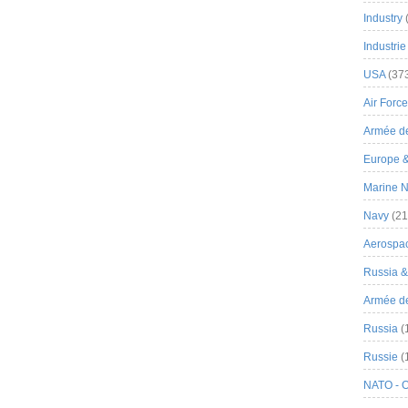
Industry
Industrie
USA
(37
Air Force
Armée de
Europe 
Marine N
Navy
(21
Aerospa
Russia 
Armée de 
Russia
(
Russie
(
NATO - 