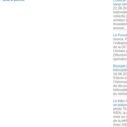
Collecte 
sang vers
22.06.20
nationale
collecte
armées s
Invalide
annuel,..
Le Forum
source: 
l’initiat
de la DC
l’Armée 
(Structur
opération
Bourget 
hélicopt
18.06.20
53ème éd
l’Aérona
de découv
hélicopt
du minist
Le futur
se prépa
photo Th
IVEN, la 
mise en r
de la dé
Avec IVEN