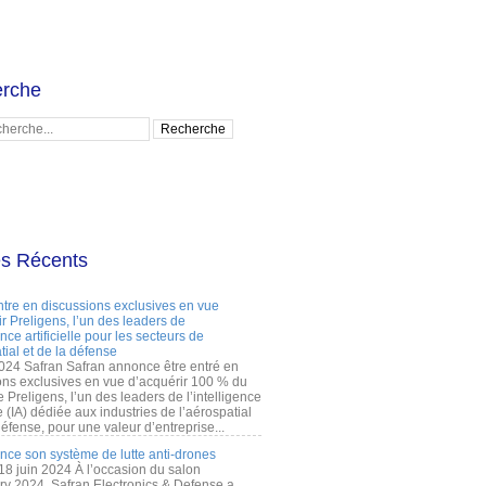
rche
es Récents
ntre en discussions exclusives en vue
r Preligens, l’un des leaders de
gence artificielle pour les secteurs de
tial et de la défense
2024 Safran Safran annonce être entré en
ons exclusives en vue d’acquérir 100 % du
e Preligens, l’un des leaders de l’intelligence
lle (IA) dédiée aux industries de l’aérospatial
défense, pour une valeur d’entreprise...
ance son système de lutte anti-drones
 18 juin 2024 À l’occasion du salon
ry 2024, Safran Electronics & Defense a