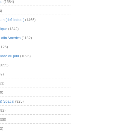
me
(1584)
3)
an (def. indus.)
(1465)
tique
(1342)
Latin America
(1182)
1126)
Video du jour
(1096)
1055)
9)
63)
0)
& Spatial
(925)
92)
838)
3)