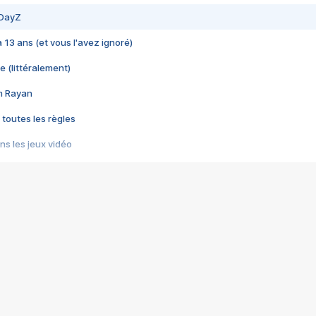
 DayZ
 a 13 ans (et vous l'avez ignoré)
e (littéralement)
im Rayan
 toutes les règles
s les jeux vidéo
us choquant de Rockstar ? - Le scandale BULLY
e plus moche de Steam
du RÊVE tourne au CAUCHEMAR
pendant 8 heures
it… à tort
umiliés par un jeu vidéo