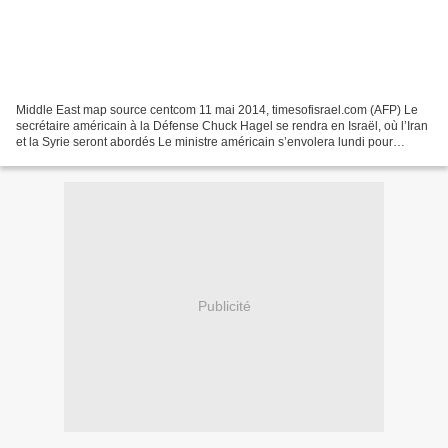
Middle East map source centcom 11 mai 2014, timesofisrael.com (AFP) Le
secrétaire américain à la Défense Chuck Hagel se rendra en Israël, où l’Iran
et la Syrie seront abordés Le ministre américain s’envolera lundi pour
Jeddah (Arabie saoudite) où il participera...
Publicité