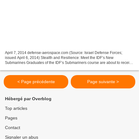
April 7, 2014 defense-aerospace.com (Source: Israel Defense Forces;
issued April 6, 2014) Stealth and Resilience: Meet the IDF’s New
Submarines Graduates of the IDF’s Submariners course are about to receive
a more advance training regimen, in order to...
< Page précédente
Page suivante >
Hébergé par Overblog
Top articles
Pages
Contact
Signaler un abus