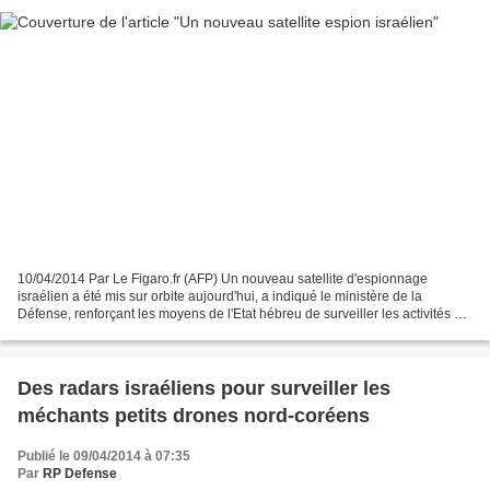
10/04/2014 Par Le Figaro.fr (AFP) Un nouveau satellite d'espionnage
israélien a été mis sur orbite aujourd'hui, a indiqué le ministère de la
Défense, renforçant les moyens de l'Etat hébreu de surveiller les activités de
son ennemi iranien. Le satellite...
Des radars israéliens pour surveiller les
méchants petits drones nord-coréens
Publié le 09/04/2014 à 07:35
Par
RP Defense