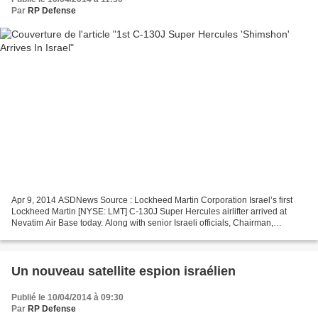
Par
RP Defense
Apr 9, 2014 ASDNews Source : Lockheed Martin Corporation Israel’s first
Lockheed Martin [NYSE: LMT] C-130J Super Hercules airlifter arrived at
Nevatim Air Base today. Along with senior Israeli officials, Chairman,
President and CEO Marillyn Hewson attended...
Un nouveau satellite espion israélien
Publié le 10/04/2014 à 09:30
Par
RP Defense