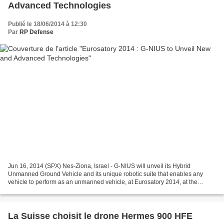
Advanced Technologies
Publié le 18/06/2014 à 12:30
Par
RP Defense
Jun 16, 2014 (SPX) Nes-Ziona, Israel - G-NIUS will unveil its Hybrid
Unmanned Ground Vehicle and its unique robotic suite that enables any
vehicle to perform as an unmanned vehicle, at Eurosatory 2014, at the
Company's exhibition booth, Israel National...
La Suisse choisit le drone Hermes 900 HFE