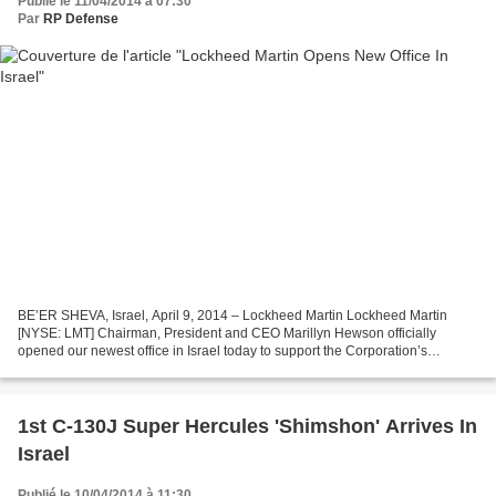
Publié le 11/04/2014 à 07:30
Par
RP Defense
BE’ER SHEVA, Israel, April 9, 2014 – Lockheed Martin Lockheed Martin
[NYSE: LMT] Chairman, President and CEO Marillyn Hewson officially
opened our newest office in Israel today to support the Corporation’s
growing presence in that important country. The...
1st C-130J Super Hercules 'Shimshon' Arrives In
Israel
Publié le 10/04/2014 à 11:30