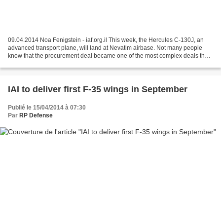
09.04.2014 Noa Fenigstein - iaf.org.il This week, the Hercules C-130J, an
advanced transport plane, will land at Nevatim airbase. Not many people
know that the procurement deal became one of the most complex deals the
IAF has ever known. What is behind...
IAI to deliver first F-35 wings in September
Publié le 15/04/2014 à 07:30
Par
RP Defense