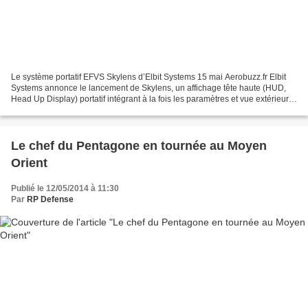
Le système portatif EFVS Skylens d’Elbit Systems 15 mai Aerobuzz.fr Elbit
Systems annonce le lancement de Skylens, un affichage tête haute (HUD,
Head Up Display) portatif intégrant à la fois les paramètres et vue extérieure
améliorée (EFVS, Enhanced Flight...
Le chef du Pentagone en tournée au Moyen
Orient
Publié le 12/05/2014 à 11:30
Par
RP Defense