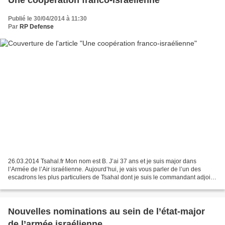
Une coopération franco-israélienne
Publié le 30/04/2014 à 11:30
Par
RP Defense
26.03.2014 Tsahal.fr Mon nom est B. J’ai 37 ans et je suis major dans
l’Armée de l’Air israélienne. Aujourd’hui, je vais vous parler de l’un des
escadrons les plus particuliers de Tsahal dont je suis le commandant adjoint
: l’Escadron des “Défenseurs...
Nouvelles nominations au sein de l’état-major
de l’armée israélienne