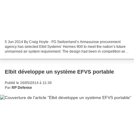
5 Jun 2014 By Craig Hoyle - FG Switzerland’s Armasuisse procurement
agency has selected Elbit Systems’ Hermes 900 to meet the nation’s future
unmanned air system requirement. The design had been in competition with
Israel Aerospace Industries’ Super Heron...
Elbit développe un système EFVS portable
Publié le 16/05/2014 à 11:30
Par
RP Defense