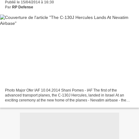
Publié le 15/04/2014 à 16:30
Par
RP Defense
Photo Major Ofer IAF 10.04.2014 Shani Pomes - IAF The first of the
advanced transport planes, the C-130J Hercules, landed in Israel At an
exciting ceremony at the new home of the planes - Nevatim airbase - the
"Elephants" squadron sign was pasted on the...