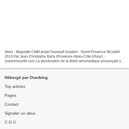
Istres - Maquette CMM projet Dassault Aviation - Ouest Provence 08 juillet
2013 Par Jean-Christophe Barla (Provence-Alpes-Côte d'Azur) -
Usinenouvelle.com La structuration de la filière aéronautique provençale se
poursuit. Après le projet Henri Fabre,...
Hébergé par Overblog
Top articles
Pages
Contact
Signaler un abus
C.G.U.