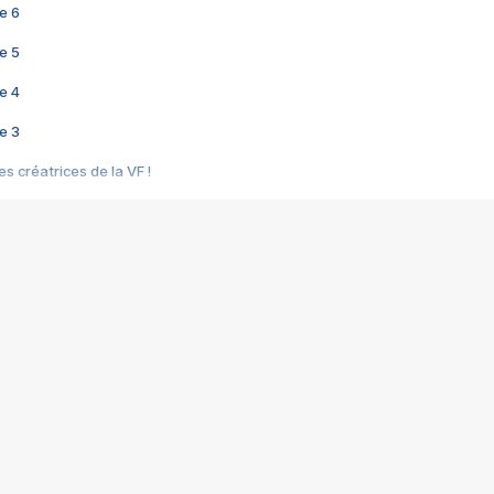
e 6
e 5
e 4
e 3
s créatrices de la VF !
e 2
e 1
e Mektoub My Love arrive enfin ! Rencontre avec Shaïn Boumedine et Sal
i : après Toni en famille
elle réalise le bouleversant Dites lui que je l'aime
ais ! Rencontre autour de Vie privée de Rebecca Zlotowski
 de Marguerite, Grave... Rencontre avec Ella Rumpf
 Les Rêveurs, un film intime sur la santé mentale