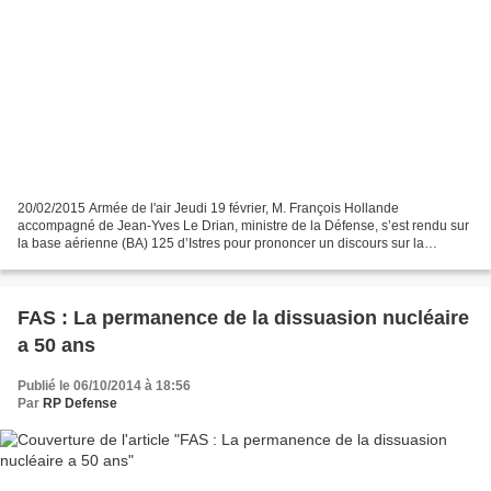
20/02/2015 Armée de l'air Jeudi 19 février, M. François Hollande
accompagné de Jean-Yves Le Drian, ministre de la Défense, s’est rendu sur
la base aérienne (BA) 125 d’Istres pour prononcer un discours sur la
dissuasion nucléaire. « Le contexte international...
FAS : La permanence de la dissuasion nucléaire
a 50 ans
Publié le 06/10/2014 à 18:56
Par
RP Defense