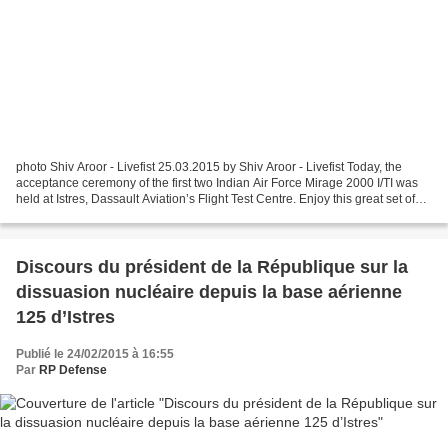
photo Shiv Aroor - Livefist 25.03.2015 by Shiv Aroor - Livefist Today, the
acceptance ceremony of the first two Indian Air Force Mirage 2000 I/TI was
held at Istres, Dassault Aviation’s Flight Test Centre. Enjoy this great set of
photos of the two upgraded...
Discours du président de la République sur la
dissuasion nucléaire depuis la base aérienne
125 d’Istres
Publié le 24/02/2015 à 16:55
Par
RP Defense