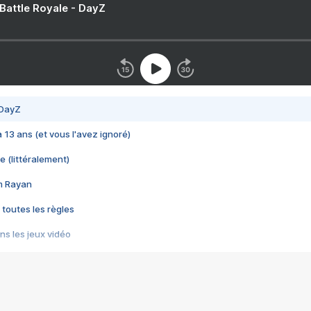
 Battle Royale - DayZ
 DayZ
 a 13 ans (et vous l'avez ignoré)
e (littéralement)
im Rayan
 toutes les règles
s les jeux vidéo
us choquant de Rockstar ? - Le scandale BULLY
e plus moche de Steam
du RÊVE tourne au CAUCHEMAR