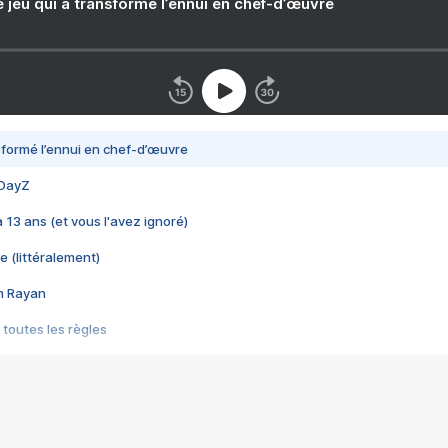
e jeu qui a transformé l’ennui en chef-d’œuvre
nsformé l’ennui en chef-d’œuvre
 DayZ
 a 13 ans (et vous l'avez ignoré)
e (littéralement)
im Rayan
 toutes les règles
s les jeux vidéo
us choquant de Rockstar ? - Le scandale BULLY
e plus moche de Steam