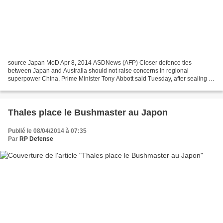
source Japan MoD Apr 8, 2014 ASDNews (AFP) Closer defence ties
between Japan and Australia should not raise concerns in regional
superpower China, Prime Minister Tony Abbott said Tuesday, after sealing a
major free trade and security deal with Tokyo....
Thales place le Bushmaster au Japon
Publié le 08/04/2014 à 07:35
Par
RP Defense