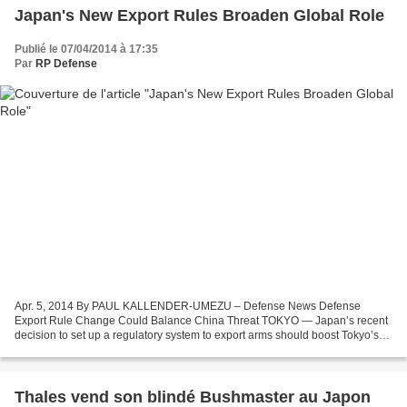
Japan's New Export Rules Broaden Global Role
Publié le 07/04/2014 à 17:35
Par
RP Defense
Apr. 5, 2014 By PAUL KALLENDER-UMEZU – Defense News Defense
Export Rule Change Could Balance China Threat TOKYO — Japan’s recent
decision to set up a regulatory system to export arms should boost Tokyo’s
future role in global weapons consortiums and potentially...
Thales vend son blindé Bushmaster au Japon