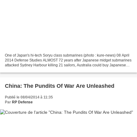
One of Japan's hi-tech Soryu class submarines (photo : kure-news) 08 April
2014 Defense Studies ALMOST 72 years after Japanese midget submarines
attacked Sydney Harbour killing 21 sailors, Australia could buy Japanese
subs for its $30 billion replacement...
China: The Pundits Of War Are Unleashed
Publié le 08/04/2014 à 11:35
Par
RP Defense