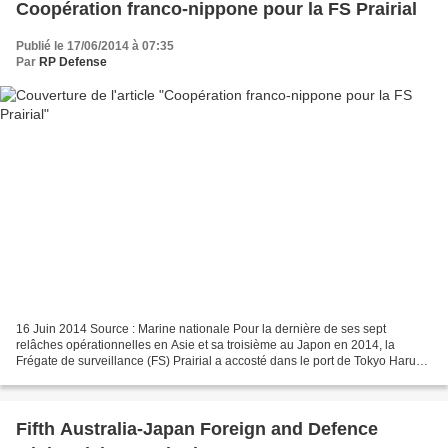
Coopération franco-nippone pour la FS Prairial
Publié le 17/06/2014 à 07:35
Par
RP Defense
16 Juin 2014 Source : Marine nationale Pour la dernière de ses sept
relâches opérationnelles en Asie et sa troisième au Japon en 2014, la
Frégate de surveillance (FS) Prairial a accosté dans le port de Tokyo Harumi,
en plein cœur de la capitale nippone....
Fifth Australia-Japan Foreign and Defence