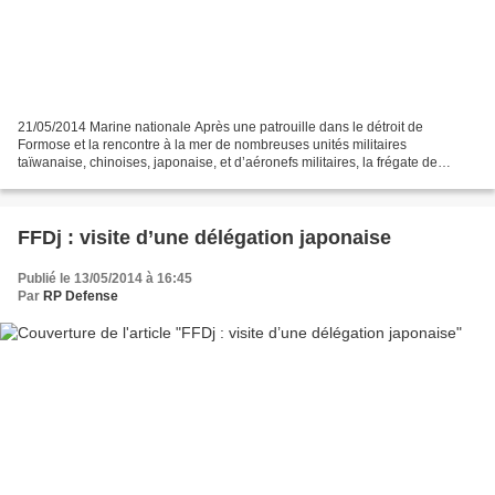
21/05/2014 Marine nationale Après une patrouille dans le détroit de
Formose et la rencontre à la mer de nombreuses unités militaires
taïwanaise, chinoises, japonaise, et d’aéronefs militaires, la frégate de
surveillance (FS) Prairial est arrivée le vendredi...
FFDj : visite d’une délégation japonaise
Publié le 13/05/2014 à 16:45
Par
RP Defense