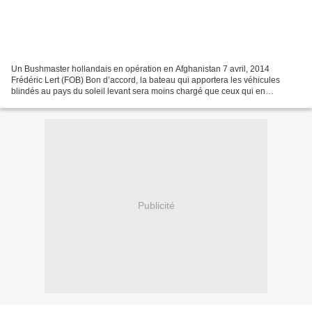
Un Bushmaster hollandais en opération en Afghanistan 7 avril, 2014
Frédéric Lert (FOB) Bon d’accord, la bateau qui apportera les véhicules
blindés au pays du soleil levant sera moins chargé que ceux qui en
ramènent des Toyota et autre Nissan… Thales Australia,...
Publicité