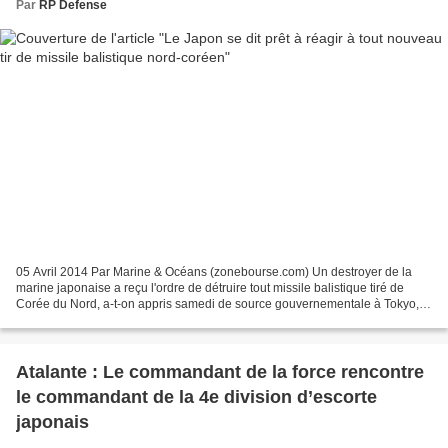
Par
RP Defense
05 Avril 2014 Par Marine & Océans (zonebourse.com) Un destroyer de la
marine japonaise a reçu l'ordre de détruire tout missile balistique tiré de
Corée du Nord, a-t-on appris samedi de source gouvernementale à Tokyo,
dix jours après l'essai d'un vecteur...
Atalante : Le commandant de la force rencontre
le commandant de la 4e division d’escorte
japonais