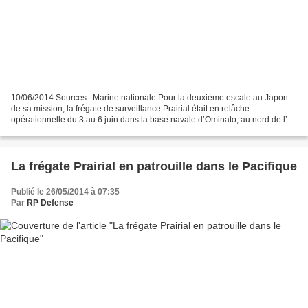
10/06/2014 Sources : Marine nationale Pour la deuxième escale au Japon
de sa mission, la frégate de surveillance Prairial était en relâche
opérationnelle du 3 au 6 juin dans la base navale d’Ominato, au nord de l’île
de Honshu où il est entré escorté...
La frégate Prairial en patrouille dans le Pacifique
Publié le 26/05/2014 à 07:35
Par
RP Defense