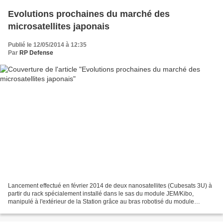
Evolutions prochaines du marché des
microsatellites japonais
Publié le 12/05/2014 à 12:35
Par
RP Defense
Lancement effectué en février 2014 de deux nanosatellites (Cubesats 3U) à
partir du rack spécialement installé dans le sas du module JEM/Kibo,
manipulé à l'extérieur de la Station grâce au bras robotisé du module
japonais Crédits : JAXA/NASA 9/05/2014...