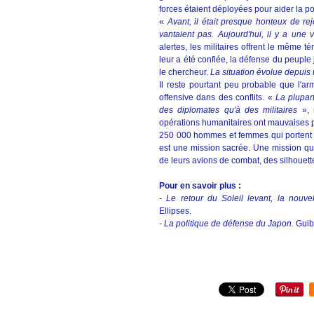
forces étaient déployées pour aider la po
«
Avant, il était presque honteux de rej
vantaient pas. Aujourd'hui, il y a une v
alertes, les militaires offrent le même t
leur a été confiée, la défense du peuple
le chercheur.
La situation évolue depuis
Il reste pourtant peu probable que l'a
offensive dans des conflits. «
La plupar
des diplomates qu'à des militaires
», 
opérations humanitaires ont mauvaises p
250 000 hommes et femmes qui portent l'un
est une mission sacrée. Une mission qu'i
de leurs avions de combat, des silhouett
Pour en savoir plus :
- Le retour du Soleil levant, la nouve
Ellipses.
- La politique de défense du Japon.
Guib