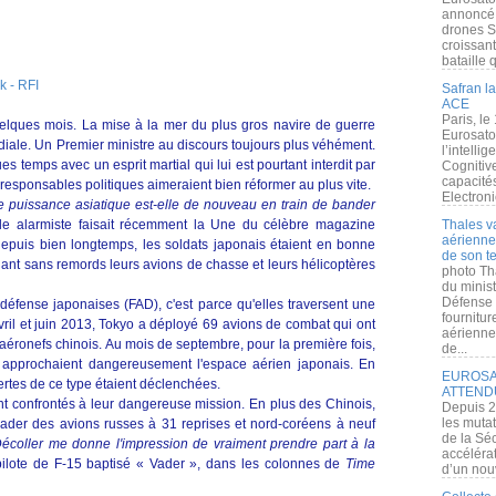
annoncé l
drones S
croissan
bataille q
k - RFI
Safran la
ACE
Paris, le
elques mois. La mise à la mer du plus gros navire de guerre
Eurosato
iale. Un Premier ministre au discours toujours plus véhément.
l’intelli
temps avec un esprit martial qui lui est pourtant interdit par
Cognitive
capacité
 responsables politiques aimeraient bien réformer au plus vite.
Electroni
e puissance asiatique est-elle de nouveau en train de bander
le alarmiste faisait récemment la Une du célèbre magazine
Thales v
aérienne 
 depuis bien longtemps, les soldats japonais étaient en bonne
de son te
hant sans remords leurs avions de chasse et leurs hélicoptères
photo Th
du minist
Défense 
défense japonaises (FAD), c'est parce qu'elles traversent une
fournitu
 avril et juin 2013, Tokyo a déployé 69 avions de combat qui ont
aérienne
'aéronefs chinois. Au mois de septembre, pour la première fois,
de...
 approchaient dangereusement l'espace aérien japonais. En
EUROSAT
ertes de ce type étaient déclenchées.
ATTEND
ont confrontés à leur dangereuse mission. En plus des Chinois,
Depuis 2
les muta
uader des avions russes à 31 reprises et nord-coréens à neuf
de la Sé
écoller me donne l'impression de vraiment prendre part à la
accélérat
ilote de F-15 baptisé « Vader », dans les colonnes de
Time
d’un nouv