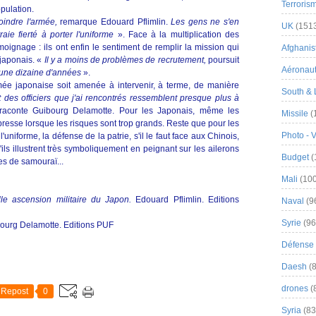
Terroris
pulation.
oindre l'armée,
remarque Edouard Pflimlin.
Les gens ne s'en
UK
(151
raie fierté à porter l'uniforme
». Face à la multiplication des
émoignage : ils ont enfin le sentiment de remplir la mission qui
Afghanist
 japonais. «
Il y a moins de problèmes de recrutement,
poursuit
Aéronau
 une dizaine d'années
».
rmée japonaise soit amenée à intervenir, à terme, de manière
South & 
t des officiers que j'ai rencontrés ressemblent presque plus à
raconte Guibourg Delamotte. Pour les Japonais, même les
Missile
(
resse lorsque les risques sont trop grands. Reste que pour les
Photo - 
iforme, la défense de la patrie, s'il le faut face aux Chinois,
ls illustrent très symboliquement en peignant sur les ailerons
Budget
(
es de samouraï...
Mali
(100
lle ascension militaire du Japon.
Edouard Pflimlin. Editions
Naval
(9
Syrie
(96
ourg Delamotte. Editions PUF
Défense 
Daesh
(8
drones
(
Repost
0
Syria
(83