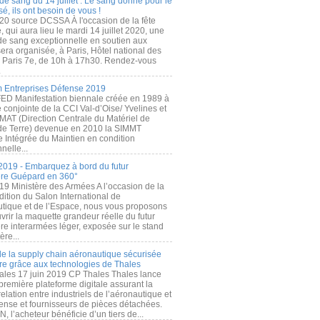
de sang du 14 juillet : Le sang donné pour le
é, ils ont besoin de vous !
20 source DCSSA À l'occasion de la fête
, qui aura lieu le mardi 14 juillet 2020, une
 de sang exceptionnelle en soutien aux
era organisée, à Paris, Hôtel national des
s Paris 7e, de 10h à 17h30. Rendez-vous
.
 Entreprises Défense 2019
FED Manifestation biennale créée en 1989 à
ive conjointe de la CCI Val-d’Oise/ Yvelines et
MAT (Direction Centrale du Matériel de
de Terre) devenue en 2010 la SIMMT
e Intégrée du Maintien en condition
nelle...
2019 - Embarquez à bord du futur
ère Guépard en 360°
19 Ministère des Armées A l’occasion de la
ition du Salon International de
utique et de l’Espace, nous vous proposons
rir la maquette grandeur réelle du futur
ère interarmées léger, exposée sur le stand
ère...
 de la supply chain aéronautique sécurisée
re grâce aux technologies de Thales
ales 17 juin 2019 CP Thales Thales lance
première plateforme digitale assurant la
elation entre industriels de l’aéronautique et
fense et fournisseurs de pièces détachées.
, l’acheteur bénéficie d’un tiers de...