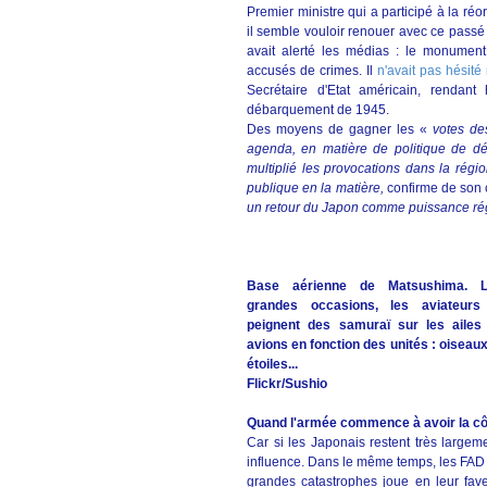
Premier ministre qui a participé à la r
il semble vouloir renouer avec ce passé i
avait alerté les médias : le monument
accusés de crimes. Il
n'avait pas hésit
Secrétaire d'Etat américain, renda
débarquement de 1945.
Des moyens de gagner les «
votes de
agenda, en matière de politique de déf
multiplié les provocations dans la régi
publique en la matière,
confirme de son 
un retour du Japon comme puissance ré
Base aérienne de Matsushima. 
grandes occasions, les aviateurs 
peignent des samuraï sur les ailes
avions en fonction des unités : oiseaux
étoiles...
Flickr/Sushio
Quand l'armée commence à avoir la cô
Car si les Japonais restent très largem
influence. Dans le même temps, les FAD g
grandes catastrophes joue en leur fav