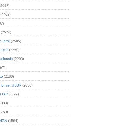
(5092)
(4408)
37)
(2524)
 Terre
(2505)
& USA
(2360)
ationale
(2203)
97)
ce
(2166)
& former USSR
(2036)
l'Air
(1899)
1838)
1760)
OTAN
(1584)