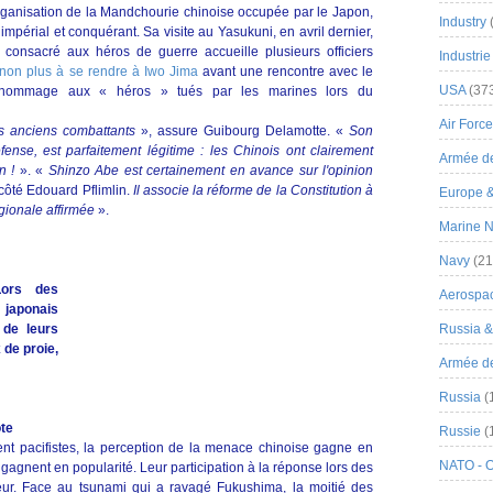
éorganisation de la Mandchourie chinoise occupée par le Japon,
Industry
mpérial et conquérant. Sa visite au Yasukuni, en avril dernier,
 consacré aux héros de guerre accueille plusieurs officiers
Industrie
é non plus à se rendre à Iwo Jima
avant une rencontre avec le
USA
(37
nt hommage aux « héros » tués par les marines lors du
Air Force
s anciens combattants
», assure Guibourg Delamotte. «
Son
ense, est parfaitement légitime : les Chinois ont clairement
Armée de
on !
». «
Shinzo Abe est certainement en avance sur l'opinion
côté Edouard Pflimlin.
Il associe la réforme de la Constitution à
Europe 
gionale affirmée
».
Marine N
Navy
(21
Lors des
Aerospa
japonais
 de leurs
Russia 
 de proie,
Armée de 
Russia
(
te
Russie
(
ent pacifistes, la perception de la menace chinoise gagne en
NATO - 
agnent en popularité. Leur participation à la réponse lors des
eur. Face au tsunami qui a ravagé Fukushima, la moitié des