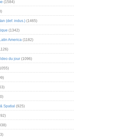
me
(1584)
3)
an (def. indus.)
(1465)
tique
(1342)
Latin America
(1182)
1126)
Video du jour
(1096)
1055)
9)
63)
0)
& Spatial
(925)
92)
838)
3)