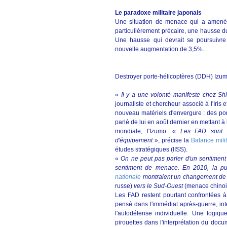
Le paradoxe militaire japonais
Une situation de menace qui a amené 
particulièrement précaire, une hausse 
Une hausse qui devrait se poursuivr
nouvelle augmentation de 3,5%.
Destroyer porte-hélicoptères (DDH) Izu
«
Il y a une volonté manifeste chez Sh
journaliste et chercheur associé à l'Iris 
nouveau matériels d'envergure : des port
parlé de lui en août dernier en mettant 
mondiale, l'Izumo. «
Les FAD sont 
d'équipement
», précise la
Balance milit
études stratégiques (IISS).
«
On ne peut pas parler d'un sentiment
sentiment de menace. En 2010, la pu
nationale
montraient un changement de st
russe)
vers le Sud-Ouest
(menace chinoi
Les FAD restent pourtant confrontées à 
pensé dans l'immédiat après-guerre, in
l'autodéfense individuelle. Une logi
pirouettes dans l'interprétation du docum