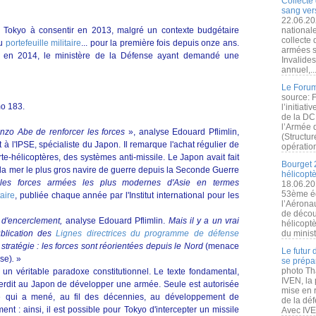
Collecte 
sang vers
22.06.20
Tokyo à consentir en 2013, malgré un contexte budgétaire
nationale
collecte
du
portefeuille militaire
... pour la première fois depuis onze ans.
armées s
e en 2014, le ministère de la Défense ayant demandé une
Invalide
annuel,..
Le Forum
source: 
mo 183.
l’initiat
de la DC
l’Armée 
inzo Abe de renforcer les forces
», analyse Edouard Pflimlin,
(Structur
et à l'IPSE, spécialiste du Japon. Il remarque l'achat régulier de
opération
e-hélicoptères, des systèmes anti-missile. Le Japon avait fait
Bourget 
à la mer le plus gros navire de guerre depuis la Seconde Guerre
hélicopt
les forces armées les plus modernes d'Asie en termes
18.06.20
53ème éd
aire
, publiée chaque année par l'Institut international pour les
l’Aérona
de découv
 d'encerclement,
analyse Edouard Pflimlin.
Mais il y a un vrai
hélicopt
blication des
Lignes directrices du programme de défense
du minist
ratégie : les forces sont réorientées depuis le Nord
(menace
Le futur
se)
.
»
se prépa
photo Th
un véritable paradoxe constitutionnel. Le texte fondamental,
IVEN, la 
terdit au Japon de développer une armée. Seule est autorisée
mise en r
que qui a mené, au fil des décennies, au développement de
de la dé
ent : ainsi, il est possible pour Tokyo d'intercepter un missile
Avec IVEN