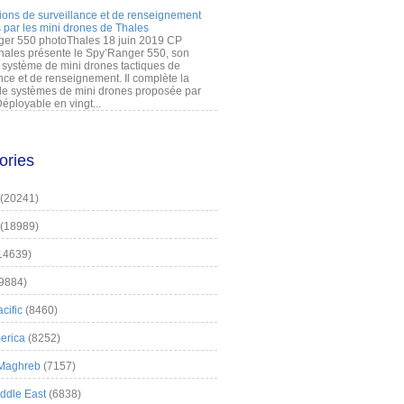
ions de surveillance et de renseignement
 par les mini drones de Thales
er 550 photoThales 18 juin 2019 CP
hales présente le Spy’Ranger 550, son
système de mini drones tactiques de
nce et de renseignement. Il complète la
 systèmes de mini drones proposée par
éployable en vingt...
ories
(20241)
(18989)
14639)
9884)
cific
(8460)
erica
(8252)
 Maghreb
(7157)
iddle East
(6838)