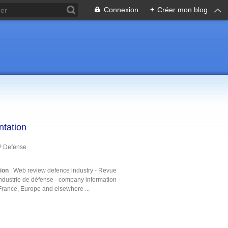
Connexion
+
Créer mon blog
ntation
P Defense
tion
: Web review defence industry - Revue
ndustrie de défense - company information -
France, Europe and elsewhere ...