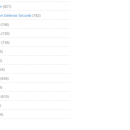
er
(827)
m Défense Sécurité
(782)
(748)
A
(730)
y
(726)
5)
5)
54)
(646)
9)
(615)
)
4)