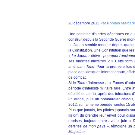
20 décembre 2013
Par Romain Mielcare
Une centaine d'alertes aériennes en qu
construit depuis la Seconde Guerre mond
Le Japon semble renouer depuis quelques 
la Constitution. Une Constitution que les
«
Le Japon s'élève : pourquoi l'ancienn
ses muscles militaires ?
» Cette formu
américain
Time
. Pour la première fois
place des kiosques internationaux, affic
de combat.
Si le
Time
s'intéresse aux Forces d'auto
période d'intensité militaire rare. Entre
décollé en alerte, après des intrusions d
un drone, puis un bombardier chinois,
2012, sur la même période, seules 15 al
Plus que jamais, les pilotes japonais s
ils ont du prendre leur envol pour diss
reprises, toujours entre avril et juin. «
D
défense de mon pays
», témoigne un p
Magazine
.