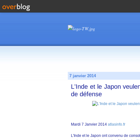
7 janvier 2014
L'Inde et le Japon veule
de défense
Mardi 7 Janvier 2014
atlasinfo.fr
L'Inde et le Japon ont convenu de conso