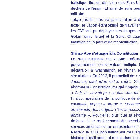
balistique tiré en direction des Etats-
déchets de l'engin. Et ainsi de suite pou
militaire.
Tokyo justifie ainsi sa participation à
texte : le Japon étant obligé de travaille
les FAD ont pu déployer des troupes e
Golan, entre Israël et la Syrie. Chaque
maintien de la paix et de reconstruction.
Shinzo Abe s'attaque à la Constitution
Le Premier ministre Shinzo Abe a décidé 
gouvernement, conservateur, multiplie 
déclarait-il à Washington en février
sécuritaires. En 2012, il promettait de «
Japonais, quel qu'en soit le coût
». Su
réformer la Constitution, malgré l'impopul
«
Cela ne devrait pas se faire tout de
l'Inalco, spécialiste de la politique d
continuité, depuis la fin de la Second
armements, des budgets. C'est la réces
domaine
». Pour elle, plus que la réfo
défense et le renforcement du secret
services américains qui représentent de 
Reste que si la population est très lar
historique qu'il porte lui-même dans ses o