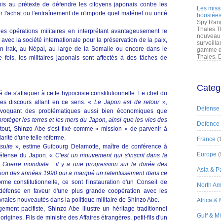
Unis au prétexte de défendre les citoyens japonais contre les
Les miss
r l'achat ou l'entraînement de n'importe quel matériel ou unité
boostées
Spy’Rang
Thales T
 des opérations militaires en interprétant avantageusement le
nouveau 
r avec la société internationale pour la préservation de la paix,
surveilla
n Irak, au Népal, au large de la Somalie ou encore dans le
gamme de
Thales. D
 fois, les militaires japonais sont affectés à des tâches de
Categ
de s'attaquer à cette hypocrisie constitutionnelle. Le chef du
les discours allant en ce sens. «
Le Japon est de retour
»,
Défense
, évoquant des problématiques aussi bien économiques que
protéger les terres et les mers du Japon, ainsi que les vies des
Defence
rtout, Shinzo Abe s'est fixé comme « mission » de parvenir à
arité d'une telle réforme.
France
(
 suite
», estime Guibourg Delamotte, maître de conférence à
Europe
(
e défense du Japon. «
C'est un mouvement qui s'inscrit dans la
e Guerre mondiale : il y a une progression sur la durée des
Asia & Pa
sion des années 1990 qui a marqué un ralentissement dans ce
rme constitutionnelle, ce sont l'instauration d'un Conseil de
North Am
-défense en faveur d'une plus grande coopération avec les
vraies nouveautés dans la politique militaire de Shinzo Abe.
Africa &
gement pacifiste, Shinzo Abe illustre un héritage traditionnel
Gulf & M
rigines. Fils de ministre des Affaires étrangères, petit-fils d'un