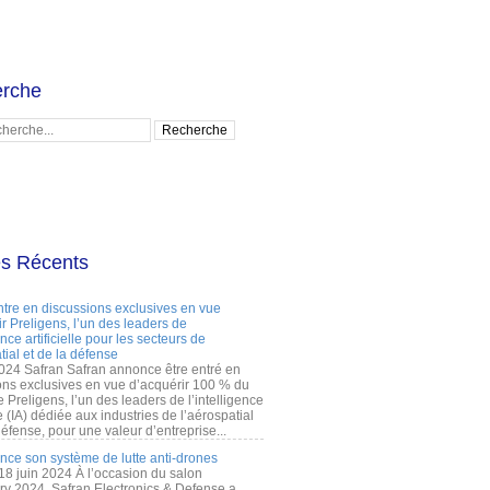
rche
es Récents
ntre en discussions exclusives en vue
r Preligens, l’un des leaders de
gence artificielle pour les secteurs de
tial et de la défense
2024 Safran Safran annonce être entré en
ons exclusives en vue d’acquérir 100 % du
e Preligens, l’un des leaders de l’intelligence
lle (IA) dédiée aux industries de l’aérospatial
défense, pour une valeur d’entreprise...
ance son système de lutte anti-drones
 18 juin 2024 À l’occasion du salon
ry 2024, Safran Electronics & Defense a