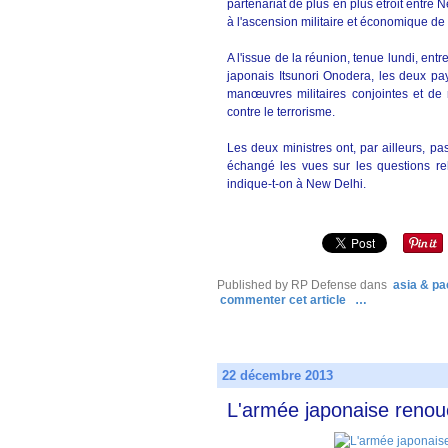
partenariat de plus en plus étroit entre
à l'ascension militaire et économique de
A l'issue de la réunion, tenue lundi, ent
japonais Itsunori Onodera, les deux pay
manœuvres militaires conjointes et de r
contre le terrorisme.
Les deux ministres ont, par ailleurs, pa
échangé les vues sur les questions rela
indique-t-on à New Delhi.
Published by RP Defense
dans
asia & pac
commenter cet article
…
22 décembre 2013
L'armée japonaise renoue