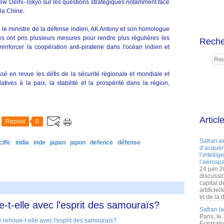
 New Delhi-Tokyo sur les questions stratégiques notamment face
 la Chine.
re le ministre de la défense indien, AK Antony et son homologue
s ont pris plusieurs mesures pour rendre plus régulières les
Reche
enforcer la coopération anti-piraterie dans l'océan indien et
ssé en revue les défis de la sécurité régionale et mondiale et
tives à la paix, la stabilité et la prospérité dans la région,
Articl
Repost
0
Safran e
ific
india
inde
japan
japon
defence
défense
d’acquéri
l’intelli
l’aérospa
24 juin 
discussi
capital d
artificie
et de la 
-t-elle avec l'esprit des samouraïs?
Safran l
Paris, le
Eurosato