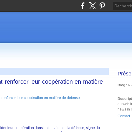
Prése
nt renforcer leur coopération en matière
Blog
: R
Descrip
du web i
news in 
Contact
lider leur coopération dans le domaine de la défense, signe du