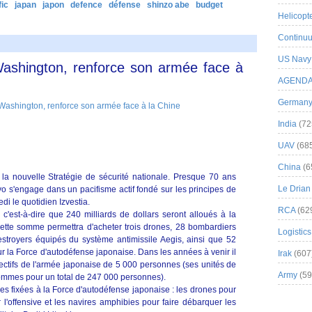
fic
japan
japon
defence
défense
shinzo abe
budget
Helicopt
Continuu
US Navy
ashington, renforce son armée face à
AGEND
German
India
(72
UAV
(68
China
(6
a nouvelle Stratégie de sécurité nationale. Presque 70 ans
Le Drian
 s'engage dans un pacifisme actif fondé sur les principes de
edi le quotidien Izvestia.
RCA
(62
'est-à-dire que 240 milliards de dollars seront alloués à la
ette somme permettra d'acheter trois drones, 28 bombardiers
Logistics
estroyers équipés du système antimissile Aegis, ainsi que 52
la Force d'autodéfense japonaise. Dans les années à venir il
Irak
(607
ectifs de l'armée japonaise de 5 000 personnes (ses unités de
Army
(59
mmes pour un total de 247 000 personnes).
es fixées à la Force d'autodéfense japonaise : les drones pour
l'offensive et les navires amphibies pour faire débarquer les