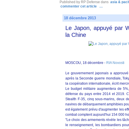
Published by RP Defense
dans
asia & paci
commenter cet article
…
18 décembre 2013
Le Japon, appuyé par W
la Chine
MOSCOU, 18 décembre -
RIA Novosti
Le gouvernement japonais a approuvé l
après la Seconde guerre mondiale, Tokyo
la coopération internationale, écrit mercr
Le budget militaire augmentera de 5%, c
défense du pays entre 2014 et 2019. C
Stealth F-35, cinq sous-marins, deux d
navires de débarquement amphibies pour 
est également prévu d'augmenter les eff
combat comptent aujourd'hui 154 000 ho
"Le choix des armements révèle les tâch
le renseignement, les bombardiers pour 