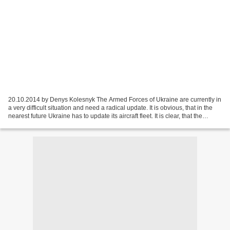
20.10.2014 by Denys Kolesnyk The Armed Forces of Ukraine are currently in
a very difficult situation and need a radical update. It is obvious, that in the
nearest future Ukraine has to update its aircraft fleet. It is clear, that the
military jets procurement...