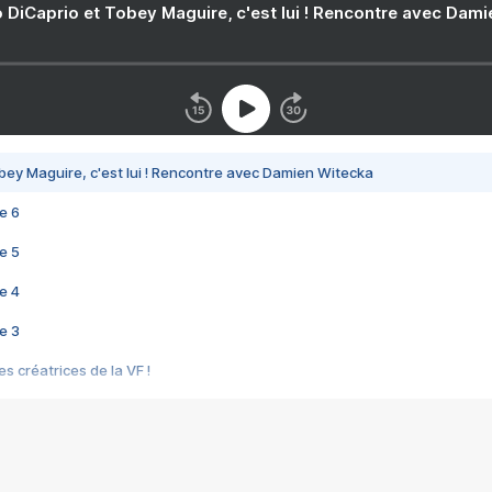
 DiCaprio et Tobey Maguire, c'est lui ! Rencontre avec Dam
bey Maguire, c'est lui ! Rencontre avec Damien Witecka
e 6
e 5
e 4
e 3
s créatrices de la VF !
e 2
e 1
e Mektoub My Love arrive enfin ! Rencontre avec Shaïn Boumedine et Sal